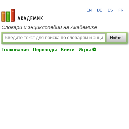
EN
DE
ES
FR
academic.ru
Словари и энциклопедии на Академике
Найти!
Толкования
Переводы
Книги
Игры ⚽