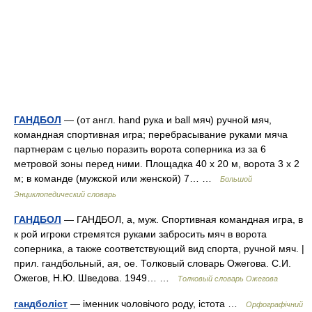
ГАНДБОЛ
— (от англ. hand рука и ball мяч) ручной мяч,
командная спортивная игра; перебрасывание руками мяча
партнерам с целью поразить ворота соперника из за 6
метровой зоны перед ними. Площадка 40 х 20 м, ворота 3 х 2
м; в команде (мужской или женской) 7… …
Большой
Энциклопедический словарь
ГАНДБОЛ
— ГАНДБОЛ, а, муж. Спортивная командная игра, в
к рой игроки стремятся руками забросить мяч в ворота
соперника, а также соответствующий вид спорта, ручной мяч. |
прил. гандбольный, ая, ое. Толковый словарь Ожегова. С.И.
Ожегов, Н.Ю. Шведова. 1949… …
Толковый словарь Ожегова
гандболіст
— іменник чоловічого роду, істота …
Орфографічний