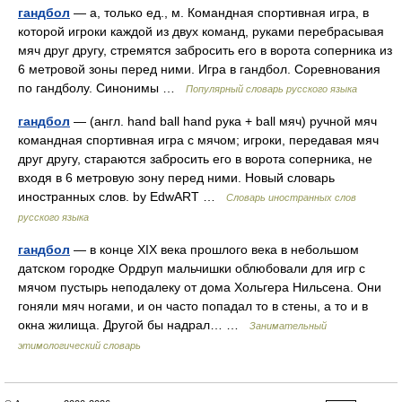
гандбол
— а, только ед., м. Командная спортивная игра, в
которой игроки каждой из двух команд, руками перебрасывая
мяч друг другу, стремятся забросить его в ворота соперника из
6 метровой зоны перед ними. Игра в гандбол. Соревнования
по гандболу. Синонимы …
Популярный словарь русского языка
гандбол
— (англ. hand ball hand рука + ball мяч) ручной мяч
командная спортивная игра с мячом; игроки, передавая мяч
друг другу, стараются забросить его в ворота соперника, не
входя в 6 метровую зону перед ними. Новый словарь
иностранных слов. by EdwART …
Словарь иностранных слов
русского языка
гандбол
— в конце XIX века прошлого века в небольшом
датском городке Ордруп мальчишки облюбовали для игр с
мячом пустырь неподалеку от дома Хольгера Нильсена. Они
гоняли мяч ногами, и он часто попадал то в стены, а то и в
окна жилища. Другой бы надрал… …
Занимательный
этимологический словарь