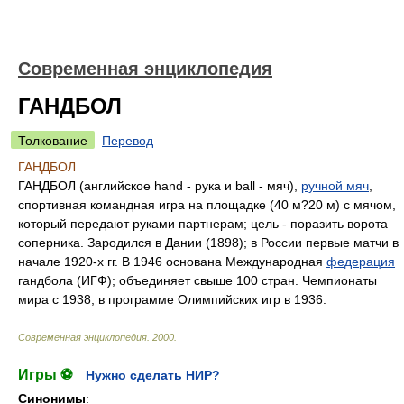
Современная энциклопедия
ГАНДБОЛ
Толкование
Перевод
ГАНДБОЛ
ГАНДБОЛ (английское hand - рука и ball - мяч),
ручной мяч
,
спортивная командная игра на площадке (40 м?20 м) с мячом,
который передают руками партнерам; цель - поразить ворота
соперника. Зародился в Дании (1898); в России первые матчи в
начале 1920-х гг. В 1946 основана Международная
федерация
гандбола (ИГФ); объединяет свыше 100 стран. Чемпионаты
мира с 1938; в программе Олимпийских игр в 1936.
Современная энциклопедия
.
2000
.
Игры ⚽
Нужно сделать НИР?
Синонимы
: