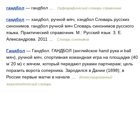
гандбол
— гандбол …
Орфографический словарь-справочник
гандбол
— хандбол, ручной мяч, хэндбол Словарь русских
синонимов. гандбол ручной мяч Словарь синонимов русского
языка. Практический справочник. М.: Русский язык. З. Е.
Александрова. 2011 …
Словарь синонимов
Гандбол
— Гандбол. ГАНДБОЛ (английское hand рука и ball
мяч), ручной мяч, спортивная командная игра на площадке (40
м´20 м) с мячом, который передают руками партнерам; цель
поразить ворота соперника. Зародился в Дании (1898); в
России первые матчи в начале …
Иллюстрированный
энциклопедический словарь