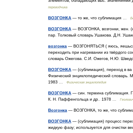
элементов, обладающих выс. значениями
переводчика
ВОЗГОНКА
— то же, что сублимация …
Б
ВОЗГОНКА
— ВОЗГОНКА, возгонки, жен. (
пар. Толковый словарь Ушакова. Д.Н. Уш
возгонка
— ВОЗГОНЯТЬСЯ ( яюсь, яешься, 1 
переходить при нагревании из твёрдого со
словарь Ожегова. С.И. Ожегов, Н.Ю. Шве
ВОЗГОНКА
— (сублимация), переход в ва 
Физический энциклопедический словарь. М
1983 …
Физическая энциклопедия
ВОЗГОНКА
— син. термина сублимация. Ге
К. Н. Паффенгольца и др.. 1978 …
Геологи
Возгонка
— ВОЗГОНКА, то же, что субл
ВОЗГОНКА
— (сублимация) процесс перех
жидкую фазу; используется для очистки 