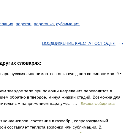
лляция
,
перегон
,
перегонка
,
сублимация
ВОЗДВИЖЕНИЕ КРЕСТА ГОСПОДНЯ
других словарях:
рь русских синонимов. возгонка сущ., кол во синонимов: 9 •
ом твердое тело при помощи нагревания переводится в
нием обратно в твердое, минуя жидкий стадий. Возможна для
значительным напряжением пара уже… …
Большая медицинская
 конденсиров. состояния в газообр., сопровождаемый
рой составляет теплота возгонки или сублимации. В.