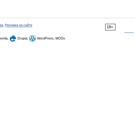
ка
,
Реклама на сайте
18+
omla,
Drupal,
WordPress, MODx.