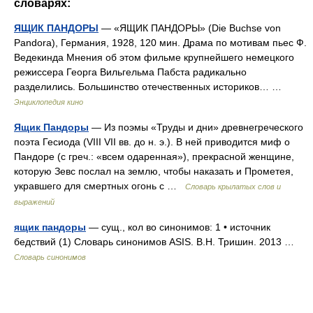
словарях:
ЯЩИК ПАНДОРЫ
— «ЯЩИК ПАНДОРЫ» (Die Buchse von
Pandora), Германия, 1928, 120 мин. Драма по мотивам пьес Ф.
Ведекинда Мнения об этом фильме крупнейшего немецкого
режиссера Георга Вильгельма Пабста радикально
разделились. Большинство отечественных историков… …
Энциклопедия кино
Ящик Пандоры
— Из поэмы «Труды и дни» древнегреческого
поэта Гесиода (VIII VII вв. до н. э.). В ней приводится миф о
Пандоре (с греч.: «всем одаренная»), прекрасной женщине,
которую Зевс послал на землю, чтобы наказать и Прометея,
укравшего для смертных огонь с …
Словарь крылатых слов и
выражений
ящик пандоры
— сущ., кол во синонимов: 1 • источник
бедствий (1) Словарь синонимов ASIS. В.Н. Тришин. 2013 …
Словарь синонимов