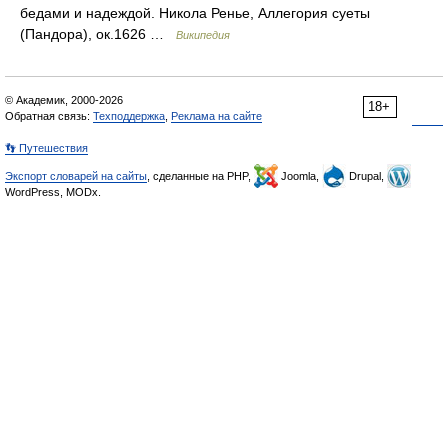
бедами и надеждой. Никола Ренье, Аллегория суеты
(Пандора), ок.1626 …
Википедия
© Академик, 2000-2026
18+
Обратная связь:
Техподдержка
,
Реклама на сайте
👣 Путешествия
Экспорт словарей на сайты
, сделанные на PHP,
Joomla,
Drupal,
WordPress, MODx.