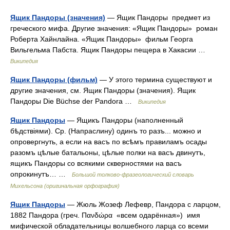
Ящик Пандоры (значения)
— Ящик Пандоры предмет из
греческого мифа. Другие значения: «Ящик Пандоры» роман
Роберта Хайнлайна. «Ящик Пандоры» фильм Георга
Вильгельма Пабста. Ящик Пандоры пещера в Хакасии …
Википедия
Ящик Пандоры (фильм)
— У этого термина существуют и
другие значения, см. Ящик Пандоры (значения). Ящик
Пандоры Die Büchse der Pandora …
Википедия
Ящик Пандоры
— Ящикъ Пандоры (наполненный
бѣдствіями). Ср. (Напраслину) одинъ то разъ... можно и
опровергнуть, а если на васъ по всѣмъ правиламъ осады
разомъ цѣлые батальоны, цѣлые полки на васъ двинутъ,
ящикъ Пандоры со всякими скверностями на васъ
опрокинутъ… …
Большой толково-фразеологический словарь
Михельсона (оригинальная орфография)
Ящик Пандоры
— Жюль Жозеф Лефевр, Пандора с ларцом,
1882 Пандора (греч. Πανδώρα «всем одарённая») имя
мифической обладательницы волшебного ларца со всеми