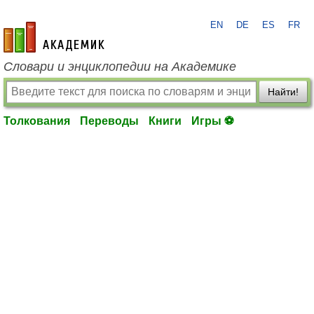
EN
DE
ES
FR
academic.ru
Словари и энциклопедии на Академике
Найти!
Толкования
Переводы
Книги
Игры ⚽