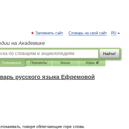
Запомнить сайт
Словарь на свой сайт
RU
едии на Академике
Найти!
Толкования
Переводы
Книги
Игры ⚽
варь русского языка Ефремовой
спокаивать
,
говоря
облегчающие
горе
слова
.