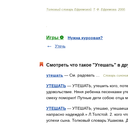
Толковый
словарь
Ефремовой
.
Т
.
Ф
.
Ефремова
.
2000
.
.
Игры ⚽
Нужна курсовая?
Утечь
Смотреть что такое "Утешать" в др
утешать
— См. радовать …
Словарь синони
УТЕШАТЬ
— УТЕШАТЬ, утешить кого, потеш
удовольствие. Няня ребенка песенками уте
смеху поморил! Путные дети собою отца 
УТЕШАТЬ
— УТЕШАТЬ, утешаю, утешаешь, 
напрасно надеждой.» Л.Толстой. 2. кого ч
успехи сына. Толковый словарь Ушакова.