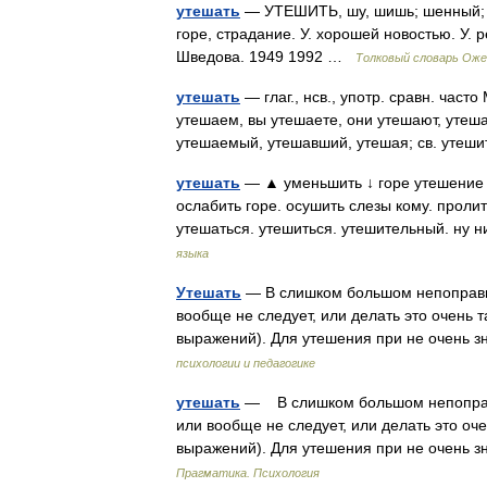
утешать
— УТЕШИТЬ, шу, шишь; шенный; сов
горе, страдание. У. хорошей новостью. У. 
Шведова. 1949 1992 …
Толковый словарь Оже
утешать
— глаг., нсв., употр. сравн. час
утешаем, вы утешаете, они утешают, утеш
утешаемый, утешавший, утешая; св. утеш
утешать
— ▲ уменьшить ↓ горе утешение т
ослабить горе. осушить слезы кому. проли
утешаться. утешиться. утешительный. ну 
языка
Утешать
— В слишком большом непоправим
вообще не следует, или делать это очень 
выражений). Для утешения при не очень
психологии и педагогике
утешать
— В слишком большом непоправи
или вообще не следует, или делать это оч
выражений). Для утешения при не очень
Прагматика. Психология