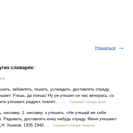
Утешаться
угих словарях:
мов
ать, забавлять, тешить, услаждать, доставлять отраду,
шает. Утешь, да поешь! Ну уж утешил он нас вечорась: со
мать утешают, радуют, покоят.… …
Толковый словарь Даля
несовер. 1. несовер. к утешить. «Не утешай же себя
то. Радовать, доставлять кому нибудь отраду. Меня утешают
 Д.Н. Ушаков. 1935 1940 …
Толковый словарь Ушакова