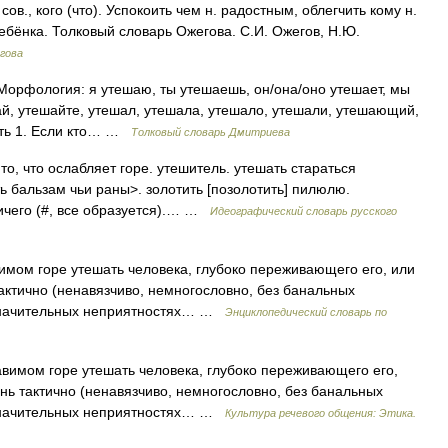
., кого (что). Успокоить чем н. радостным, облегчить кому н.
ребёнка. Толковый словарь Ожегова. С.И. Ожегов, Н.Ю.
гова
то Морфология: я утешаю, ты утешаешь, он/она/оно утешает, мы
ай, утешайте, утешал, утешала, утешало, утешали, утешающий,
ить 1. Если кто… …
Толковый словарь Дмитриева
о, что ослабляет горе. утешитель. утешать стараться
ть бальзам чьи раны>. золотить [позолотить] пилюлю.
ничего (#, все образуется).… …
Идеографический словарь русского
ом горе утешать человека, глубоко переживающего его, или
тактично (ненавязчиво, немногословно, без банальных
 значительных неприятностях… …
Энциклопедический словарь по
мом горе утешать человека, глубоко переживающего его,
ень тактично (ненавязчиво, немногословно, без банальных
 значительных неприятностях… …
Культура речевого общения: Этика.