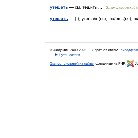
утешать
— см. тешить …
Этимологический с
утешать
— (I), утеша/ю(сь), ша/ешь(ся),
© Академик, 2000-2026
Обратная связь:
Техподдерж
👣 Путешествия
Экспорт словарей на сайты
, сделанные на PHP,
Jo