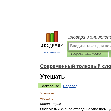
Словари и энциклоп
academic.ru
Современный толковый словарь русского языка Ефремовой
Современный толковый сло
Утешать
Толкование
Перевод
Утешать
утеша́ть
несов
.
перех
.
Облегчать
чьё
-
либо
страдание
участием
,
у