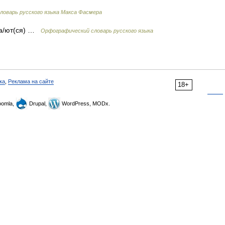
ловарь русского языка Макса Фасмера
 ша/ют(ся) …
Орфографический словарь русского языка
ка
,
Реклама на сайте
18+
omla,
Drupal,
WordPress, MODx.