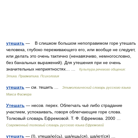
утешать
— В слишком большом непоправимом горе утешать
человека, глубоко переживающего его, или вообще не следует,
или делать это очень тактично (ненавязчиво, немногословно,
без банальных выражений). Для утешения при не очень
значительных неприятностях… …
Культура речевого общения:
Этика. Прагматика. Психология
утешать
— см. тешить …
Этимологический словарь русского языка
Макса Фасмера
Утешать
— несов. перех. Облегчать чьё либо страдание
участием, успокаивать, говоря облегчающие горе слова.
Толковый словарь Ефремовой. Т. Ф. Ефремова. 2000 …
Современный толковый словарь русского языка Ефремовой
утешать
— (I), утеша/ю(сь), ша/ешь(ся), ша/ют(ся) …