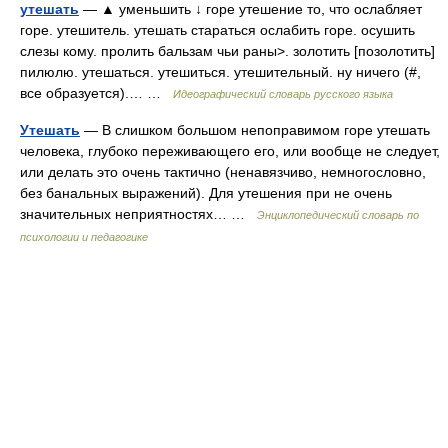
утешать
— ▲ уменьшить ↓ горе утешение то, что ослабляет
горе. утешитель. утешать стараться ослабить горе. осушить
слезы кому. пролить бальзам чьи раны>. золотить [позолотить]
пилюлю. утешаться. утешиться. утешительный. ну ничего (#,
все образуется).… …
Идеографический словарь русского языка
Утешать
— В слишком большом непоправимом горе утешать
человека, глубоко переживающего его, или вообще не следует,
или делать это очень тактично (ненавязчиво, немногословно,
без банальных выражений). Для утешения при не очень
значительных неприятностях… …
Энциклопедический словарь по
психологии и педагогике