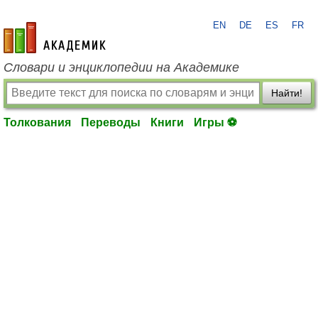
EN
DE
ES
FR
academic.ru
Словари и энциклопедии на Академике
Найти!
Толкования
Переводы
Книги
Игры ⚽