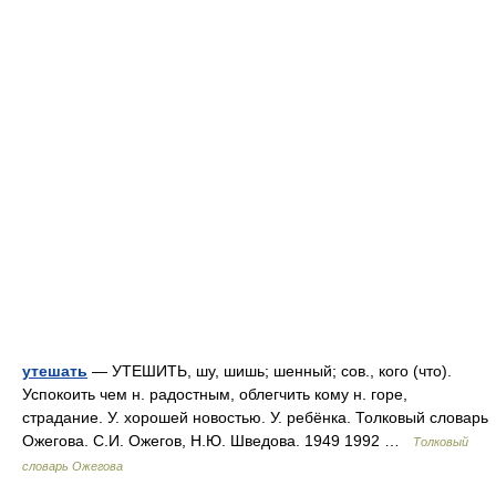
утешать
— УТЕШИТЬ, шу, шишь; шенный; сов., кого (что).
Успокоить чем н. радостным, облегчить кому н. горе,
страдание. У. хорошей новостью. У. ребёнка. Толковый словарь
Ожегова. С.И. Ожегов, Н.Ю. Шведова. 1949 1992 …
Толковый
словарь Ожегова