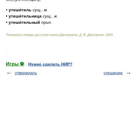
•
утеши́тель
сущ.
,
м.
•
утеши́тельница
сущ.
,
ж.
•
утеши́тельный
прил.
Толковый словарь русского языка Дмитриева
.
Д. В. Дмитриев.
2003
.
.
Игры ⚽
Нужно сделать НИР?
утверждать
утешение