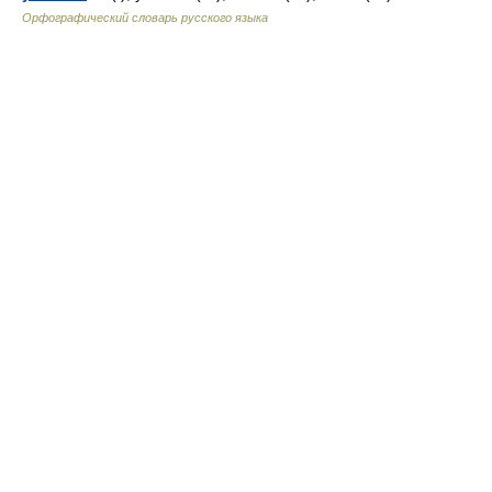
Орфографический словарь русского языка
© Академик, 2000-2026
18+
Обратная связь:
Техподдержка
,
Реклама на сайте