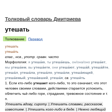
Толковый словарь Дмитриева
утешать
Толкование
Перевод
утешать
утеша́ть
глаг.
,
нсв.
,
употр. сравн. часто
Морфология:
я
утеша́ю
, ты
утеша́ешь
, он/она/оно
утеша́ет
,
мы
утеша́ем
, вы
утеша́ете
, они
утеша́ют
,
утеша́й
,
утеша́йте
,
утеша́л
,
утеша́ла
,
утеша́ло
,
утеша́ли
,
утеша́ющий
,
утеша́емый
,
утеша́вший
,
утеша́я
;
св.
утеши́ть
1. Если кто-либо
утешает
кого-либо, то это означает, что этот
человек своими словами, действиями старается успокоить,
облегчить чьё-либо горе, страдание, тревожное состояние и т.
п.
Утешать вдову, сироту.
|
Утешать словами, рассказом,
известием.
|
Утешать кого-либо в беде.
|
Нежно любящий