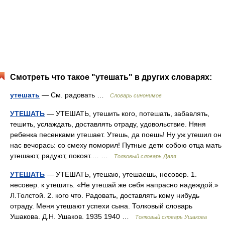
Смотреть что такое "утешать" в других словарях:
утешать
— См. радовать …
Словарь синонимов
УТЕШАТЬ
— УТЕШАТЬ, утешить кого, потешать, забавлять,
тешить, услаждать, доставлять отраду, удовольствие. Няня
ребенка песенками утешает. Утешь, да поешь! Ну уж утешил он
нас вечорась: со смеху поморил! Путные дети собою отца мать
утешают, радуют, покоят.… …
Толковый словарь Даля
УТЕШАТЬ
— УТЕШАТЬ, утешаю, утешаешь, несовер. 1.
несовер. к утешить. «Не утешай же себя напрасно надеждой.»
Л.Толстой. 2. кого что. Радовать, доставлять кому нибудь
отраду. Меня утешают успехи сына. Толковый словарь
Ушакова. Д.Н. Ушаков. 1935 1940 …
Толковый словарь Ушакова