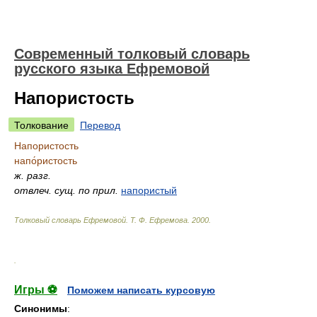
Современный толковый словарь
русского языка Ефремовой
Напористость
Толкование
Перевод
Напористость
напо́ристость
ж.
разг.
отвлеч. сущ. по прил.
напористый
Толковый словарь Ефремовой
.
Т. Ф. Ефремова.
2000
.
.
Игры ⚽
Поможем написать курсовую
Синонимы
: