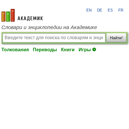
EN
DE
ES
FR
academic.ru
Словари и энциклопедии на Академике
Найти!
Толкования
Переводы
Книги
Игры ⚽