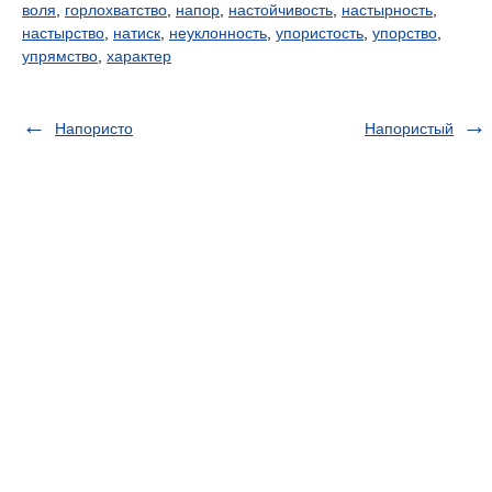
воля
,
горлохватство
,
напор
,
настойчивость
,
настырность
,
настырство
,
натиск
,
неуклонность
,
упористость
,
упорство
,
упрямство
,
характер
Напористо
Напористый