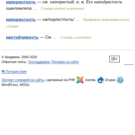
напористость
— см. напористый; и; ж. Его напо/ристость
ошеломляла …
Словарь многих выражений
напористость
— на/пор/ист/ость/ …
Морфемно-орфографический
словарь
настойчивость
— См …
Словарь синонимов
© Академик, 2000-2026
18+
Обратная связь:
Техподдержка
,
Реклама на сайте
👣 Путешествия
Экспорт словарей на сайты
, сделанные на PHP,
Joomla,
Drupal,
WordPress, MODx.