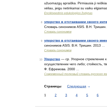
užuomazgų apraiška. Pirmiausia ji reiški
vėliau, jeigu netinkamai su vaiku elgiama
Enciklopedinis edukologijos žodynas
упорство в отстаивании своего инт
8
Словарь синонимов ASIS. В.Н. Тришин
Словарь синонимов
упорство в отстаивании своего мне
9
синонимов ASIS. В.Н. Тришин. 2013 …
Словарь синонимов
Упорство
— ср. Упорное стремление к 
10
осуществлении чего либо; стойкость, т
Ф. Ефремова. 2000 …
Современный толковый словарь русского я
Страницы
Следующая
→
1
2
3
4
5
6