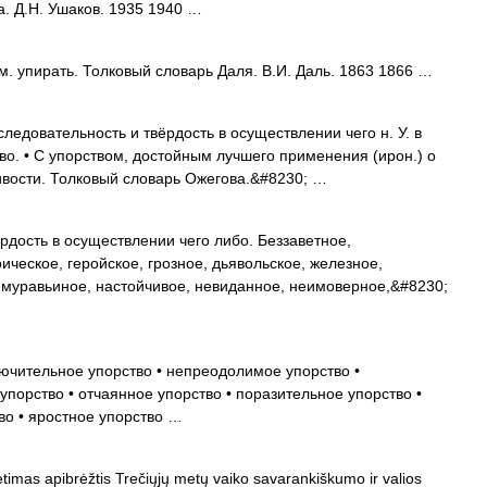
а. Д.Н. Ушаков. 1935 1940 …
 упирать. Толковый словарь Даля. В.И. Даль. 1863 1866 …
едовательность и твёрдость в осуществлении чего н. У. в
тво. • С упорством, достойным лучшего применения (ирон.) о
ивости. Толковый словарь Ожегова.&#8230; …
дость в осуществлении чего либо. Беззаветное,
ческое, геройское, грозное, дьявольское, железное,
 муравьиное, настойчивое, невиданное, неимоверное,&#8230;
ючительное упорство • непреодолимое упорство •
порство • отчаянное упорство • поразительное упорство •
во • яростное упорство …
etimas apibrėžtis Trečiųjų metų vaiko savarankiškumo ir valios