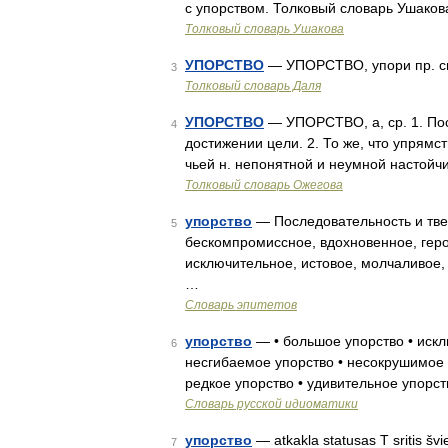
с упорством. Толковый словарь Ушаков
Толковый словарь Ушакова
УПОРСТВО
— УПОРСТВО, упори пр. см.
3
Толковый словарь Даля
УПОРСТВО
— УПОРСТВО, а, ср. 1. Посл
4
достижении цели. 2. То же, что упрямс
чьей н. непонятной и неумной настойч
Толковый словарь Ожегова
упорство
— Последовательность и твер
5
бескомпромиссное, вдохновенное, герои
исключительное, истовое, молчаливое,
…
Словарь эпитетов
упорство
— • большое упорство • искл
6
несгибаемое упорство • несокрушимое у
редкое упорство • удивительное упорст
Словарь русской идиоматики
упорство
— atkakla statusas T sritis švi
7