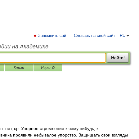
Запомнить сайт
Словарь на свой сайт
RU
едии на Академике
Найти!
Книги
Игры ⚽
 нет, ср. Упорное стремление к чему нибудь, к
ивника проявили небывалое упорство. Защищать свои взгляды