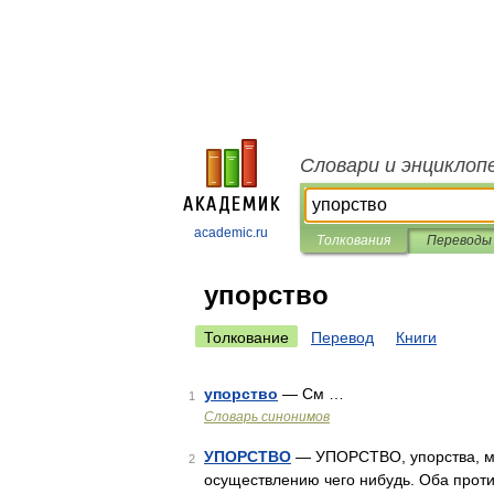
Словари и энциклоп
academic.ru
Толкования
Переводы
упорство
Толкование
Перевод
Книги
упорство
— См …
1
Словарь синонимов
УПОРСТВО
— УПОРСТВО, упорства, мн.
2
осуществлению чего нибудь. Оба прот