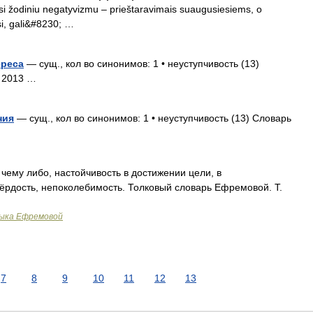
asi žodiniu negatyvizmu – prieštaravimais suaugusiesiems, o
si, gali&#8230; …
ереса
— сущ., кол во синонимов: 1 • неуступчивость (13)
. 2013 …
ния
— сущ., кол во синонимов: 1 • неуступчивость (13) Словарь
чему либо, настойчивость в достижении цели, в
вёрдость, непоколебимость. Толковый словарь Ефремовой. Т.
зыка Ефремовой
7
8
9
10
11
12
13