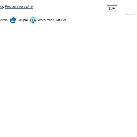
ка
,
Реклама на сайте
18+
omla,
Drupal,
WordPress, MODx.