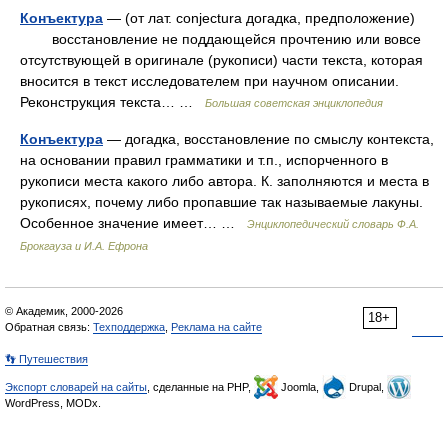
Конъектура
— (от лат. conjectura догадка, предположение)
восстановление не поддающейся прочтению или вовсе
отсутствующей в оригинале (рукописи) части текста, которая
вносится в текст исследователем при научном описании.
Реконструкция текста… …
Большая советская энциклопедия
Конъектура
— догадка, восстановление по смыслу контекста,
на основании правил грамматики и т.п., испорченного в
рукописи места какого либо автора. К. заполняются и места в
рукописях, почему либо пропавшие так называемые лакуны.
Особенное значение имеет… …
Энциклопедический словарь Ф.А.
Брокгауза и И.А. Ефрона
© Академик, 2000-2026
18+
Обратная связь:
Техподдержка
,
Реклама на сайте
👣 Путешествия
Экспорт словарей на сайты
, сделанные на PHP,
Joomla,
Drupal,
WordPress, MODx.