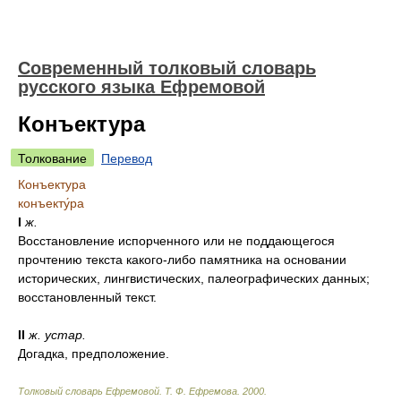
Современный толковый словарь
русского языка Ефремовой
Конъектура
Толкование
Перевод
Конъектура
конъекту́ра
I
ж.
Восстановление испорченного или не поддающегося
прочтению текста какого-либо памятника на основании
исторических, лингвистических, палеографических данных;
восстановленный текст.
II
ж.
устар.
Догадка, предположение.
Толковый словарь Ефремовой
.
Т. Ф. Ефремова.
2000
.