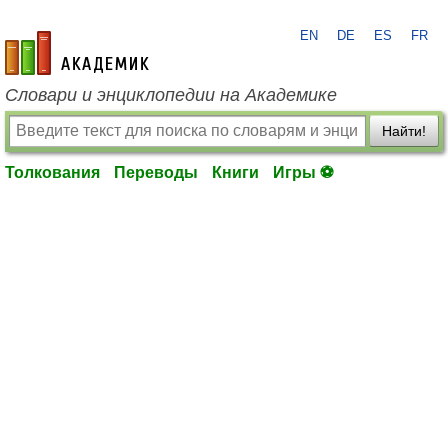
EN
DE
ES
FR
academic.ru
Словари и энциклопедии на Академике
Найти!
Толкования
Переводы
Книги
Игры ⚽