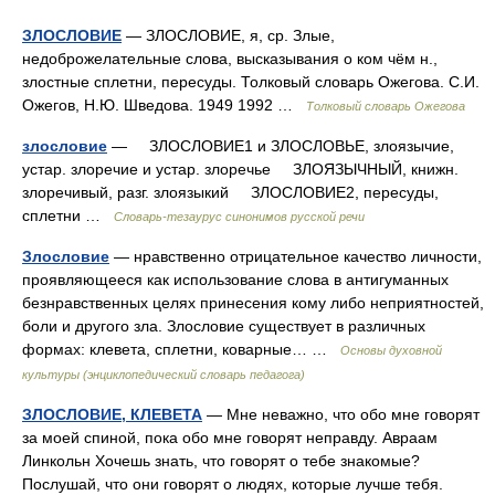
ЗЛОСЛОВИЕ
— ЗЛОСЛОВИЕ, я, ср. Злые,
недоброжелательные слова, высказывания о ком чём н.,
злостные сплетни, пересуды. Толковый словарь Ожегова. С.И.
Ожегов, Н.Ю. Шведова. 1949 1992 …
Толковый словарь Ожегова
злословие
— ЗЛОСЛОВИЕ1 и ЗЛОСЛОВЬЕ, злоязычие,
устар. злоречие и устар. злоречье ЗЛОЯЗЫЧНЫЙ, книжн.
злоречивый, разг. злоязыкий ЗЛОСЛОВИЕ2, пересуды,
сплетни …
Словарь-тезаурус синонимов русской речи
Злословие
— нравственно отрицательное качество личности,
проявляющееся как использование слова в антигуманных
безнравственных целях принесения кому либо неприятностей,
боли и другого зла. Злословие существует в различных
формах: клевета, сплетни, коварные… …
Основы духовной
культуры (энциклопедический словарь педагога)
ЗЛОСЛОВИЕ, КЛЕВЕТА
— Мне неважно, что обо мне говорят
за моей спиной, пока обо мне говорят неправду. Авраам
Линкольн Хочешь знать, что говорят о тебе знакомые?
Послушай, что они говорят о людях, которые лучше тебя.