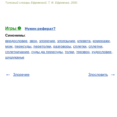
Толковый словарь Ефремовой
.
Т. Ф. Ефремова.
2000
.
.
Игры ⚽
Нужен реферат?
Синонимы
:
вредословие
,
звон
,
злоречие
,
злоязычие
,
клевета
,
комеражи
,
мом
,
пересуды
,
перетолки
,
разговоры
,
сплетки
,
сплетни
,
сплетничание
,
суды да пересуды
,
толки
,
трезвон
,
худословие
,
шушуканье
Злоречие
Злословить