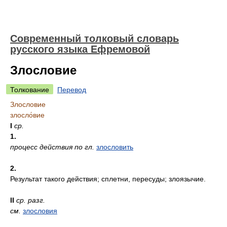
Современный толковый словарь
русского языка Ефремовой
Злословие
Толкование
Перевод
Злословие
злосло́вие
I
ср.
1.
процесс действия по гл.
злословить
2.
Результат такого действия; сплетни, пересуды; злоязычие.
II
ср.
разг.
см.
злословия