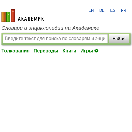
EN
DE
ES
FR
academic.ru
Словари и энциклопедии на Академике
Найти!
Толкования
Переводы
Книги
Игры ⚽