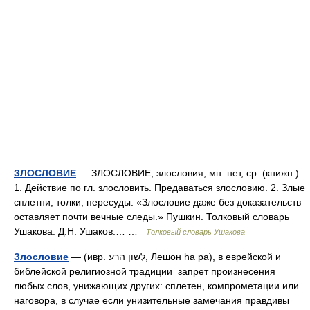
ЗЛОСЛОВИЕ
— ЗЛОСЛОВИЕ, злословия, мн. нет, ср. (книжн.).
1. Действие по гл. злословить. Предаваться злословию. 2. Злые
сплетни, толки, пересуды. «Злословие даже без доказательств
оставляет почти вечные следы.» Пушкин. Толковый словарь
Ушакова. Д.Н. Ушаков.… …
Толковый словарь Ушакова
Злословие
— (ивр. לְשון הרע‎, Лешон hа ра), в еврейской и
библейской религиозной традиции запрет произнесения
любых слов, унижающих других: сплетен, компрометации или
наговора, в случае если унизительные замечания правдивы