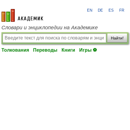
EN
DE
ES
FR
academic.ru
Словари и энциклопедии на Академике
Найти!
Толкования
Переводы
Книги
Игры ⚽