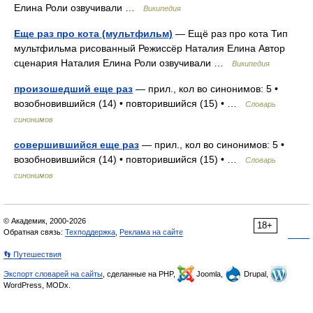
Елина Роли озвучивали …
Википедия
Еще раз про кота (мультфильм)
— Ещё раз про кота Тип
мультфильма рисованный Режиссёр Наталия Елина Автор
сценария Наталия Елина Роли озвучивали …
Википедия
произошедший еще раз
— прил., кол во синонимов: 5 •
возобновившийся (14) • повторившийся (15) • …
Словарь
синонимов
совершившийся еще раз
— прил., кол во синонимов: 5 •
возобновившийся (14) • повторившийся (15) • …
Словарь
синонимов
© Академик, 2000-2026
18+
Обратная связь:
Техподдержка
,
Реклама на сайте
👣 Путешествия
Экспорт словарей на сайты
, сделанные на PHP,
Joomla,
Drupal,
WordPress, MODx.