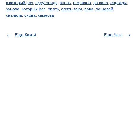
в который раз
,
вдругорядь
,
вновь
,
вторично
,
да капо
,
ещежды
,
заново
,
который раз
,
опять
,
опять-таки
,
паки
,
по новой
,
сначала
,
снова
,
сызнова
Еще Какой
Еще Чего