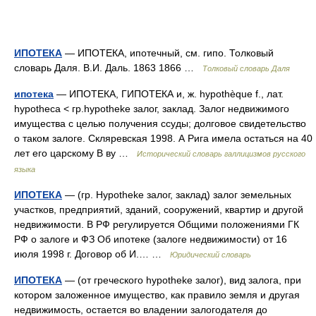
ИПОТЕКА
— ИПОТЕКА, ипотечный, см. гипо. Толковый
словарь Даля. В.И. Даль. 1863 1866 …
Толковый словарь Даля
ипотека
— ИПОТЕКА, ГИПОТЕКА и, ж. hypothèque f., лат.
hypotheca < гр.hypotheke залог, заклад. Залог недвижимого
имущества с целью получения ссуды; долговое свидетельство
о таком залоге. Скляревская 1998. А Рига имела остаться на 40
лет его царскому В ву …
Исторический словарь галлицизмов русского
языка
ИПОТЕКА
— (гр. Hypotheke залог, заклад) залог земельных
участков, предприятий, зданий, сооружений, квартир и другой
недвижимости. В РФ регулируется Общими положениями ГК
РФ о залоге и ФЗ Об ипотеке (залоге недвижимости) от 16
июля 1998 г. Договор об И.… …
Юридический словарь
ИПОТЕКА
— (от греческого hypotheke залог), вид залога, при
котором заложенное имущество, как правило земля и другая
недвижимость, остается во владении залогодателя до