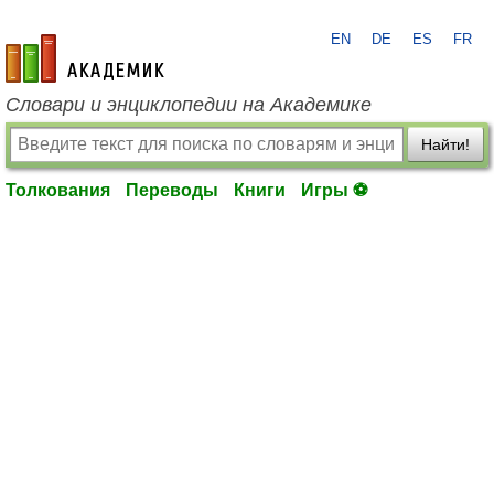
EN
DE
ES
FR
academic.ru
Словари и энциклопедии на Академике
Найти!
Толкования
Переводы
Книги
Игры ⚽