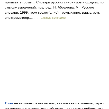
призывать громы... Словарь русских синонимов и сходных по
смыслу выражений. под. ред. Н. Абрамова, М.: Русские
словари, 1999. гром грохот(ание), громыхание, взрыв, звук;
электрометеор,… …
Словарь синонимов
Гром
— начинается после того, как покажется молния, через
промежуток времени, который может составлять небольшую