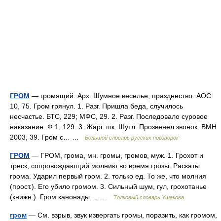
ГРОМ
— громящий. Арх. Шумное веселье, празднество. АОС
10, 75. Гром грянул. 1. Разг. Пришла беда, случилось
несчастье. БТС, 229; МФС, 29. 2. Разг. Последовало суровое
наказание. Ф 1, 129. 3. Жарг. шк. Шутл. Прозвенел звонок. ВМН
2003, 39. Гром с… …
Большой словарь русских поговорок
ГРОМ
— ГРОМ, грома, мн. громы, громов, муж. 1. Грохот и
треск, сопровождающий молнию во время грозы. Раскаты
грома. Ударил первый гром. 2. только ед. То же, что молния
(прост.). Его убило громом. 3. Сильный шум, гул, грохотанье
(книжн.). Гром канонады.… …
Толковый словарь Ушакова
гром
— См. взрыв, звук извергать громы, поразить, как громом,