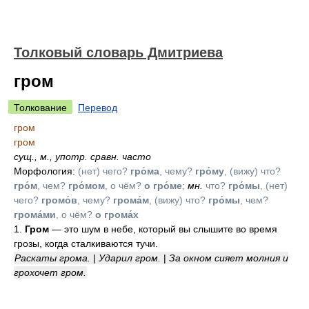
Толковый словарь Дмитриева
гром
Толкование
Перевод
гром
гром
сущ.
,
м.
,
употр. сравн. часто
Морфология:
(нет) чего?
гро́ма
, чему?
гро́му
, (вижу) что?
гро́м
, чем?
гро́мом
, о чём?
о гро́ме
;
мн.
что?
гро́мы
, (нет)
чего?
громо́в
, чему?
грома́м
, (вижу) что?
гро́мы
, чем?
грома́ми
, о чём?
о грома́х
1.
Гром
— это шум в небе, который вы слышите во время
грозы, когда сталкиваются тучи.
Раскаты грома.
|
Ударил гром.
|
За окном сияет молния и
грохочет гром.