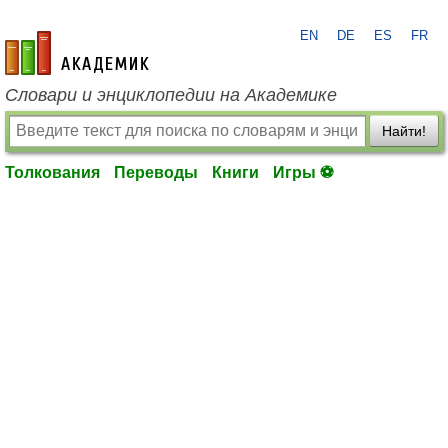
EN
DE
ES
FR
academic.ru
Словари и энциклопедии на Академике
Найти!
Толкования
Переводы
Книги
Игры ⚽