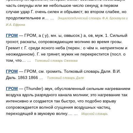
часть секунды или же небольшое число секунд; в первом
случае удар Г. очень силен и обрывист; во втором слабее, но
продолжительнее и… …
Энциклопедический словарь Ф.А. Брокгауза и
И.А. Ефрона
ГРОМ
— ГРОМ, а ( у), мн. ы, оввысок.) а, ов, муж. 1. Сильный
грохот, раскаты, сопровождающие молнию во время грозы.
Гремит г. Г. среди ясного неба (перен.: о чём н. неприятном и
неожиданном). Г. не грянет, мужик не перекрестится (посл. о
том, что… …
Толковый словарь Ожегова
ГРОМ
— ГРОМ, см. громить. Толковый словарь Даля. В.И.
Даль. 1863 1866 …
Толковый словарь Даля
ГРОМ
— (Thunder) звук, обусловленный сильным нагреванием
воздуха вдоль разрядного канала молнии; это нагревание так
интенсивно и создается так быстро, что подобно взрыву
сопровождается волной сгущения воздушных частиц,
переходящей в звуковую волну.… …
Морской словарь