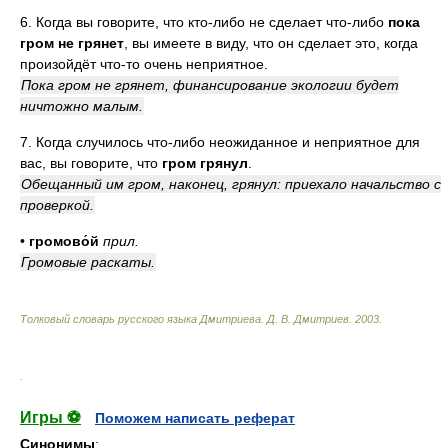
6. Когда вы говорите, что кто-либо не сделает что-либо
пока
гром не грянет
, вы имеете в виду, что он сделает это, когда
произойдёт что-то очень неприятное.
Пока гром не грянет, финансирование экологии будет
ничтожно малым.
7. Когда случилось что-либо неожиданное и неприятное для
вас, вы говорите, что
гром грянул
.
Обещанный им гром, наконец, грянул: приехало начальство с
проверкой.
•
громово́й
прил.
Громовые раскаты.
Толковый словарь русского языка Дмитриева
.
Д. В. Дмитриев.
2003
.
.
Игры ⚽
Поможем написать реферат
Синонимы
: