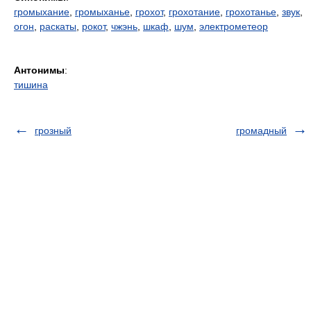
громыхание
,
громыханье
,
грохот
,
грохотание
,
грохотанье
,
звук
,
огон
,
раскаты
,
рокот
,
чжэнь
,
шкаф
,
шум
,
электрометеор
Антонимы
:
тишина
грозный
громадный