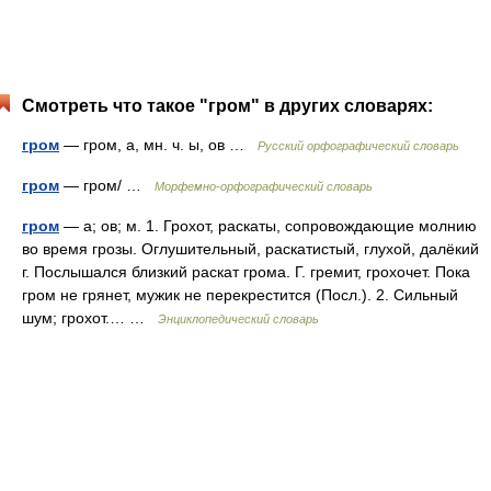
Смотреть что такое "гром" в других словарях:
гром
— гром, а, мн. ч. ы, ов …
Русский орфографический словарь
гром
— гром/ …
Морфемно-орфографический словарь
гром
— а; ов; м. 1. Грохот, раскаты, сопровождающие молнию
во время грозы. Оглушительный, раскатистый, глухой, далёкий
г. Послышался близкий раскат грома. Г. гремит, грохочет. Пока
гром не грянет, мужик не перекрестится (Посл.). 2. Сильный
шум; грохот.… …
Энциклопедический словарь