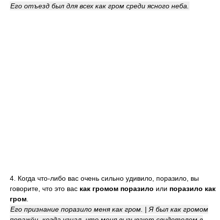
Его отъезд был для всех как гром среди ясного неба.
4. Когда что-либо вас очень сильно удивило, поразило, вы
говорите, что это вас
как громом поразило
или
поразило как
гром
.
Его признание поразило меня как гром.
|
Я был как громом
поражён, когда узнал, что меня вызывают свидетелем в