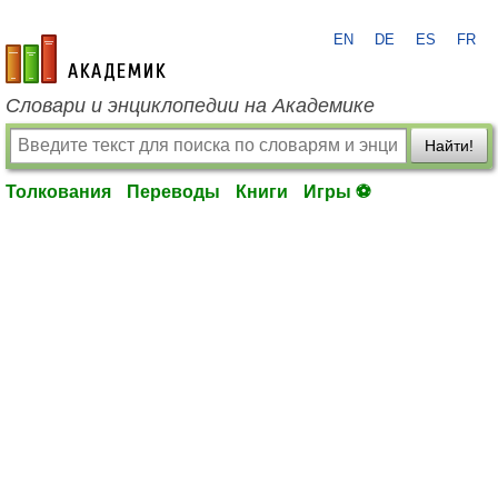
EN
DE
ES
FR
academic.ru
Словари и энциклопедии на Академике
Найти!
Толкования
Переводы
Книги
Игры ⚽