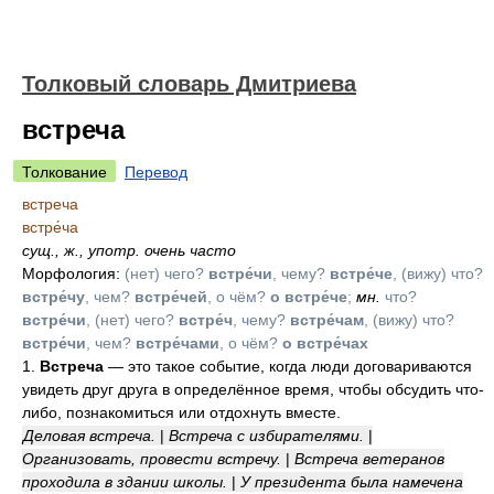
Толковый словарь Дмитриева
встреча
Толкование
Перевод
встреча
встре́ча
сущ.
,
ж.
,
употр. очень часто
Морфология:
(нет) чего?
встре́чи
, чему?
встре́че
, (вижу) что?
встре́чу
, чем?
встре́чей
, о чём?
о встре́че
;
мн.
что?
встре́чи
, (нет) чего?
встре́ч
, чему?
встре́чам
, (вижу) что?
встре́чи
, чем?
встре́чами
, о чём?
о встре́чах
1.
Встреча
— это такое событие, когда люди договариваются
увидеть друг друга в определённое время, чтобы обсудить что-
либо, познакомиться или отдохнуть вместе.
Деловая встреча.
|
Встреча с избирателями.
|
Организовать, провести встречу.
|
Встреча ветеранов
проходила в здании школы.
|
У президента была намечена