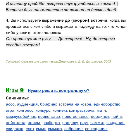
В пятницу пройдёт встреча двух футбольных команд.
|
Встреча двух шахматистов отложена на десять дней.
4. Вы используете выражение
до (скорой) встречи
, когда вы
прощаетесь с кем-либо и выражаете надежду на то, что когда-
либо увидите этого человека.
Он протянул мне руку: — До встречи!
|
Ну, до встречи
сегодня вечером!
Толковый словарь русского языка Дмитриева
.
Д. В. Дмитриев.
2003
.
.
Игры ⚽
Нужно решить контрольную?
Синонимы
:
ассо
,
аудиенция
,
брифинг
,
встреча на ковре
,
единоборство
,
игра
,
конгресс
,
конкурс
,
коннект
,
контрвстреча
,
матч
,
междусобойчик
,
первенство
,
повстречанье
,
поединок
,
пойнт
,
пойнтовка
,
прием
,
разборка
,
рандеву
,
раут
,
саммит
,
свидание
,
свиданка
,
слет
,
смык
,
смычка
,
собрание
,
совещание
,