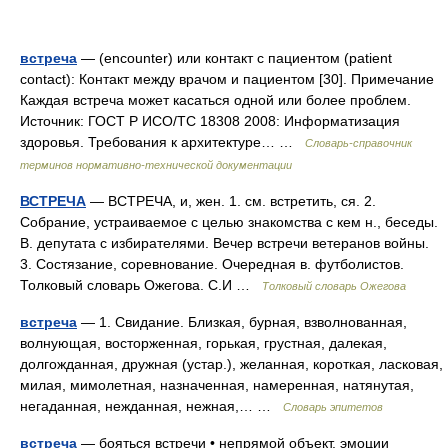
встреча
— (encounter) или контакт с пациентом (patient
contact): Контакт между врачом и пациентом [30]. Примечание
Каждая встреча может касаться одной или более проблем.
Источник: ГОСТ Р ИСО/ТС 18308 2008: Информатизация
здоровья. Требования к архитектуре… …
Словарь-справочник
терминов нормативно-технической документации
ВСТРЕЧА
— ВСТРЕЧА, и, жен. 1. см. встретить, ся. 2.
Собрание, устраиваемое с целью знакомства с кем н., беседы.
В. депутата с избирателями. Вечер встречи ветеранов войны.
3. Состязание, соревнование. Очередная в. футболистов.
Толковый словарь Ожегова. С.И …
Толковый словарь Ожегова
встреча
— 1. Свидание. Близкая, бурная, взволнованная,
волнующая, восторженная, горькая, грустная, далекая,
долгожданная, дружная (устар.), желанная, короткая, ласковая,
милая, мимолетная, назначенная, намеренная, натянутая,
негаданная, нежданная, нежная,… …
Словарь эпитетов
встреча
— бояться встречи • непрямой объект, эмоции