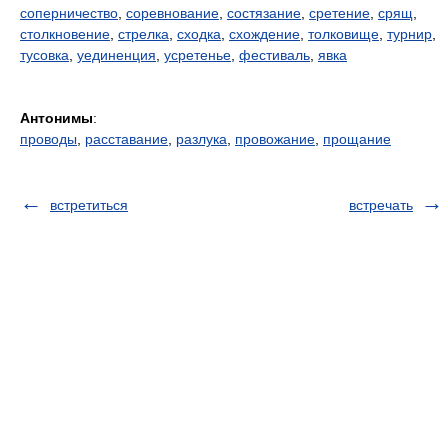
соперничество
,
соревнование
,
состязание
,
сретение
,
срящ
,
столкновение
,
стрелка
,
сходка
,
схождение
,
толковище
,
турнир
,
тусовка
,
уединенция
,
усретенье
,
фестиваль
,
явка
Антонимы
:
проводы
,
расставание
,
разлука
,
провожание
,
прощание
встретиться
встречать