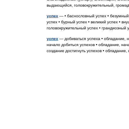
выдающийся, головокружительный, грома
успех
— • баснословный успех • безумный
успех • бурный успех • великий успех • в
головокружительный успех • грандиозны
успех
— добиваться успеха • обладание, н
начало добиться успехов • обладание, нач
создание достигнуть успехов • обладани