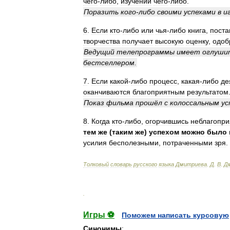
чего
-
либо
,
изучении
чего
-
либо
.
Поразить
кого
-
либо
своими
успехами
в
и
6
.
Если
кто
-
либо
или
чья
-
либо
книга
,
поста
творчества
получает
высокую
оценку
,
одоб
Ведущий
телепрограммы
имеет
оглуши
бестселлером
.
7
.
Если
какой
-
либо
процесс
,
какая
-
либо
де
оканчиваются
благоприятным
результатом
Показ
фильма
прошёл
с
колоссальным
ус
8
.
Когда
кто
-
либо
,
огорчившись
неблагопр
тем
же
(
таким
же
)
успехом
можно
было
усилия
бесполезными
,
потраченными
зря
.
Толковый
словарь
русского
языка
Дмитриева
.
Д
.
В
.
Д
.
Игры ⚽
Поможем написать курсовую
Синонимы
: