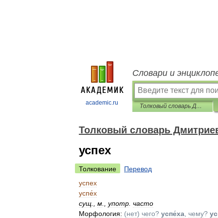
Словари и энциклоп
academic.ru
Толковый словарь Дмитриева
Толковый словарь Дмитрие
успех
Толкование
Перевод
успех
успе́х
сущ
.
,
м
.
,
употр
.
часто
Морфология:
(
нет
)
чего
?
успе́ха
,
чему
?
ус