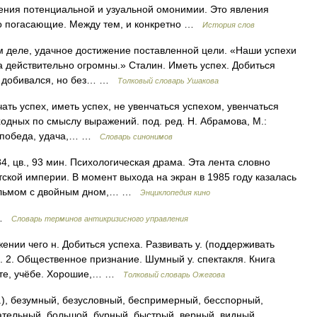
ения потенциальной и узуальной омонимии. Это явления
то погасающие. Между тем, и конкретно …
История слов
м деле, удачное достижение поставленной цели. «Наши успехи
а действительно огромны.» Сталин. Иметь успех. Добиться
го добивался, но без… …
Толковый словарь Ушакова
ать успех, иметь успех, не увенчаться успехом, увенчаться
ходных по смыслу выражений. под. ред. Н. Абрамова, М.:
е, победа, удача,… …
Словарь синонимов
 цв., 93 мин. Психологическая драма. Эта лента словно
ской империи. В момент выхода на экран в 1985 году казалась
ильмом с двойным дном,… …
Энциклопедия кино
 …
Словарь терминов антикризисного управления
ении чего н. Добиться успеха. Развивать у. (поддерживать
. 2. Общественное признание. Шумный у. спектакля. Книга
боте, учёбе. Хорошие,… …
Толковый словарь Ожегова
), безумный, безусловный, беспримерный, бесспорный,
ательный, большой, бурный, быстрый, верный, видный,