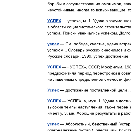
борьбы и сосуществования омонимов, явл
неустойчивые, иногда то вспыхивающие, 
УСПЕХ
— успеха, м. 1. Удача в задуманно
в области социалистического строительств
успеха. Поиски увенчались успехом. Дол
успех
— См. победа, счастье, удача встреч
успехом... Словарь русских синонимов и с
Русские словари, 1999. успех достижени
УСПЕХ
— «УСПЕХ», СССР, Мосфильм, 1984,
предвосхитила период перестройки в совет
не лишенным определенной смелости ф
Успех
— достижение поставленной цели
УСПЕХ
— УСПЕХ, а, муж. 1. Удача в достиж
высокие темпы наступления; также перен.)
имеет у. 3. мн. Хорошие результаты в ра
успех
— Абсолютный, бедственный (устар.
благонадежный (устар.), блестящий, блист