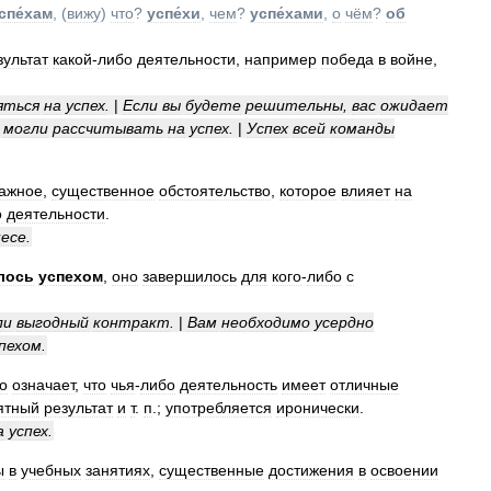
спе́хам
, (
вижу
)
что
?
успе́хи
,
чем
?
успе́хами
,
о
чём
?
об
зультат
какой
-
либо
деятельности
,
например
победа
в
войне
,
яться
на
успех
.
|
Если
вы
будете
решительны
,
вас
ожидает
могли
рассчитывать
на
успех
.
|
Успех
всей
команды
ажное
,
существенное
обстоятельство
,
которое
влияет
на
о
деятельности
.
несе
.
лось
успехом
,
оно
завершилось
для
кого
-
либо
с
ли
выгодный
контракт
.
|
Вам
необходимо
усердно
пехом
.
о
означает
,
что
чья
-
либо
деятельность
имеет
отличные
ятный
результат
и
т
.
п
.;
употребляется
иронически
.
а
успех
.
ы
в
учебных
занятиях
,
существенные
достижения
в
освоении