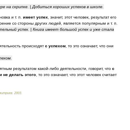
гре
на
скрипке
.
|
Добиться
хороших
успехов
в
школе
.
новка
и
т
.
п
.
имеет
успех
,
значит
,
этот
человек
,
результат
его
рение
со
стороны
других
людей
,
является
популярным
и
т
.
п
.
тельный
успех
.
|
Книга
имеет
большой
успех
и
уже
стала
ятельность
происходят
с
успехом
,
то
это
означает
,
что
они
.
пехом
.
иятным
результатом
какой
-
либо
деятельности
,
говорит
,
что
с
и
не
делать
этого
,
то
это
означает
,
что
этот
человек
считает
митриев
.
2003
.