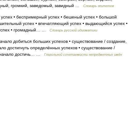
дный, громкий, заведомый, завидный …
Словарь эпитетов
 успех • беспримерный успех • бешеный успех • большой
нушительный успех • впечатляющий успех • выдающийся успех •
й успех • громадный… …
Словарь русской идиоматики
ачало добиться больших успехов • существование / создание,
ало достигнуть определённых успехов • существование /
е, начало достичь… …
Глагольной сочетаемости непредметных имён