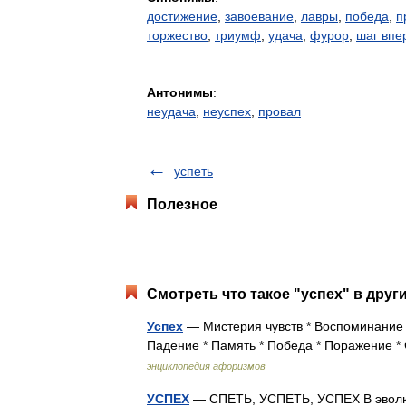
достижение
,
завоевание
,
лавры
,
победа
,
п
торжество
,
триумф
,
удача
,
фурор
,
шаг впе
Антонимы
:
неудача
,
неуспех
,
провал
успеть
Полезное
Смотреть что такое "успех" в друг
Успех
— Мистерия чувств * Воспоминание 
Падение * Память * Победа * Поражение * 
энциклопедия афоризмов
УСПЕХ
— СПЕТЬ, УСПЕТЬ, УСПЕХ В эволюц