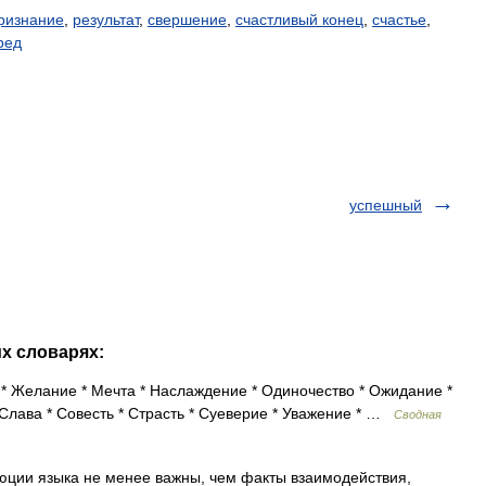
ризнание
,
результат
,
свершение
,
счастливый конец
,
счастье
,
ред
успешный
их словарях:
* Желание * Мечта * Наслаждение * Одиночество * Ожидание *
Слава * Совесть * Страсть * Суеверие * Уважение * …
Сводная
ии языка не менее важны, чем факты взаимодействия,