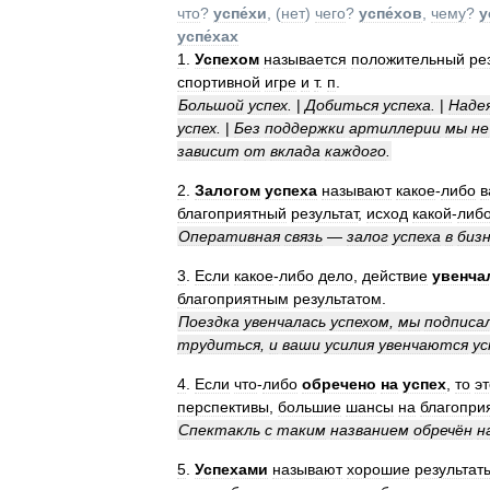
что
?
успе́хи
, (
нет
)
чего
?
успе́хов
,
чему
?
у
успе́хах
1
.
Успехом
называется
положительный
ре
спортивной
игре
и
т
.
п
.
Большой
успех
.
|
Добиться
успеха
.
|
Наде
успех
.
|
Без
поддержки
артиллерии
мы
не
зависит
от
вклада
каждого
.
2
.
Залогом
успеха
называют
какое
-
либо
в
благоприятный
результат
,
исход
какой
-
либ
Оперативная
связь
—
залог
успеха
в
биз
3
.
Если
какое
-
либо
дело
,
действие
увенча
благоприятным
результатом
.
Поездка
увенчалась
успехом
,
мы
подписа
трудиться
,
и
ваши
усилия
увенчаются
ус
4
.
Если
что
-
либо
обречено
на
успех
,
то
эт
перспективы
,
большие
шансы
на
благопри
Спектакль
с
таким
названием
обречён
н
5
.
Успехами
называют
хорошие
результат