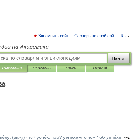
Запомнить сайт
Словарь на свой сайт
RU
едии на Академике
Найти!
Толкования
Переводы
Книги
Игры ⚽
ва
пе́ху
, (
вижу
)
что
?
успе́х
,
чем
?
успе́хом
,
о
чём
?
об
успе́хе
;
мн
.