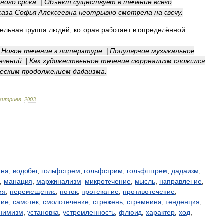
ного
срока
.
|
Объект
существует
в
течение
всего
каза
Софья
Алексеевна
неотрывно
смотрела
на
свечу
.
тельная
группа
людей
,
которая
работает
в
определённой
|
Новое
течение
в
литературе
.
|
Популярное
музыкальное
ечений
.
|
Как
художественное
течение
сюрреализм
сложился
ческим
продолжением
дадаизма
.
митриев
.
2003
.
ина
,
водобег
,
гольфстрем
,
гольфстрим
,
гольфштрем
,
дадаизм
,
,
манация
,
маржинализм
,
микротечение
,
мысль
,
направление
,
ия
,
перемещение
,
поток
,
протекание
,
противотечение
,
тие
,
самотек
,
смолотечение
,
стрежень
,
стремнина
,
тенденция
,
нимизм
,
установка
,
устремленность
,
флюид
,
характер
,
ход
,