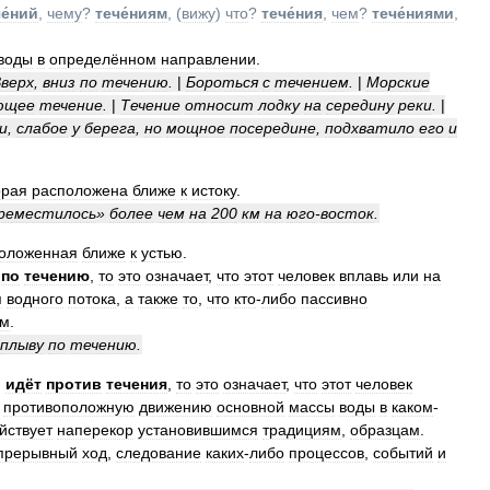
е́ний
,
чему
?
тече́ниям
, (
вижу
)
что
?
тече́ния
,
чем
?
тече́ниями
,
воды
в
определённом
направлении
.
верх
,
вниз
по
течению
.
|
Бороться
с
течением
.
|
Морские
ющее
течение
.
|
Течение
относит
лодку
на
середину
реки
.
|
и
,
слабое
у
берега
,
но
мощное
посередине
,
подхватило
его
и
орая
расположена
ближе
к
истоку
.
реместилось
»
более
чем
на
200
км
на
юго
-
восток
.
оложенная
ближе
к
устью
.
по
течению
,
то
это
означает
,
что
этот
человек
вплавь
или
на
я
водного
потока
,
а
также
то
,
что
кто
-
либо
пассивно
ам
.
плыву
по
течению
.
,
идёт
против
течения
,
то
это
означает
,
что
этот
человек
,
противоположную
движению
основной
массы
воды
в
каком
-
йствует
наперекор
установившимся
традициям
,
образцам
.
прерывный
ход
,
следование
каких
-
либо
процессов
,
событий
и