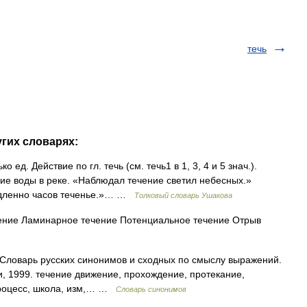
течь
угих словарях:
 ед. Действие по гл. течь (см. течь1 в 1, 3, 4 и 5 знач.).
ние воды в реке. «Наблюдал течение светил небесных.»
едленно часов теченье.»… …
Толковый словарь Ушакова
чение Ламинарное течение Потенциальное течение Отрыв
. Словарь русских синонимов и сходных по смыслу выражений.
ри, 1999. течение движение, прохождение, протекание,
процесс, школа, изм,… …
Словарь синонимов