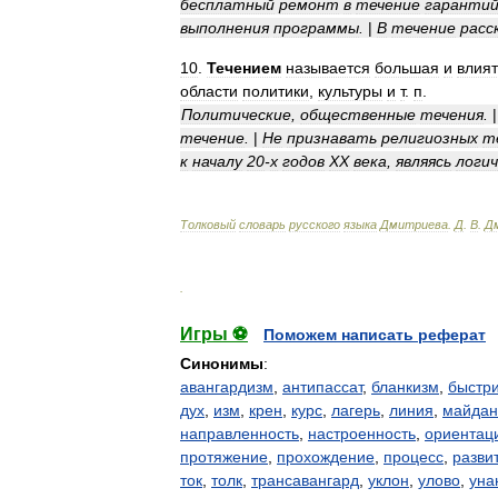
бесплатный
ремонт
в
течение
гарантий
выполнения
программы
.
|
В
течение
расс
10
.
Течением
называется
большая
и
влия
области
политики
,
культуры
и
т
.
п
.
Политические
,
общественные
течения
.
течение
.
|
Не
признавать
религиозных
т
к
началу
20
-
х
годов
XX
века
,
являясь
логи
Толковый
словарь
русского
языка
Дмитриева
.
Д
.
В
.
Д
.
Игры ⚽
Поможем написать реферат
Синонимы
:
авангардизм
,
антипассат
,
бланкизм
,
быстр
дух
,
изм
,
крен
,
курс
,
лагерь
,
линия
,
майдан
направленность
,
настроенность
,
ориентац
протяжение
,
прохождение
,
процесс
,
разви
ток
,
толк
,
трансавангард
,
уклон
,
улово
,
уна