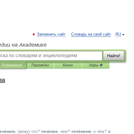
Запомнить сайт
Словарь на свой сайт
RU
едии на Академике
Найти!
Толкования
Переводы
Книги
Игры ⚽
ва
ече́нию
, (
вижу
)
что
?
тече́ние
,
чем
?
тече́нием
,
о
чём
?
о