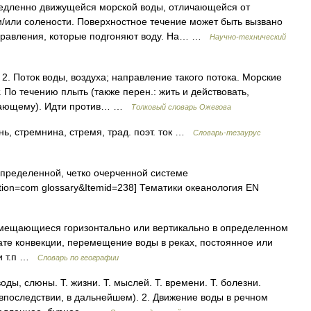
дленно движущейся морской воды, отличающейся от
/или солености. Поверхностное течение может быть вызвано
правления, которые подгоняют воду. На… …
Научно-технический
. 2. Поток воды, воздуха; направление такого потока. Морские
 По течению плыть (также перен.: жить и действовать,
ужающему). Идти против… …
Толковый словарь Ожегова
 стремнина, стремя, трад. поэт. ток …
Словарь-тезаурус
пределенной, четко очерченной системе
ption=com glossary&Itemid=238] Тематики океанология EN
мещающиеся горизонтально или вертикально в определенном
ате конвекции, перемещение воды в реках, постоянное или
 и т.п …
Словарь по географии
. воды, слюны. Т. жизни. Т. мыслей. Т. времени. Т. болезни.
(впоследствии, в дальнейшем). 2. Движение воды в речном