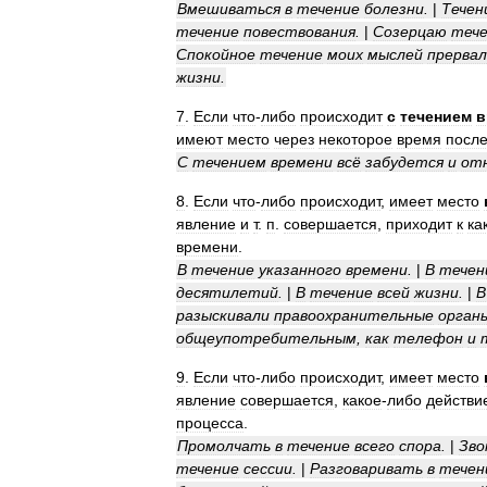
Вмешиваться
в
течение
болезни
.
|
Течен
течение
повествования
.
|
Созерцаю
теч
Спокойное
течение
моих
мыслей
прервал
жизни
.
7
.
Если
что
-
либо
происходит
с
течением
в
имеют
место
через
некоторое
время
посл
С
течением
времени
всё
забудется
и
от
8
.
Если
что
-
либо
происходит
,
имеет
место
явление
и
т
.
п
.
совершается
,
приходит
к
ка
времени
.
В
течение
указанного
времени
.
|
В
течен
десятилетий
.
|
В
течение
всей
жизни
.
|
В
разыскивали
правоохранительные
орган
общеупотребительным
,
как
телефон
и
9
.
Если
что
-
либо
происходит
,
имеет
место
явление
совершается
,
какое
-
либо
действи
процесса
.
Промолчать
в
течение
всего
спора
.
|
Зво
течение
сессии
.
|
Разговаривать
в
течен