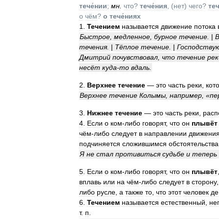
тече́нии
;
мн
.
что
?
тече́ния
, (
нет
)
чего
?
теч
о
чём
?
о
тече́ниях
1
.
Течением
называется
движение
потока
Быстрое
,
медленное
,
бурное
течение
.
|
В
течения
.
|
Тёплое
течение
.
|
Господству
Дмитрий
почувствовал
,
что
течение
рек
несёт
куда
-
то
вдаль
.
2
.
Верхнее
течение
—
это
часть
реки
,
кот
Верхнее
течение
Колымы
,
например
, «
пе
3
.
Нижнее
течение
—
это
часть
реки
,
расп
4
.
Если
о
ком
-
либо
говорят
,
что
он
плывёт
чём
-
либо
следует
в
направлении
движени
подчиняется
сложившимся
обстоятельств
Я
не
стал
противиться
судьбе
и
теперь
5
.
Если
о
ком
-
либо
говорят
,
что
он
плывёт
вплавь
или
на
чём
-
либо
следует
в
сторону
либо
русле
,
а
также
то
,
что
этот
человек
де
6
.
Течением
называется
естественный
,
не
т
.
п
.