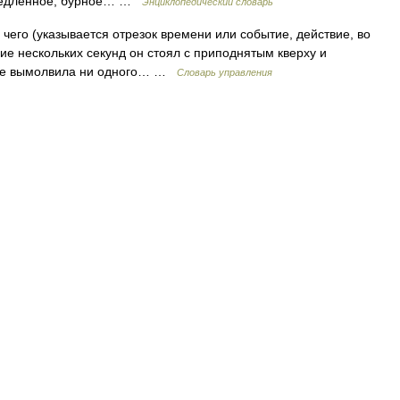
 медленное, бурное… …
Энциклопедический словарь
чего (указывается отрезок времени или событие, действие, во
ние нескольких секунд он стоял с приподнятым кверху и
 не вымолвила ни одного… …
Словарь управления