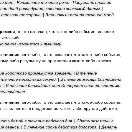
ие
дел
.
|
Ритмичное
течение
речи
.
|
Нарушать
плавное
ение
дней
равнодушно
,
как
давно
знакомый
фильм
.
|
трезвон
телефона
.
|
Эта
ночь
изменила
течение
моей
ремени
,
то
это
означает
,
что
какое
-
либо
событие
,
явление
е
чего
-
либо
.
ношения
изменятся
к
лучшему
.
в
течение
чего
-
либо
,
то
это
означает
,
что
какое
-
либо
событие
,
кому
-
либо
результату
на
протяжении
какого
-
либо
отрезка
ие
короткого
промежутка
времени
.
|
В
течение
течение
нескольких
секунд
.
|
В
течение
месяца
бизнесмена
ы
.
|
В
течение
ближайших
лет
Интернет
станет
столь
же
телевидение
.
в
течение
чего
-
либо
,
то
это
означает
,
что
какое
-
либо
событие
,
е
выполняется
в
продолжение
какого
-
либо
другого
действия
,
нить
домой
в
течение
рабочего
дня
.
|
Сдать
экзамены
в
ие
сеанса
.
|
В
течение
срока
действия
договора
.
|
Делать