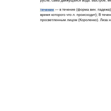
русле; сама движущаяся вода. Быстрое,
течение
— в течение (форма вин. падежа) 
время которого что л. происходит); В тече
просветленным лицом (Короленко). Лиза