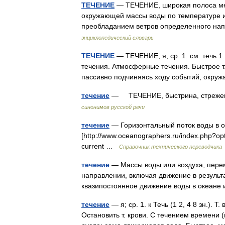
ТЕЧЕНИЕ
— ТЕЧЕНИЕ, широкая полоса ме
окружающей массы воды по температуре и
преобладанием ветров определенного на
энциклопедический словарь
ТЕЧЕНИЕ
— ТЕЧЕНИЕ, я, ср. 1. см. течь 1
течения. Атмосферные течения. Быстрое т.
пассивно подчиняясь ходу событий, окр
течение
— ТЕЧЕНИЕ, быстрина, стрежень,
синонимов русской речи
течение
— Горизонтальный поток воды в о
[http://www.oceanographers.ru/index.php?o
current …
Справочник технического переводчика
течение
— Массы воды или воздуха, пере
направлении, включая движение в результ
квазипостоянное движение воды в океане
течение
— я; ср. 1. к Течь (1 2, 4 8 зн.). Т
Остановить т. крови. С течением времени 