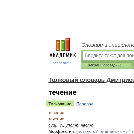
Словари и энциклоп
academic.ru
Толковый словарь Дмитриева
Толковый словарь Дмитрие
течение
Толкование
Перевод
течение
тече́ние
сущ
.
,
с
.
,
употр
.
часто
Морфология:
(
нет
)
чего
?
тече́ния
,
чему
?
т