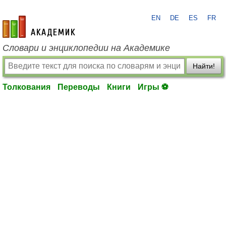
EN
DE
ES
FR
academic.ru
Словари и энциклопедии на Академике
Найти!
Толкования
Переводы
Книги
Игры ⚽