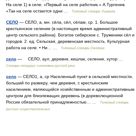
На селе 1) в селе. «Первый на селе работник.» А.Тургенев.
«Так на селе остаются одни …
Толковый словарь Ушакова
СЕЛО
— СЕЛО, а, мн. сёла, сёл, сёлам, ср. 1. Большое
крестьянское селение (в настоящее время административный
центр сельского района). Богатое сибирское с. Труженики сёл и
городов. 2. ед. Сельская, деревенская местность. Культурная
работа на селе. • Ни… …
Толковый словарь Ожегова
село
— СЕЛО, аул, деревня, кишлак, селение, хутор …
Словарь-тезаурус синонимов русской речи
село
— СЕЛО1, а, ср Населенный пункт в сельской местности,
больший по размеру, чем деревня, с крестьянским
населением, являющийся хозяйственным и административным
центром для близлежащих деревень (в дореволюционной
России обязательной принадлежностью… …
Толковый словарь
русских существительных