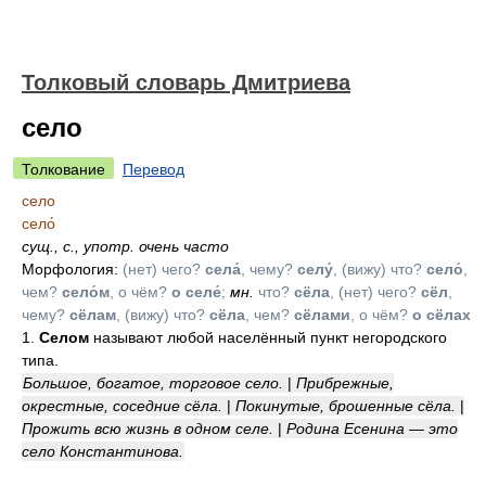
Толковый словарь Дмитриева
село
Толкование
Перевод
село
село́
сущ.
,
с.
,
употр. очень часто
Морфология:
(нет) чего?
села́
, чему?
селу́
, (вижу) что?
село́
,
чем?
село́м
, о чём?
о селе́
;
мн.
что?
сёла
, (нет) чего?
сёл
,
чему?
сёлам
, (вижу) что?
сёла
, чем?
сёлами
, о чём?
о сёлах
1.
Селом
называют любой населённый пункт негородского
типа.
Большое, богатое, торговое село.
|
Прибрежные,
окрестные, соседние сёла.
|
Покинутые, брошенные сёла.
|
Прожить всю жизнь в одном селе.
|
Родина Есенина — это
село Константинова.