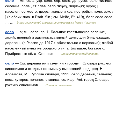
село
— мн. сёла, укр. село, блр. село, др. русск. село жилище;
селение; поле , ст. слав. село σκηνή, σκήνωμα; ἀγρός [
населенное место, дворы, жилые и хоз. постройки; поле, земля
] (в обоих знач. в Psalt. Sin.; см. Мейе, Et. 419), болг. село село ,
… …
Этимологический словарь русского языка Макса Фасмера
село
— а; мн. сёла; ср. 1. Большое крестьянское селение,
хозяйственный и административный центр для близлежащих
деревень (в России до 1917 г. обязательно с церковью); любой
населённый пункт негородского типа. Большое, богатое с.
Прибрежные сёла. Степные …
Энциклопедический словарь
село
— См. деревня ни к селу, ни к городу... Словарь русских
синонимов и сходных по смыслу выражений. под. ред. Н.
Абрамова, М.: Русские словари, 1999. село деревня, селение;
весь, хуторок, починок, станица, селище. Ant. город Словарь
русских синонимов …
Словарь синонимов