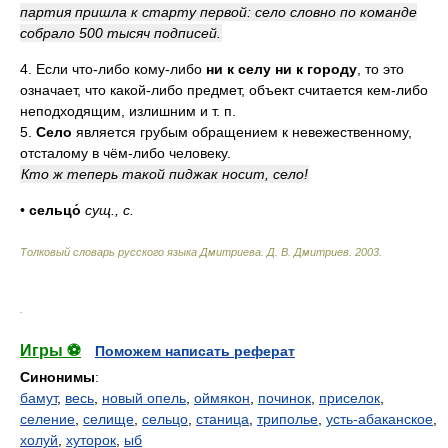
партия пришла к старту первой: село словно по команде
собрало 500 тысяч подписей.
4. Если что-либо кому-либо
ни к селу ни к городу
, то это
означает, что какой-либо предмет, объект считается кем-либо
неподходящим, излишним и т. п.
5.
Село
является грубым обращением к невежественному,
отсталому в чём-либо человеку.
Кто ж теперь такой пиджак носит, село!
•
сельцо́
сущ.
,
с.
Толковый словарь русского языка Дмитриева
.
Д. В. Дмитриев.
2003
.
.
Игры ⚽
Поможем написать реферат
Синонимы
:
бамут
,
весь
,
новый опель
,
оймякон
,
починок
,
приселок
,
селение
,
селище
,
сельцо
,
станица
,
триполье
,
усть-абаканское
,
холуй
,
хуторок
,
ыб