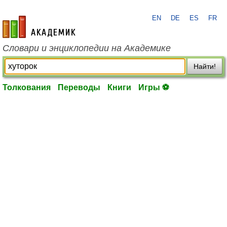
EN
DE
ES
FR
academic.ru
Словари и энциклопедии на Академике
Найти!
Толкования
Переводы
Книги
Игры ⚽