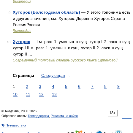
Википедия
Хуторок (Вологодская область)
— У этого топонима есть
9
и другие значения, см. Хуторок. Деревня Хуторок Страна
РоссияРоссия …
Википедия
Хуторок
— I м. разг. 1. уменьш. к сущ. хутор I 2. ласк. к сущ.
10
хутор I II м. разг. 1. уменьш. к сущ. хутор II 2. ласк. к сущ.
хутор II …
Современный толковый словарь русского языка Ефремовой
Страницы
Следующая
→
1
2
3
4
5
6
7
8
9
10
11
12
13
© Академик, 2000-2026
18+
Обратная связь:
Техподдержка
,
Реклама на сайте
👣 Путешествия