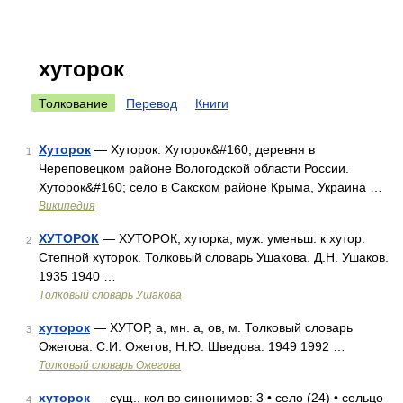
хуторок
Толкование
Перевод
Книги
Хуторок
— Хуторок: Хуторок&#160; деревня в
1
Череповецком районе Вологодской области России.
Хуторок&#160; село в Сакском районе Крыма, Украина …
Википедия
ХУТОРОК
— ХУТОРОК, хуторка, муж. уменьш. к хутор.
2
Степной хуторок. Толковый словарь Ушакова. Д.Н. Ушаков.
1935 1940 …
Толковый словарь Ушакова
хуторок
— ХУТОР, а, мн. а, ов, м. Толковый словарь
3
Ожегова. С.И. Ожегов, Н.Ю. Шведова. 1949 1992 …
Толковый словарь Ожегова
хуторок
— сущ., кол во синонимов: 3 • село (24) • сельцо
4