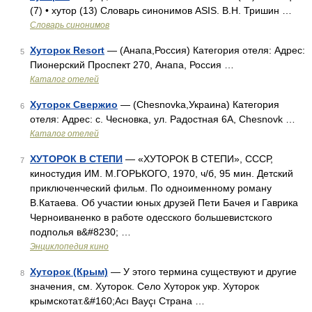
(7) • хутор (13) Словарь синонимов ASIS. В.Н. Тришин …
Словарь синонимов
Хуторок Resort
— (Анапа,Россия) Категория отеля: Адрес:
5
Пионерский Проспект 270, Анапа, Россия …
Каталог отелей
Хуторок Свержио
— (Chesnovka,Украина) Категория
6
отеля: Адрес: с. Чесновка, ул. Радостная 6А, Chesnovk …
Каталог отелей
ХУТОРОК В СТЕПИ
— «ХУТОРОК В СТЕПИ», СССР,
7
киностудия ИМ. М.ГОРЬКОГО, 1970, ч/б, 95 мин. Детский
приключенческий фильм. По одноименному роману
В.Катаева. Об участии юных друзей Пети Бачея и Гаврика
Черноиваненко в работе одесского большевистского
подполья в&#8230; …
Энциклопедия кино
Хуторок (Крым)
— У этого термина существуют и другие
8
значения, см. Хуторок. Село Хуторок укр. Хуторок
крымскотат.&#160;Acı Bayçı Страна …