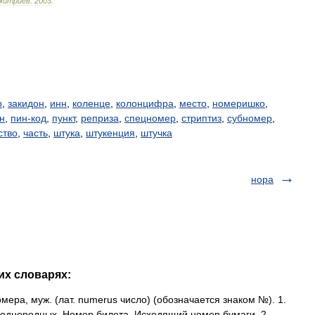
митриев
.
2003
.
р
,
закидон
,
инн
,
коленце
,
колонцифра
,
место
,
номеришко
,
н
,
пин-код
,
пункт
,
реприза
,
спецномер
,
стриптиз
,
субномер
,
ство
,
часть
,
штука
,
штукенция
,
штучка
нора
их словарях:
мера, муж. (лат. numerus число) (обозначается знаком №). 1.
 однородных. Номер билета. Исходящий номер бумаги. 2.