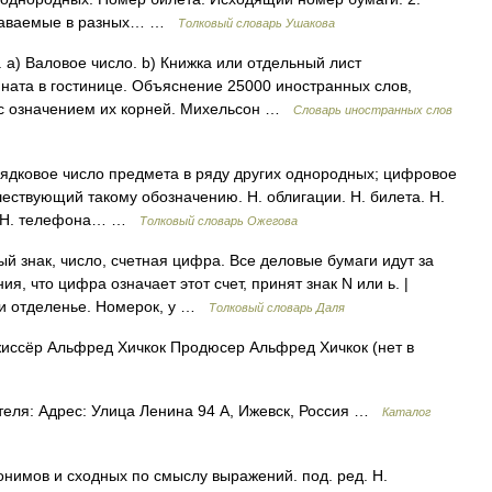
ыдаваемые в разных… …
Толковый словарь Ушакова
. а) Валовое число. b) Книжка или отдельный лист
мната в гостинице. Объяснение 25000 иностранных слов,
, с означением их корней. Михельсон …
Словарь иностранных слов
орядковое число предмета в ряду других однородных; цифровое
шествующий такому обозначению. Н. облигации. Н. билета. Н.
я. Н. телефона… …
Толковый словарь Ожегова
 знак, число, счетная цифра. Все деловые бумаги идут за
я, что цифра означает этот счет, принят знак N или ь. |
ли отделенье. Номерок, у …
Толковый словарь Даля
ссёр Альфред Хичкок Продюсер Альфред Хичкок (нет в
теля: Адрес: Улица Ленина 94 А, Ижевск, Россия …
Каталог
онимов и сходных по смыслу выражений. под. ред. Н.