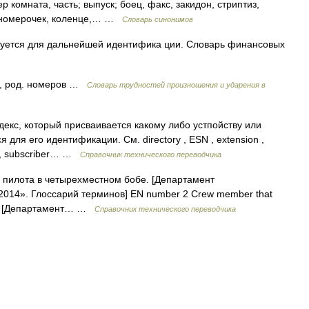
р комната, часть; выпуск; боец, факс, закидон, стриптиз,
а, номерочек, коленце,… …
Словарь синонимов
уется для дальнейшей идентифика ции. Словарь финансовых
а, род. номеров …
Словарь трудностей произношения и ударения в
екс, который присваивается какому либо устпойству или
для его идентификации. См. directory , ESN , extension ,
PIN, subscriber… …
Справочник технического переводчика
пилота в четырехместном бобе. [Департамент
 2014». Глоссарий терминов] EN number 2 Crew member that
 bob. [Департамент… …
Справочник технического переводчика