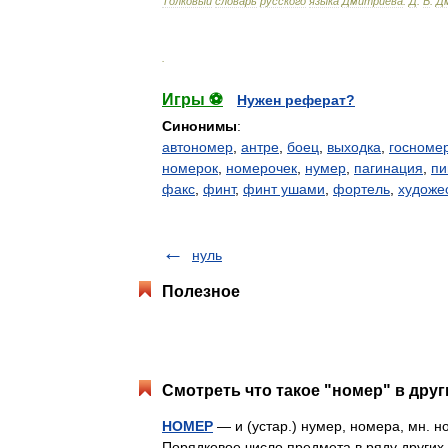
Толковый
словарь
русского
языка
Дмитриева
.
Д
.
В
.
Д
.
Игры ⚽
Нужен реферат?
Синонимы
:
автономер
,
антре
,
боец
,
выходка
,
госноме
номерок
,
номерочек
,
нумер
,
пагинация
,
пи
факс
,
финт
,
финт ушами
,
фортель
,
художе
нуль
Полезное
Смотреть что такое "номер" в друг
НОМЕР
— и (устар.) нумер, номера, мн. но
Порядковое число предмета в ряду других