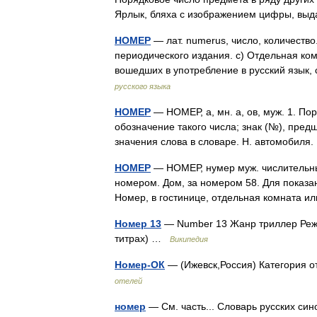
Ярлык, бляха с изображением цифры, в
НОМЕР
— лат. numerus, число, количество
периодического издания. с) Отдельная ко
вошедших в употребление в русский язык
русского языка
НОМЕР
— НОМЕР, а, мн. а, ов, муж. 1. П
обозначение такого числа; знак (№), пред
значения слова в словаре. Н. автомобил
НОМЕР
— НОМЕР, нумер муж. числительный
номером. Дом, за номером 58. Для показани
Номер, в гостинице, отдельная комната и
Номер 13
— Number 13 Жанр триллер Режи
титрах) …
Википедия
Номер-ОК
— (Ижевск,Россия) Категория о
отелей
номер
— См. часть... Словарь русских син