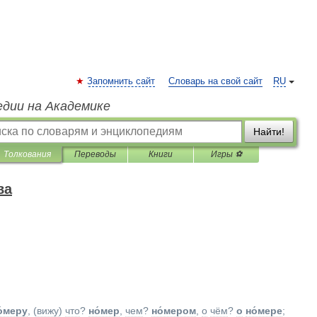
Запомнить сайт
Словарь на свой сайт
RU
едии на Академике
Найти!
Толкования
Переводы
Книги
Игры ⚽
ва
о́меру
, (
вижу
)
что
?
но́мер
,
чем
?
но́мером
,
о
чём
?
о
но́мере
;