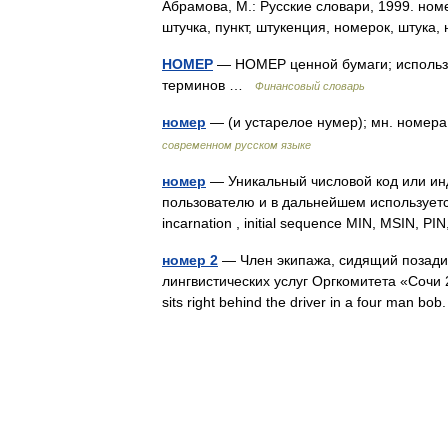
Абрамова, М.: Русские словари, 1999. номе
штучка, пункт, штукенция, номерок, штук
НОМЕР
— НОМЕР ценной бумаги; использ
терминов …
Финансовый словарь
номер
— (и устарелое нумер); мн. номер
современном русском языке
номер
— Уникальный числовой код или инд
пользователю и в дальнейшем используется 
incarnation , initial sequence MIN, MSIN, 
номер 2
— Член экипажа, сидящий позади 
лингвистических услуг Оргкомитета «Сочи
sits right behind the driver in a four man