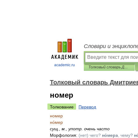
Словари и энциклоп
academic.ru
Толковый словарь Дмитриева
Толковый словарь Дмитрие
номер
Толкование
Перевод
номер
но́мер
сущ
.
,
м
.
,
употр
.
очень
часто
Морфология:
(
нет
)
чего
?
но́мера
,
чему
?
н