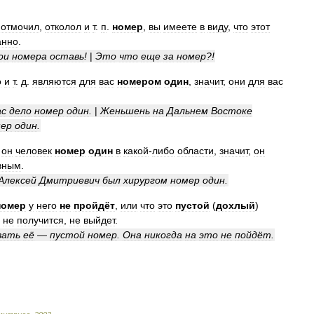
,
отмочил
,
отколол
и
т
.
п
.
номер
,
вы
имеете
в
виду
,
что
этот
анно
.
ои
номера
оставь
!
|
Это
что
еще
за
номер
?!
о
и
т
.
д
.
являются
для
вас
номером
один
,
значит
,
они
для
вас
ас
дело
номер
один
.
|
Женьшень
на
Дальнем
Востоке
мер
один
.
он
человек
номер
один
в
какой
-
либо
области
,
значит
,
он
вным
.
Алексей
Дмитриевич
был
хирургом
номер
один
.
номер
у
него
не
пройдёт
,
или
что
это
пустой
(
дохлый
)
не
получится
,
не
выйдет
.
вать
её
—
пустой
номер
.
Она
никогда
на
это
не
пойдёт
.