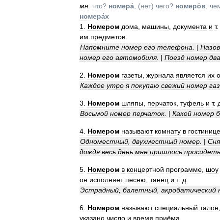
мн
.
что
?
номера́
, (
нет
)
чего
?
номеро́в
,
че
номера́х
1
.
Номером
дома
,
машины
,
документа
и
т
им
предметов
.
Напомните
номер
его
телефона
.
|
Назо
номер
его
автомобиля
.
|
Поезд
номер
дв
2
.
Номером
газеты
,
журнала
является
их
Каждое
утро
я
покупаю
свежий
номер
га
3
.
Номером
шляпы
,
перчаток
,
туфель
и
т
.
Восьмой
номер
перчаток
.
|
Какой
номер
4
.
Номером
называют
комнату
в
гостиниц
Одноместный
,
двухместный
номер
.
|
Сн
дождя
весь
день
мне
пришлось
просидет
5
.
Номером
в
концертной
программе
,
шоу
он
исполняет
песню
,
танец
и
т
.
д
.
Эстрадный
,
балетный
,
акробатический
6
.
Номером
называют
специальный
талон
указано
число
и
время
приёма
.