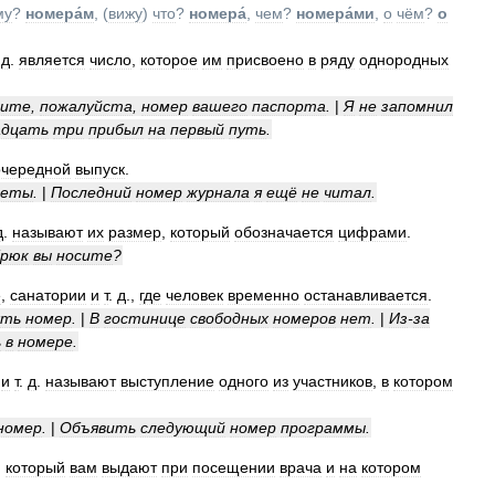
му
?
номера́м
, (
вижу
)
что
?
номера́
,
чем
?
номера́ми
,
о
чём
?
о
.
д
.
является
число
,
которое
им
присвоено
в
ряду
однородных
вите
,
пожалуйста
,
номер
вашего
паспорта
.
|
Я
не
запомнил
адцать
три
прибыл
на
первый
путь
.
очередной
выпуск
.
зеты
.
|
Последний
номер
журнала
я
ещё
не
читал
.
д
.
называют
их
размер
,
который
обозначается
цифрами
.
брюк
вы
носите
?
е
,
санатории
и
т
.
д
.,
где
человек
временно
останавливается
.
ять
номер
.
|
В
гостинице
свободных
номеров
нет
.
|
Из
-
за
ь
в
номере
.
и
т
.
д
.
называют
выступление
одного
из
участников
,
в
котором
номер
.
|
Объявить
следующий
номер
программы
.
,
который
вам
выдают
при
посещении
врача
и
на
котором