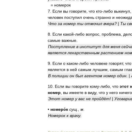
=
номерок
7
.
Если
вы
говорите
,
что
кто
-
либо
выкинул
человек
поступил
очень
странно
и
неожид
Что
за
номер
ты
отмочил
вчера
?
|
Ты
св
8
.
Если
какой
-
либо
вопрос
,
проблема
,
дел
самые
важные
.
Поступление
в
институт
для
меня
сейч
является
лекарственным
растением
но
9
.
Если
о
каком
-
либо
человеке
говорят
,
что
является
в
ней
самым
лучшим
,
самым
гла
В
полиции
он
был
агентом
номер
один
.
|
10
.
Если
вы
говорите
кому
-
либо
,
что
этот
номер
,
вы
имеете
в
виду
,
что
у
него
ничего
Этот
номер
у
вас
не
пройдёт
!
|
Уговари
•
номеро́к
сущ
.
,
м
.
Номерок
к
врачу
.