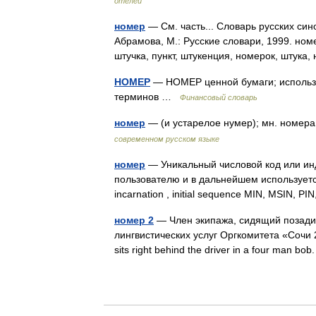
отелей
номер
— См. часть... Словарь русских син
Абрамова, М.: Русские словари, 1999. номе
штучка, пункт, штукенция, номерок, штук
НОМЕР
— НОМЕР ценной бумаги; использ
терминов …
Финансовый словарь
номер
— (и устарелое нумер); мн. номер
современном русском языке
номер
— Уникальный числовой код или инд
пользователю и в дальнейшем используется 
incarnation , initial sequence MIN, MSIN, 
номер 2
— Член экипажа, сидящий позади 
лингвистических услуг Оргкомитета «Сочи
sits right behind the driver in a four man