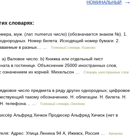
НОМИНАЛЬНЫЙ
гих словарях:
мера, муж. (лат. numerus число) (обозначается знаком №). 1.
 однородных. Номер билета. Исходящий номер бумаги. 2.
ыдаваемые в разных… …
Толковый словарь Ушакова
. а) Валовое число. b) Книжка или отдельный лист
мната в гостинице. Объяснение 25000 иностранных слов,
, с означением их корней. Михельсон …
Словарь иностранных слов
орядковое число предмета в ряду других однородных; цифровое
шествующий такому обозначению. Н. облигации. Н. билета. Н.
я. Н. телефона… …
Толковый словарь Ожегова
ссёр Альфред Хичкок Продюсер Альфред Хичкок (нет в
теля: Адрес: Улица Ленина 94 А, Ижевск, Россия …
Каталог