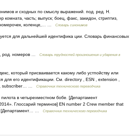
онимов и сходных по смыслу выражений. под. ред. Н.
р комната, часть; выпуск; боец, факс, закидон, стриптиз,
а, номерочек, коленце,… …
Словарь синонимов
уется для дальнейшей идентифика ции. Словарь финансовых
а, род. номеров …
Словарь трудностей произношения и ударения в
екс, который присваивается какому либо устпойству или
для его идентификации. См. directory , ESN , extension ,
PIN, subscriber… …
Справочник технического переводчика
пилота в четырехместном бобе. [Департамент
 2014». Глоссарий терминов] EN number 2 Crew member that
 bob. [Департамент… …
Справочник технического переводчика