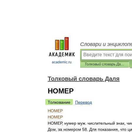
Словари и энциклоп
academic.ru
Толковый словарь Даля
Толковый словарь Даля
НОМЕР
Толкование
Перевод
НОМЕР
НОМЕР
НОМЕР
,
нумер
муж
.
числительный
знак
,
чи
Дом
,
за
номером
58
.
Для
показания
,
что
ц