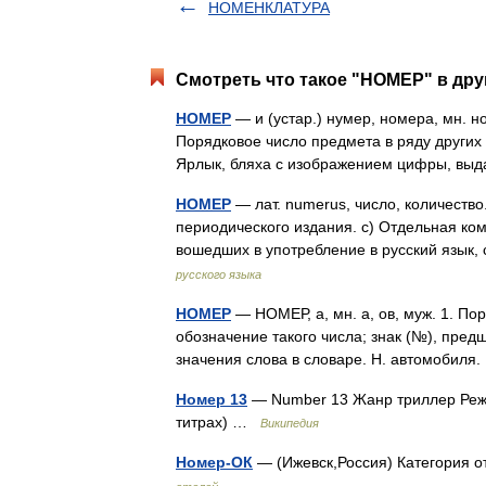
НОМЕНКЛАТУРА
Смотреть что такое "НОМЕР" в дру
НОМЕР
— и (устар.) нумер, номера, мн. но
Порядковое число предмета в ряду других
Ярлык, бляха с изображением цифры, в
НОМЕР
— лат. numerus, число, количество
периодического издания. с) Отдельная ко
вошедших в употребление в русский язык
русского языка
НОМЕР
— НОМЕР, а, мн. а, ов, муж. 1. П
обозначение такого числа; знак (№), пред
значения слова в словаре. Н. автомобил
Номер 13
— Number 13 Жанр триллер Режи
титрах) …
Википедия
Номер-ОК
— (Ижевск,Россия) Категория о