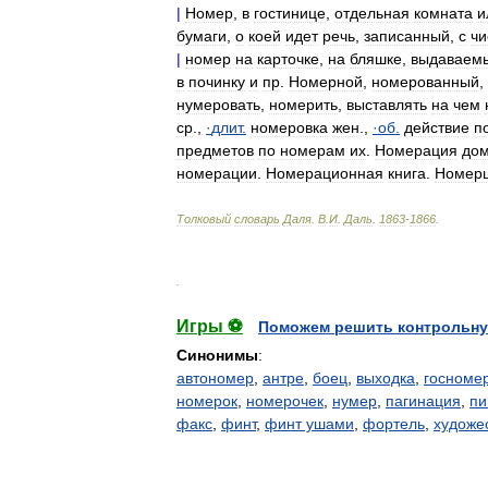
|
Номер
,
в
гостинице
,
отдельная
комната
и
бумаги
,
о
коей
идет
речь
,
записанный
,
с
чи
|
номер
на
карточке
,
на
бляшке
,
выдаваем
в
починку
и
пр
.
Номерной
,
номерованный
,
нумеровать
,
номерить
,
выставлять
на
чем
ср
.,
·
длит
.
номеровка
жен
.,
·
об
.
действие
п
предметов
по
номерам
их
.
Номерация
до
номерации
.
Номерационная
книга
.
Номер
Толковый
словарь
Даля
.
В
.
И
.
Даль
.
1863
-
1866
.
.
Игры ⚽
Поможем решить контрольну
Синонимы
:
автономер
,
антре
,
боец
,
выходка
,
госноме
номерок
,
номерочек
,
нумер
,
пагинация
,
пи
факс
,
финт
,
финт ушами
,
фортель
,
художе