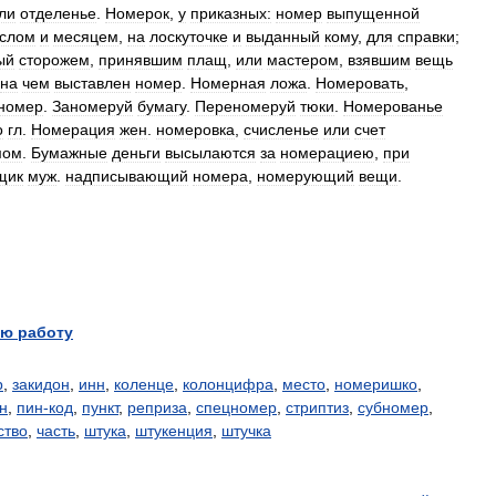
ли
отделенье
.
Номерок
,
у
приказных:
номер
выпущенной
слом
и
месяцем
,
на
лоскуточке
и
выданный
кому
,
для
справки
;
ый
сторожем
,
принявшим
плащ
,
или
мастером
,
взявшим
вещь
на
чем
выставлен
номер
.
Номерная
ложа
.
Номеровать
,
номер
.
Заномеруй
бумагу
.
Переномеруй
тюки
.
Номерованье
о
гл
.
Номерация
жен
.
номеровка
,
счисленье
или
счет
мом
.
Бумажные
деньги
высылаются
за
номерациею
,
при
щик
муж
.
надписывающий
номера
,
номерующий
вещи
.
ю работу
р
,
закидон
,
инн
,
коленце
,
колонцифра
,
место
,
номеришко
,
н
,
пин-код
,
пункт
,
реприза
,
спецномер
,
стриптиз
,
субномер
,
ство
,
часть
,
штука
,
штукенция
,
штучка