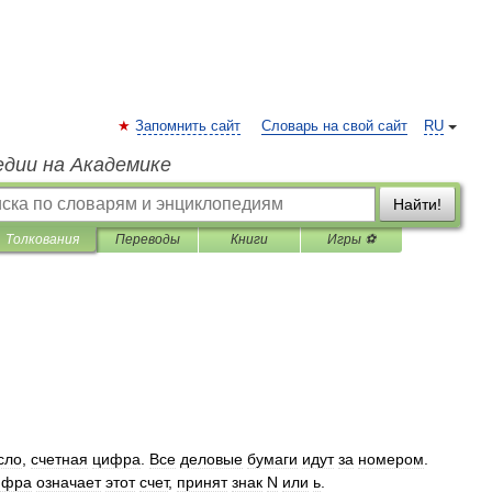
Запомнить сайт
Словарь на свой сайт
RU
едии на Академике
Найти!
Толкования
Переводы
Книги
Игры ⚽
сло
,
счетная
цифра
.
Все
деловые
бумаги
идут
за
номером
.
ифра
означает
этот
счет
,
принят
знак
N
или
ь
.