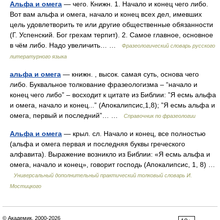
Альфа и омега
— чего. Книжн. 1. Начало и конец чего либо.
Вот вам альфа и омега, начало и конец всех дел, имевших
цель удовлетворить те или другие общественные обязанности
(Г. Успенский. Бог грехам терпит). 2. Самое главное, основное
в чём либо. Надо увеличить… …
Фразеологический словарь русского
литературного языка
альфа и омега
— книжн. , высок. самая суть, основа чего
либо. Буквальное толкование фразеологизма – “начало и
конец чего либо” – восходит к цитате из Библии: ”Я есмь альфа
и омега, начало и конец...” (Апокалипсис,1,8); ”Я есмь альфа и
омега, первый и последний”… …
Справочник по фразеологии
Альфа и омега
— крыл. сл. Начало и конец, все полностью
(альфа и омега первая и последняя буквы греческого
алфавита). Выражение возникло из Библии: «Я есмь альфа и
омега, начало и конец», говорит господь (Апокалипсис, 1, 8) …
Универсальный дополнительный практический толковый словарь И.
Мостицкого
© Академик, 2000-2026