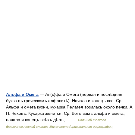
Альфа и Омега
— Ал(ь)фа и Омега (первая и послѣдняя
буква въ греческомъ алфавитѣ). Начало и конецъ все. Ср.
Альфа и омега кухни, кухарка Пелагея возилась около печки. А.
П. Чеховъ. Кухарка женится. Ср. Вотъ вамъ альфа и омега,
начало и конецъ всѣхъ дѣлъ,… …
Большой толково-
фразеологический словарь Михельсона (оригинальная орфография)