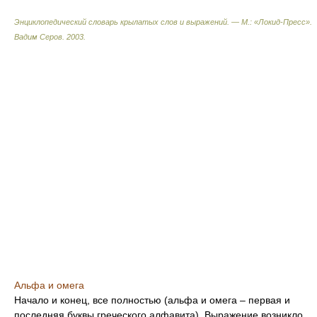
Энциклопедический словарь крылатых слов и выражений. — М.: «Локид-Пресс»
.
Вадим Серов
.
2003
.
Альфа и омега
Начало и конец, все полностью (альфа и омега – первая и
последняя буквы греческого алфавита). Выражение возникло