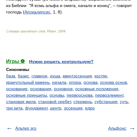
из Библии: "Я есмь альфа и омега, начало и конец", – говорит
господь (
Апокалипсис
, 1, 8).
Словарь крылатых слов
.
Plutex
.
2004
.
.
Игры ⚽
Нужно решить контрольную?
Синонимы
:
база
,
базис
,
главное
,
душа
,
квинтэссенция
,
костяк
,
краеугольный камень
,
начала
,
опора
,
основа
,
основа основ
,
основание
,
основания
,
основное
,
основные положения
,
основные принципы
,
основы
,
первооснова
,
первоэлемент
,
становая жила
,
становой хребет
,
стержень
,
субстанция
,
суть
,
три кита
,
фундамент
,
центр
,
эссенция
,
ядро
Альтер эго
Альфонс