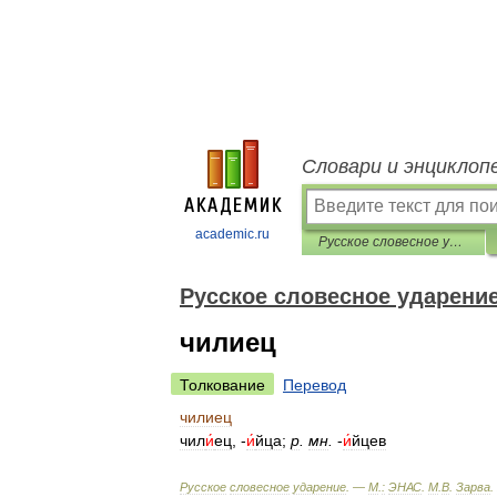
Словари и энциклоп
academic.ru
Русское словесное ударение
Русское словесное ударени
чилиец
Толкование
Перевод
чилиец
чил
и́
ец
, -
и́
йца
;
р
.
мн
.
-
и́
йцев
Русское
словесное
ударение
. —
М
.
:
ЭНАС
.
М
.
В
.
Зарва
.