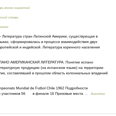
арь многих выражений
ский словарь
ипедия
 Литература стран Латинской Америки, существующая в
зыках, сформировалась в процессе взаимодействия двух
вропейской и индейской. Литература коренного населения
АНО АМЕРИКАНСКАЯ ЛИТЕРАТУРА. Понятие испано
тературную продукцию (на испанском языке) на территории
лик, составлявшей в прошлом область колониальных владений
eonato Mundial de Futbol Chile 1962 Подробности
ло участников 56 в финале 16 Призовые места …
Википедия