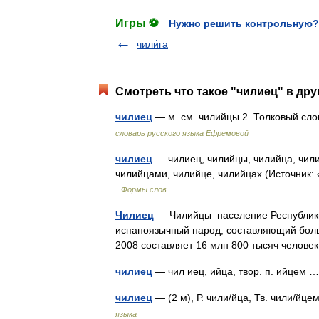
Игры ⚽
Нужно решить контрольную?
чили́га
Смотреть что такое "чилиец" в дру
чилиец
— м. см. чилийцы 2. Толковый сл
словарь русского языка Ефремовой
чилиец
— чилиец, чилийцы, чилийца, чили
чилийцами, чилийце, чилийцах (Источник:
Формы слов
Чилиец
— Чилийцы население Республики 
испаноязычный народ, составляющий бол
2008 составляет 16 млн 800 тысяч челов
чилиец
— чил иец, ийца, твор. п. ийцем
чилиец
— (2 м), Р. чили/йца, Тв. чили/йц
языка