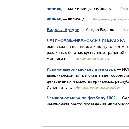
чилиец
— см. чилийцы; ли/йца; м …
Слов
чилиец
— чили/ец/ …
Морфемно-орфографиче
Видаль, Артуро
— Артуро Видаль …
Вик
ЛАТИНОАМЕРИКАНСКАЯ ЛИТЕРАТУРА
—
основном на испанском и португальском я
различных богатых культурных традиций е
Америки в …
Энциклопедия Кольера
Испано-американская литература
— ИСП
американской лит ры охватывает собою ли
центральных и южно американских респуб
Испании… …
Литературная энциклопедия
Чемпионат мира по футболу 1962
— Camp
чемпионата Место проведения Чили Чис