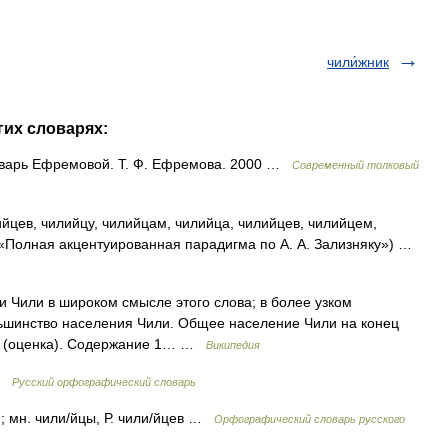
чили́жник
гих словарях:
оварь Ефремовой. Т. Ф. Ефремова. 2000 …
Современный толковый
йцев, чилийцу, чилийцам, чилийца, чилийцев, чилийцем,
 «Полная акцентуированная парадигма по А. А. Зализняку») …
Чили в широком смысле этого слова; в более узком
ьшинство населения Чили. Общее население Чили на конец
ек (оценка). Содержание 1… …
Википедия
 …
Русский орфографический словарь
ем; мн. чили/йцы, Р. чили/йцев …
Орфографический словарь русского