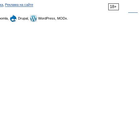
ка
,
Реклама на сайте
18+
omla,
Drupal,
WordPress, MODx.