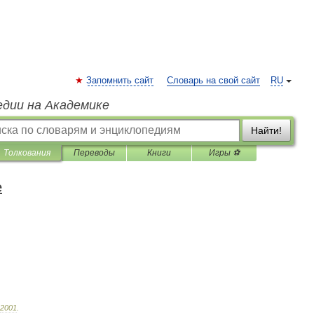
Запомнить сайт
Словарь на свой сайт
RU
едии на Академике
Найти!
Толкования
Переводы
Книги
Игры ⚽
е
2001
.