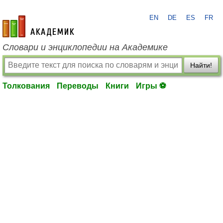
EN
DE
ES
FR
academic.ru
Словари и энциклопедии на Академике
Найти!
Толкования
Переводы
Книги
Игры ⚽