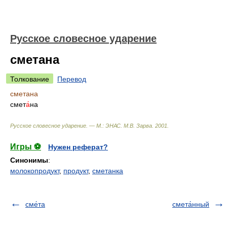
Русское словесное ударение
сметана
Толкование
Перевод
сметана
смет
а́
на
Русское словесное ударение. — М.: ЭНАС
.
М.В. Зарва
.
2001
.
Игры ⚽
Нужен реферат?
Синонимы
:
молокопродукт
,
продукт
,
сметанка
сме́та
смета́нный