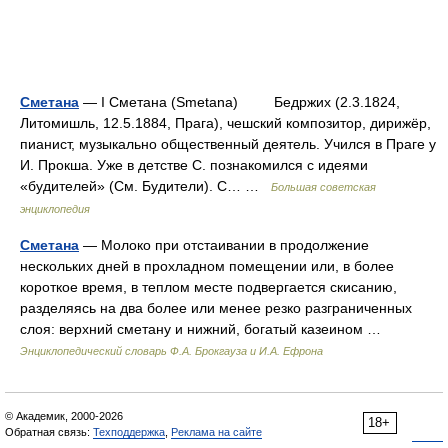
Сметана
— I Сметана (Smetana) Бедржих (2.3.1824,
Литомишль, 12.5.1884, Прага), чешский композитор, дирижёр,
пианист, музыкально общественный деятель. Учился в Праге у
И. Прокша. Уже в детстве С. познакомился с идеями
«будителей» (См. Будители). С… …
Большая советская
энциклопедия
Сметана
— Молоко при отстаивании в продолжение
нескольких дней в прохладном помещении или, в более
короткое время, в теплом месте подвергается скисанию,
разделяясь на два более или менее резко разграниченных
слоя: верхний сметану и нижний, богатый казеином …
Энциклопедический словарь Ф.А. Брокгауза и И.А. Ефрона
© Академик, 2000-2026
18+
Обратная связь:
Техподдержка
,
Реклама на сайте