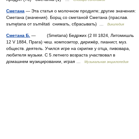
Сметана
— Эта статья о молочном продукте; другие значения:
Сметана (значения). Борщ со сметаной Сметана (праслав.
sъmętana от sъmětati снимать, сбрасывать) …
Википедия
Сметана Б.
— (Smetana) Бедржих (2 III 1824, Литомишль
12 V 1884, Прага) чеш. композитор, дирижёр, пианист, муз.
обществ. деятель. Учился игре на скрипке у отца, пивовара,
любителя музыки. С 5 летнего возраста участвовал в
домашнем музицировании, играя …
Музыкальная энциклопедия