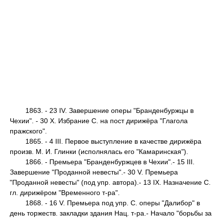
1863. - 23 IV. Завершение оперы "Бранденбуржцы в
Чехии". - 30 X. Избрание С. на пост дирижёра "Глагола
пражского".
1865. - 4 III. Первое выступление в качестве дирижёра
произв. М. И. Глинки (исполнялась его "Камаринская").
1866. - Премьера "Бранденбуржцев в Чехии".- 15 III.
Завершение "Проданной невесты".- 30 V. Премьера
"Проданной невесты" (под упр. автора).- 13 IX. Назначение С.
гл. дирижёром "Временного т-ра".
1868. - 16 V. Премьера под упр. С. оперы "Далибор" в
день торжеств. закладки здания Нац. т-ра.- Начало "борьбы за