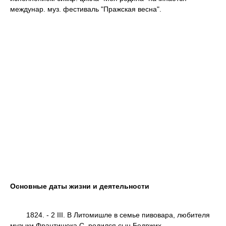
междунар. муз. фестиваль "Пражская весна".
Основные даты жизни и деятельности
1824. - 2 III. В Литомишле в семье пивовара, любителя
музыки Франтишека С. родился сын Бедржих.