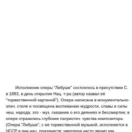
Исполнение оперы "Либуше" состоялось в присутствии С.
в 1883, в день открытия Нац. т-ра (автор назвал её
"торжественной картиной"). Опера написана в монументально-
эпич. стиле и посвящена воспеванию мудрости, славы и силы
чеш. народа, это - муз. сказание о его деяниях и бессмертии; в
опере отразились глубокие патриотич. чувства композитора.
(Опера "Либуше", с её торжественной музыкой, исполняется в
ЧССР в дни нац. празднеств; увертюра часто звучит как