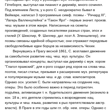
Гётеборге, выступал как пианист и дирижёр, много сочинял.
Под влиянием Листа, у к-рого С. неоднократно бывал в
Веймаре, написал 3 программные симф. поэмы - "Ричард III",
"Лагерь Валленштейна" и "Гакон Ярл" - первые значит. произв.
чеш. музыки в этом жанре. Написанные на сюжеты
произведений, созданных писателями разных стран, эпох и
стилей (У. Шекспир, Ф. Шиллер, дат. поэт А. Эленшлегер), эти
поэмы связаны идейной общностью; они отражают передовые
свободолюбивые идеи борцов за независимость Чехии.
Вернувшись в Прагу весной 1861, С. возглавил движение
за самобытное развитие нац. чеш. муз. культуры. Он
организовывал концерты, выступал как дирижёр с муж. хором
"Глагол пражский", для к-рого создал ряд хоров на слова чеш.
поэтов, писал статьи, призывая к расширению муз. репертуара
и популяризации музыки чеш. и др. слав. композиторов.
Однако осн. усилия С. были направлены на создание нац.
оперы. Это было особенно важно в период патриотич.
подъёма, активизации т. н. будительского движения (возникло в
кон. 18 в.; его деятели стремились к возрождению нац.
культуры и чеш. языка, развитию к-рых препятствовали австр.
власти). В Праге в эти годы шли гл. обр. нем. оперы. Однако с