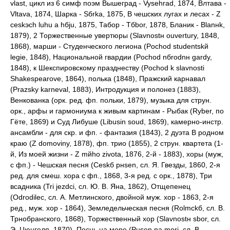
vlast, цикл из 6 симф поэм Вышеград - Vysehrad, 1874, Влтава -
Vltava, 1874, Шарка - Sбrka, 1875, В чешских лугах и лесах - Z
ceskэch luhu a hбju, 1875, Табор - Tбbor, 1878, Бланик - Blanнk,
1879), 2 Торжественные увертюры (Slavnostн ouvertury, 1848,
1868), марши - Студенческого легиона (Pochod studentskй
legie, 1848), Национальной гвардии (Pochod nбrodnн gardy,
1848), к Шекспировскому празднеству (Pochod k slavnosti
Shakespearove, 1864), полька (1848), Пражский карнавал
(Prazsky karneval, 1883), Интродукция и полонез (1883),
Венкованка (орк. ред. фп. польки, 1879), музыка для струн.
орк., арфы и гармониума к живым картинам - Рыбак (Ryber, по
Гёте, 1869) и Суд Либуше (Libusin soud, 1869), камерно-инстр.
ансамбли - для скр. и фп. - фантазия (1843), 2 дуэта В родном
краю (Z domovinу, 1878), фп. трио (1855), 2 струн. квартета (1-
й, Из моей жизни - Z mйho zivota, 1876, 2-й - 1883), хоры (муж,
с фп.) - Чешская песня (Ceskб pнsen, сл. Я. Гвезды, 1860, 2-я
ред. для смеш. хора с фп., 1868, 3-я ред. с орк., 1878), Три
всадника (Tri jezdci, сл. Ю. В. Яна, 1862), Отщепенец
(Odrodilec, сл. А. Метлинского, двойной муж. хор - 1863, 2-я
ред., муж. хор - 1864), Земледельческая песня (Rolmckб, сл. В.
Трнобранского, 1868), Торжественный хор (Slavnostн sbor, сл.
Э. Цюнгеля, 1870), Песнь на море (Pнsen na mori, сл. В.