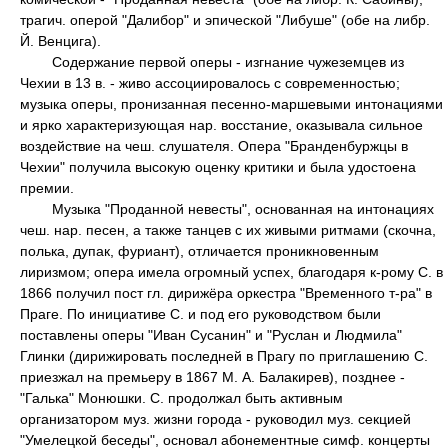
трагич. оперой "Далибор" и эпической "Либуше" (обе на либр.
Й. Венцига).
Содержание первой оперы - изгнание чужеземцев из
Чехии в 13 в. - живо ассоциировалось с современностью;
музыка оперы, пронизанная песенно-маршевыми интонациями
и ярко характеризующая нар. восстание, оказывала сильное
воздействие на чеш. слушателя. Опера "Бранденбуржцы в
Чехии" получила высокую оценку критики и была удостоена
премии.
Музыка "Проданной невесты", основанная на интонациях
чеш. нар. песен, а также танцев с их живыми ритмами (скочна,
полька, дупак, фуриант), отличается проникновенным
лиризмом; опера имела огромный успех, благодаря к-рому С. в
1866 получил пост гл. дирижёра оркестра "Временного т-ра" в
Праге. По инициативе С. и под его руководством были
поставлены оперы "Иван Сусанин" и "Руслан и Людмила"
Глинки (дирижировать последней в Прагу по приглашению С.
приезжал на премьеру в 1867 М. А. Балакирев), позднее -
"Галька" Монюшки. С. продолжал быть активным
организатором муз. жизни города - руководил муз. секцией
"Умелецкой беседы", основал абонементные симф. концерты