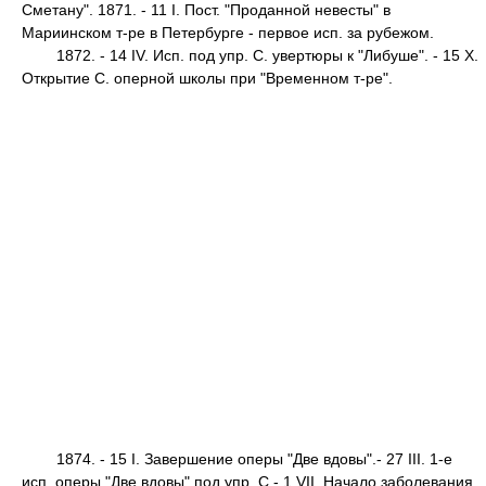
Сметану". 1871. - 11 I. Пост. "Проданной невесты" в
Мариинском т-ре в Петербурге - первое исп. за рубежом.
1872. - 14 IV. Исп. под yпp. С. увертюры к "Либуше". - 15 X.
Открытие С. оперной школы при "Временном т-ре".
1874. - 15 I. Завершение оперы "Две вдовы".- 27 III. 1-е
исп. оперы "Две вдовы" под упр. С.- 1 VII. Начало заболевания