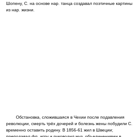
Шопену, С. на основе нар. танца создавал поэтичные картины
из нар. жизни.
Обстановка, сложившаяся в Чехии после подавления
революции, смерть трёх дочерей и болезнь жены побудили С.
временно оставить родину. В 1856-61 жил в Швеции;
преподавал фп. игру и руководил муз. объединениями в