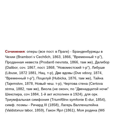
Сочинения
: оперы (все пост. в Праге) - Бранденбуржцы в
Чехии (Brambori v Cechбch, 1863, 1866, "Временный т-р"),
Проданная невеста (Prodanб nevлsta, 1866, там же), Далибор
(Dalibor, соч. 1867, пост. 1868, "Новоместский т-р"), Либуше
(Libuse, 1872 1881, Нац. т-р), Две вдовы (Dve vdovy, 1874,
"Временный т-р"), Поцелуй (Hubicka, 1876, там же), Тайна
(Tajemstvн, 1878, Новый чеш. т-р), Чертова стена (Certova
stлna, 1882, там же), Виола (не оконч, по "Двенадцатой ночи"
Шекспира, соч 1884, 1-й акт исполнен в 1924), для орк.
Триумфальная симфония (Triumfбlnн symfonie E-dur, 1854),
симф. поэмы - Ричард III (1858), Лагерь Валленштейна
(Valdstэnuv tвbor, 1859), Гакон Ярл (1861), Моя родина (Mб