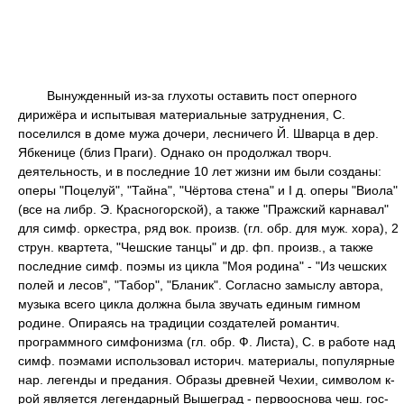
Вынужденный из-за глухоты оставить пост оперного
дирижёра и испытывая материальные затруднения, С.
поселился в доме мужа дочери, лесничего Й. Шварца в дер.
Ябкенице (близ Праги). Однако он продолжал творч.
деятельность, и в последние 10 лет жизни им были созданы:
оперы "Поцелуй", "Тайна", "Чёртова стена" и I д. оперы "Виола"
(все на либр. Э. Красногорской), а также "Пражский карнавал"
для симф. оркестра, ряд вок. произв. (гл. обр. для муж. хора), 2
струн. квартета, "Чешские танцы" и др. фп. произв., а также
последние симф. поэмы из цикла "Моя родина" - "Из чешских
полей и лесов", "Табор", "Бланик". Согласно замыслу автора,
музыка всего цикла должна была звучать единым гимном
родине. Опираясь на традиции создателей романтич.
программного симфонизма (гл. обр. Ф. Листа), С. в работе над
симф. поэмами использовал историч. материалы, популярные
нар. легенды и предания. Образы древней Чехии, символом к-
рой является легендарный Вышеград - первооснова чеш. гос-