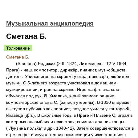
Музыкальная энциклопедия
Сметана Б.
Толкование
Сметана Б.
(Smetana) Бедржих (2 III 1824, Литомишль - 12 V 1884,
Прага) - чеш. композитор, дирижёр, пианист, муз.-обществ.
деятель. Учился игре на скрипке у отца, пивовара, любителя
музыки. С 5-летнего возраста участвовал в домашнем
музицировании, играя на скрипке. Игре на фп. вначале
обучался под рук. Я. Хмелика, к-рый записал ранние
композиторские опыты С. (записи утеряны). В 1830 впервые
выступил публично как пианист; позднее учился у кантора Ф.
Икавеца (фп.). В школьные годы в Праге и Пльзене С. играл в
камерных ансамблях и оркестрах, сочинял для них танцы
("Луизина полька" и др., 1840-42). Затем совершенствовался в
игре на фп. и изучал теорию композиции у известного чеш.