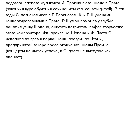
педагога, слепого музыканта Й. Прокша в его школе в Праге
(закончил курс обучения сочинением фп. сонаты g-moll). В эти
годы С. познакомился с Г. Берлиозом, К. и Р. Шуманами,
концертировавшими в Праге. Р. Шуман помог ему глубже
понять музыку Шопена, ощутить патриотич. пафос творчества
этого композитора. Фп. произв. Ф. Шопена и Ф. Листа С.
исполнял во время первой конц. поездки по Чехии,
предпринятой вскоре после окончания школы Прокша
(концерты не имели успеха, и С. долго не выступал как
пианист).