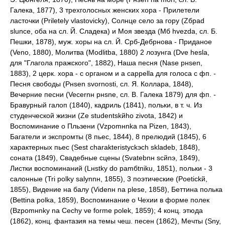
Галека, 1877), 3 трехголосных женских хора - Прилетели
ласточки (Priletely vlastovicky), Солнце село за гору (Zбpad
slunce, оба на сл. Й. Сладека) и Моя звезда (Mб hvezda, сл. Б.
Пешки, 1878), муж. хоры на сл. Й. Срб-Дебрнова - Приданое
(Veno, 1880), Молитва (Modlitba, 1880) 2 лозунга (Dve hesla,
для "Глагола пражского", 1882), Наша песня (Nase pнsen,
1883), 2 церк. хора - с органом и a cappella для голоса с фп. -
Песня свободы (Pнsen svornosti, cл. Я. Коллара, 1848),
Вечерние песни (Vecernн pнsne, сл. В. Галека 1879) для фп. -
Бравурный галоп (1840), кадриль (1841), польки, в т. ч. Из
студенческой жизни (Ze studentskйho zivota, 1842) и
Воспоминание о Пльзени (Vzpomнnka na Pizen, 1843),
Багатели и экспромты (8 пьес, 1844), 8 прелюдий (1845), 6
характерных пьес (Sest charakteristyckэch skladeb, 1848),
соната (1849), Свадебные сцены (Svatebnн scйnэ, 1849),
Листки воспоминаний (Lнstky do pamбtniku, 1851), польки - 3
салонные (Tri polky salуnnн, 1855), 3 поэтические (Poetickй,
1855), Видение на балу (Videnн na plese, 1858), Беттина полька
(Bettina polka, 1859), Воспоминание о Чехии в форме полек
(Bzpomнnky na Cechy ve forme polek, 1859); 4 конц. этюда
(1862), конц. фантазия на темы чеш. песен (1862), Мечты (Sny,