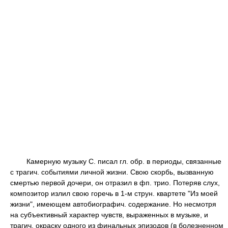
Камерную музыку С. писал гл. обр. в периоды, связанные
с трагич. событиями личной жизни. Свою скорбь, вызванную
смертью первой дочери, он отразил в фп. трио. Потеряв слух,
композитор излил свою горечь в 1-м струн. квартете "Из моей
жизни", имеющем автобиографич. содержание. Но несмотря
на субъективный характер чувств, выраженных в музыке, и
трагич. окраску одного из финальных эпизодов (в болезненном