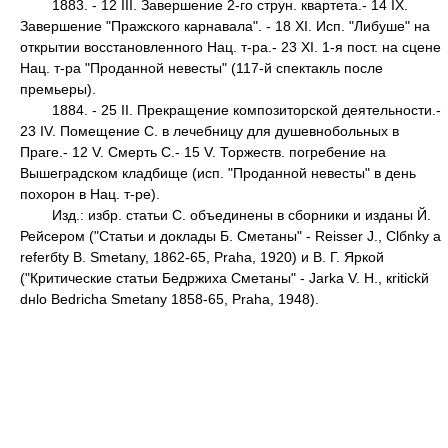
1883. - 12 III. Завершение 2-го струн. квартета.- 14 IX.
Завершение "Пражского карнавала". - 18 XI. Исп. "Либуше" на
открытии восстановленного Нац. т-ра.- 23 XI. 1-я пост. на сцене
Нац. т-ра "Проданной невесты" (117-й спектакль после
премьеры).
1884. - 25 II. Прекращение композиторской деятельности.-
23 IV. Помещение С. в лечебницу для душевнобольных в
Праге.- 12 V. Смерть С.- 15 V. Торжеств. погребение на
Вышеградском кладбище (исп. "Проданной невесты" в день
похорон в Нац. т-ре).
Изд.: избр. статьи С. объединены в сборники и изданы Й.
Рейсером ("Статьи и доклады Б. Сметаны" - Reisser J., Clбnky a
referбty B. Smetany, 1862-65, Praha, 1920) и В. Г. Яркой
("Критические статьи Бедржиха Сметаны" - Jarka V. H., кritickй
dнlo Bedricha Smetany 1858-65, Praha, 1948).