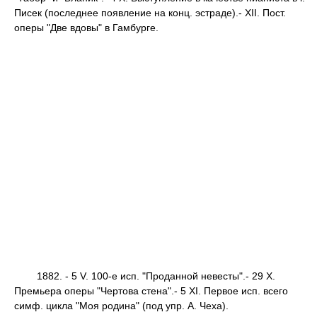
Писек (последнее появление на конц. эстраде).- XII. Пост.
оперы "Две вдовы" в Гамбурге.
1882. - 5 V. 100-е исп. "Проданной невесты".- 29 X.
Премьера оперы "Чертова стена".- 5 XI. Первое исп. всего
симф. цикла "Моя родина" (под упр. А. Чеха).