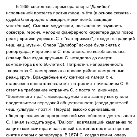
В 1868 состоялась премьера оперы "Далибор",
исполненной протеста против феод. гнёта (в основе сюжета -
судьба благородного рыцаря, к-рый погиб, защищая
угнетённых). Смелые модуляции, насыщенная звучность
оркестра, героич. мелодии фанфарного характера дали повод
реакц. критике упрекать С. в "вагнеризмах", отходе от традиций
чеш. нац. музыки. Опера "Далибор" вскоре была снята с
репертуара, и при жизни С. постановка не возобновлялась
(клавир был издан друзьями С. незадолго до смерти
композитора к его 60-летию). Патриотич. направленность
творчества С. настораживала проавстрийски настроенные
реакц. круги. Враждебные ему критики из лагеря т. н.
старочехов препятствовали мн. патриотич. начинаниям С. В
ответ на требование устранить С. с поста гл. дирижёра
"Временного т-ра" с меморандумом в его защиту выступили
представители передовой общественности (среди деятелей
чеш. культуры - поэт Я. Неруда), высоко оценивавшие
общенар. значение прогрессивной муз.-обществ. деятельности
С. Начал выходить журн. "Dalibor", возглавивший кампанию по
защите композитора и названный так в знак протеста против
снятия оперы с репертуара. В 1874 С. создал комич. оперу