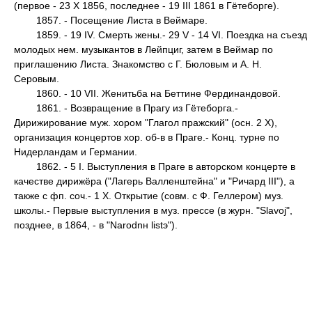
(первое - 23 X 1856, последнее - 19 III 1861 в Гётеборге).
1857. - Посещение Листа в Веймаре.
1859. - 19 IV. Смерть жены.- 29 V - 14 VI. Поездка на съезд
молодых нем. музыкантов в Лейпциг, затем в Веймар по
приглашению Листа. Знакомство с Г. Бюловым и А. Н.
Серовым.
1860. - 10 VII. Женитьба на Беттине Фердинандовой.
1861. - Возвращение в Прагу из Гётеборга.-
Дирижирование муж. хором "Глагол пражский" (осн. 2 X),
организация концертов хор. об-в в Праге.- Конц. турне по
Нидерландам и Германии.
1862. - 5 I. Выступления в Праге в авторском концерте в
качестве дирижёра ("Лагерь Валленштейна" и "Ричард III"), а
также с фп. соч.- 1 X. Открытие (совм. с Ф. Геллером) муз.
школы.- Первые выступления в муз. прессе (в журн. "Slavoj",
позднее, в 1864, - в "Narodnн listэ").