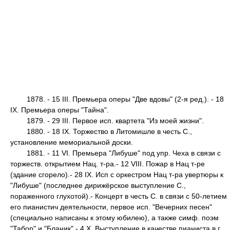
1878. - 15 III. Премьера оперы "Две вдовы" (2-я ред.). - 18
IX. Премьера оперы "Тайна".
1879. - 29 III. Первое исп. квартета "Из моей жизни".
1880. - 18 IX. Торжество в Литомишле в честь С.,
установление мемориальной доски.
1881. - 11 VI. Премьера "Либуше" под упр. Чеха в связи с
торжеств. открытием Нац. т-ра.- 12 VIII. Пожар в Нац т-ре
(здание сгорело).- 28 IX. Исп с оркестром Нац т-ра увертюры к
"Либуше" (последнее дирижёрское выступление С.,
пораженного глухотой).- Концерт в честь С. в связи с 50-летием
его пианистич деятельности, первое исп. "Вечерних песен"
(специально написаны к этому юбилею), а также симф. поэм
"Табор" и "Бланик".- 4 X. Выступление в качестве пианиста в г.