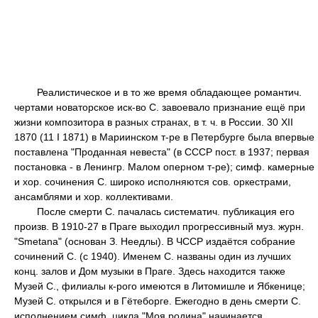
Реалистическое и в то же время обладающее романтич.
чертами новаторское иск-во С. завоевало признание ещё при
жизни композитора в разных странах, в т. ч. в России. 30 XII
1870 (11 I 1871) в Мариинском т-ре в Петербурге была впервые
поставлена "Проданная невеста" (в СССР пост. в 1937; первая
постановка - в Ленингр. Малом оперном т-ре); симф. камерные
и хор. сочинения С. широко исполняются сов. оркестрами,
ансамблями и хор. коллективами.
После смерти С. пачалась систематич. публикация его
произв. В 1910-27 в Праге выходил прогрессивный муз. журн.
"Smetana" (основан З. Неедлы). В ЧССР издаётся собрание
сочинений С. (с 1940). Именем С. названы один из лучших
конц. залов и Дом музыки в Праге. Здесь находится также
Музей С., филиалы к-рого имеются в Литомишле и Ябкенице;
Музей С. открылся и в Гётеборге. Ежегодно в день смерти С.
исполнением симф. цикла "Моя родина" начинается