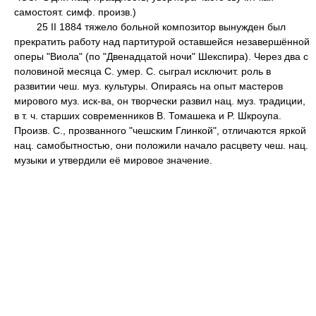
самостоят. симф. произв.)
25 II 1884 тяжело больной композитор вынужден был
прекратить работу над партитурой оставшейся незавершённой
оперы "Виола" (по "Двенадцатой ночи" Шекспира). Через два с
половиной месяца С. умер. С. сыграл исключит. роль в
развитии чеш. муз. культуры. Опираясь на опыт мастеров
мирового муз. иск-ва, он творчески развил нац. муз. традиции,
в т. ч. старших современников В. Томашека и P. Шкроупа.
Произв. С., прозванного "чешским Глинкой", отличаются яркой
нац. самобытностью, они положили начало расцвету чеш. нац.
музыки и утвердили её мировое значение.