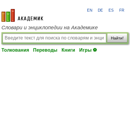
EN
DE
ES
FR
academic.ru
Словари и энциклопедии на Академике
Найти!
Толкования
Переводы
Книги
Игры ⚽