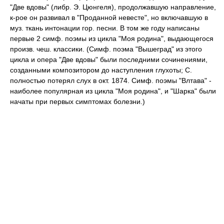
"Две вдовы" (либр. Э. Цюнгеля), продолжавшую направление,
к-рое он развивал в "Проданной невесте", но включавшую в
муз. ткань интонации гор. песни. В том же году написаны
первые 2 симф. поэмы из цикла "Моя родина", выдающегося
произв. чеш. классики. (Симф. поэма "Вышеград" из этого
цикла и опера "Две вдовы" были последними сочинениями,
созданными композитором до наступления глухоты; С.
полностью потерял слух в окт. 1874. Симф. поэмы "Влтава" -
наиболее популярная из цикла "Моя родина", и "Шарка" были
начаты при первых симптомах болезни.)