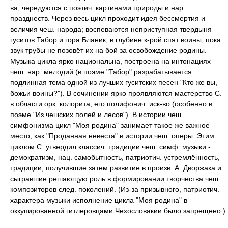
ва, чередуются с поэтич. картинами природы и нар.
празднеств. Через весь цикл проходит идея бессмертия и
величия чеш. народа; воспеваются неприступная твердыня
гуситов Табор и гора Бланик, в глубине к-рой спят воины, пока
звук трубы не позовёт их на бой за освобождение родины.
Музыка цикла ярко национальна, построена на интонациях
чеш. нар. мелодий (в поэме "Табор" разрабатывается
подлинная тема одной из лучших гуситских песен "Кто же вы,
божьи воины?"). В сочинении ярко проявляются мастерство С.
в области орк. колорита, его полифонич. иск-во (особенно в
поэме "Из чешских полей и лесов"). В истории чеш.
симфонизма цикл "Моя родина" занимает такое же важное
место, как "Проданная невеста" в истории чеш. оперы. Этим
циклом С. утвердил классич. традиции чеш. симф. музыки -
демократизм, нац. самобытность, патриотич. устремлённость,
традиции, получившие затем развитие в произв. А. Дворжака и
сыгравшие решающую роль в формировании творчества чеш.
композиторов след. поколений. (Из-за призывного, патриотич.
характера музыки исполнение цикла "Моя родина" в
оккупированной гитлеровцами Чехословакии было запрещено.)