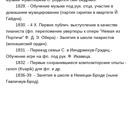
1828. - Обучение музыке под рук. отца, участие в
домашнем музицировании (партия скрипки в квартете Й.
Гайдна).
1830. - 4 X. Первое публич. выступление в качестве
пианиста (фп. переложение увертюры к опере "Немая из
Портичи" Ф. Д. Э. Обера).- Занятия в школе пиаристов
(монашеский орден).
1831. - Переезд семьи С. в Ииндржихув-Градец.-
Обучение игре на фп. под рук. Ф. Икавеца.
1832. - Первые сохранившиеся композиторские опыты -
галоп (Kvapik) для фп. и др.
1836-39. - Занятия в школе в Немецки-Броде (ныне
Гавличкув-Брод).