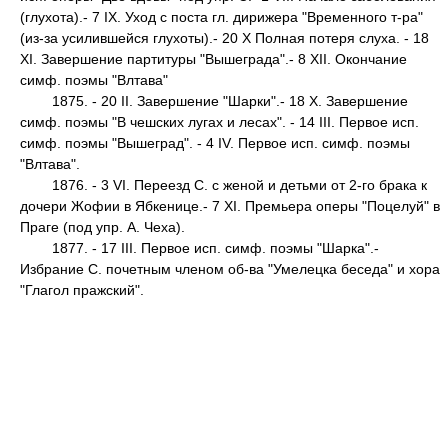
(глухота).- 7 IX. Уход с поста гл. дирижера "Временного т-ра"
(из-за усилившейся глухоты).- 20 X Полная потеря слуха. - 18
XI. Завершение партитуры "Вышеграда".- 8 XII. Окончание
симф. поэмы "Влтава"
1875. - 20 II. Завершение "Шарки".- 18 X. Завершение
симф. поэмы "В чешских лугах и лесах". - 14 III. Первое исп.
симф. поэмы "Вышеград". - 4 IV. Первое исп. симф. поэмы
"Влтава".
1876. - 3 VI. Переезд С. с женой и детьми от 2-го брака к
дочери Жофии в Ябкенице.- 7 XI. Премьера оперы "Поцелуй" в
Праге (под упр. А. Чеха).
1877. - 17 III. Первое исп. симф. поэмы "Шаркa".-
Избрание С. почетным членом об-ва "Умелецка беседа" и хора
"Глагол пражский".