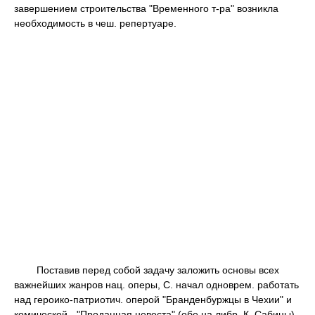
завершением строительства "Временного т-ра" возникла
необходимость в чеш. репертуаре.
Поставив перед собой задачу заложить основы всех
важнейших жанров нац. оперы, С. начал одноврем. работать
над героико-патриотич. оперой "Бранденбуржцы в Чехии" и
комической - "Проданная невеста" (обе на либр. К. Сабины),