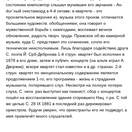
состоянии композитор слышал мучившее его звучание - Аs-
dur`ный секстаккорд в 4-й октаве; в квартете - это
пронзительное верхнее е), музыка этого произв. отличается
большими художеств. обобщениями; она говорит о
мужественной борьбе с невзгодами, воспевает вечное
обновление, радость творч. труда. Пражское об-во камерной
музыки, куда С. представил это сочинение, сочло его
технически неисполнимым. Лишь благодаря содействию друга
С. поэта Й. Срб-Дебрнова 1-й струн. квартет был исполнен в
1878 в его доме, затем в публич. концерте (на альте играл А.
Дворжак); вскоре квартет стал известен и в др. странах. 2-й
струн. квартет по эмоциональному содержанию является
продолжением 1-го; его программа - жизнь и страдания
музыканта, потерявшего слух. Несмотря на полную потерю
слуха, С. неск. раз выступил как пианист; сбор с концертов
пошёл на восстановление здания сгоревшего Нац. т-ра. С той
же целью С. 28 IX 1881 в последний раз дирижировал
оркестром, будучи уверен, что оркестранты его не подведут, а
имя привлечёт много слушателей.