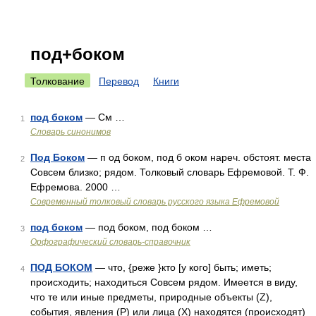
под+боком
Толкование
Перевод
Книги
под боком
— См …
1
Словарь синонимов
Под Боком
— п од боком, под б оком нареч. обстоят. места
2
Совсем близко; рядом. Толковый словарь Ефремовой. Т. Ф.
Ефремова. 2000 …
Современный толковый словарь русского языка Ефремовой
под боком
— под боком, под боком …
3
Орфографический словарь-справочник
ПОД БОКОМ
— что, {реже }кто [у кого] быть; иметь;
4
происходить; находиться Совсем рядом. Имеется в виду,
что те или иные предметы, природные объекты (Z),
события, явления (Р) или лица (Х) находятся (происходят)