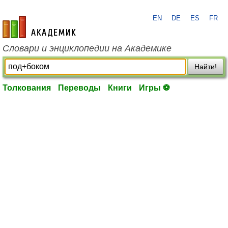
EN
DE
ES
FR
academic.ru
Словари и энциклопедии на Академике
Найти!
Толкования
Переводы
Книги
Игры ⚽