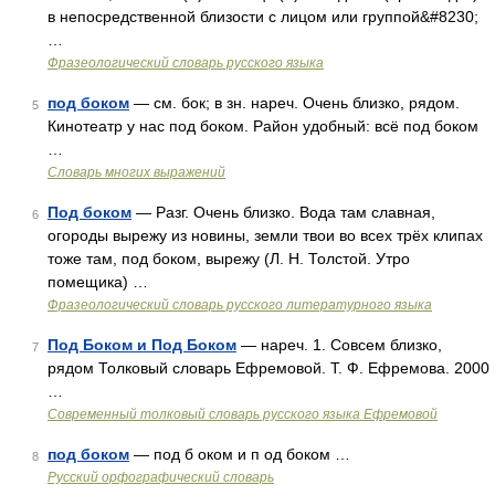
в непосредственной близости с лицом или группой&#8230;
…
Фразеологический словарь русского языка
под боком
— см. бок; в зн. нареч. Очень близко, рядом.
5
Кинотеатр у нас под боком. Район удобный: всё под боком
…
Словарь многих выражений
Под боком
— Разг. Очень близко. Вода там славная,
6
огороды вырежу из новины, земли твои во всех трёх клипах
тоже там, под боком, вырежу (Л. Н. Толстой. Утро
помещика) …
Фразеологический словарь русского литературного языка
Под Боком и Под Боком
— нареч. 1. Совсем близко,
7
рядом Толковый словарь Ефремовой. Т. Ф. Ефремова. 2000
…
Современный толковый словарь русского языка Ефремовой
под боком
— под б оком и п од боком …
8
Русский орфографический словарь