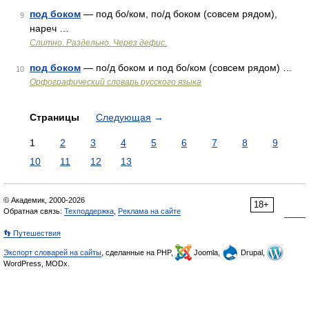
под боком
— под бо/ком, по/д боком (совсем рядом),
9
нареч …
Слитно. Раздельно. Через дефис.
под боком
— по/д боком и под бо/ком (совсем рядом) …
10
Орфографический словарь русского языка
Страницы
Следующая
→
1
2
3
4
5
6
7
8
9
10
11
12
13
© Академик, 2000-2026
18+
Обратная связь:
Техподдержка
,
Реклама на сайте
👣 Путешествия
Экспорт словарей на сайты
, сделанные на PHP,
Joomla,
Drupal,
WordPress, MODx.