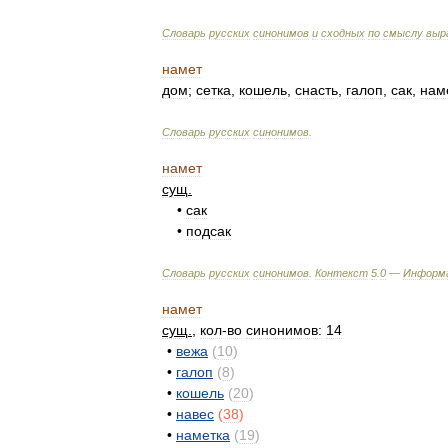
Словарь
русских
синонимов
и
сходных
по
смыслу
выр
намет
дом
;
сетка
,
кошель
,
снасть
,
галоп
,
сак
,
нам
Словарь
русских
синонимов
.
намет
сущ
.
•
сак
•
подсак
Словарь
русских
синонимов
.
Контекст
5
.
0
—
Информ
намет
сущ
.
,
кол
-
во
синонимов:
14
•
вежа
(
10
)
•
галоп
(
8
)
•
кошель
(
20
)
•
навес
(
38
)
•
наметка
(
19
)