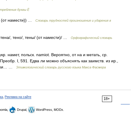
требления буквы Ё
 (от намести)) …
Словарь трудностей произношения и ударения в
тена/, тено/, тены/ (от намести)/ …
Орфографический словарь
кр. намет, польск. namiot. Вероятно, от на и метать, ср.
. Преобр. I, 591. Едва ли можно объяснять как заимств. из ир.,
преки… …
Этимологический словарь русского языка Макса Фасмера
ка
,
Реклама на сайте
18+
omla,
Drupal,
WordPress, MODx.