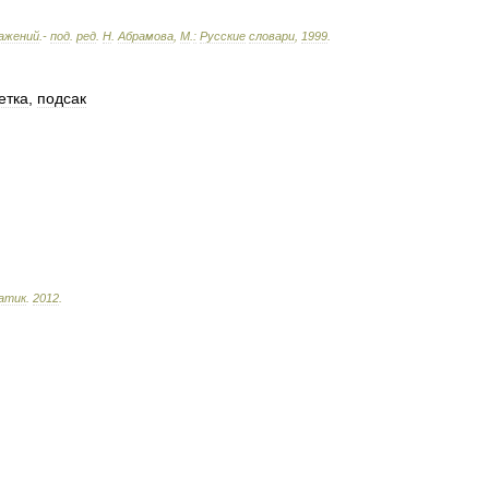
ажений
.-
под
.
ред
.
Н
.
Абрамова
,
М
.
:
Русские
словари
,
1999
.
етка
,
подсак
атик
.
2012
.