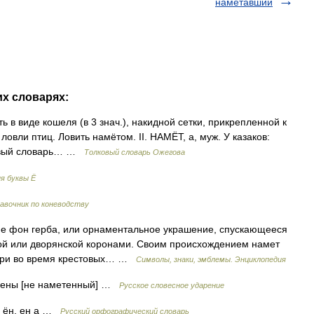
наметавший
их словарях:
 в виде кошеля (в 3 знач.), накидной сетки, прикрепленной к
ловли птиц. Ловить намётом. II. НАМЁТ, а, муж. У казаков:
ковый словарь… …
Толковый словарь Ожегова
я буквы Ё
авочник по коневодству
 фон герба, или орнаментальное украшение, спускающееся
кой или дворянской коронами. Своим происхождением намет
цари во время крестовых… …
Символы, знаки, эмблемы. Энциклопедия
, ены [не наметенный] …
Русское словесное ударение
а ён, ен а …
Русский орфографический словарь