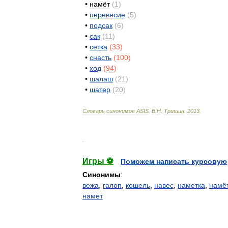
•
намёт
(
1
)
•
перевесие
(
5
)
•
подсак
(
6
)
•
сак
(
11
)
•
сетка
(
33
)
•
снасть
(
100
)
•
ход
(
94
)
•
шалаш
(
21
)
•
шатер
(
20
)
Словарь
синонимов
ASIS
.
В
.
Н
.
Тришин
.
2013
.
.
Игры ⚽
Поможем написать курсовую
Синонимы
:
вежа
,
галоп
,
кошель
,
навес
,
наметка
,
намё
намет