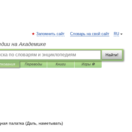
Запомнить сайт
Словарь на свой сайт
RU
едии на Академике
Найти!
лкования
Переводы
Книги
Игры ⚽
дная
палатка
(
Даль
,
наметывать
)