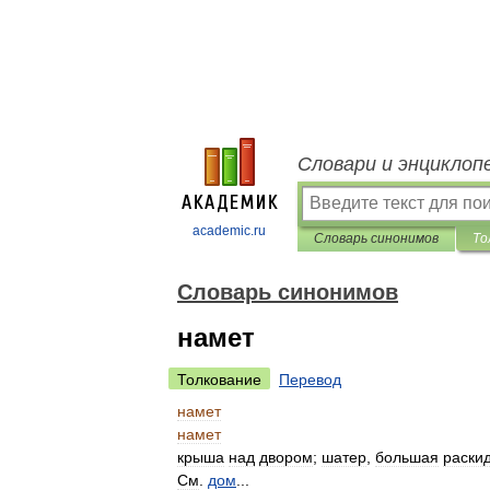
Словари и энциклоп
academic.ru
Словарь синонимов
То
Словарь синонимов
намет
Толкование
Перевод
намет
намет
крыша
над
двором
;
шатер
,
большая
раски
См
.
дом
...