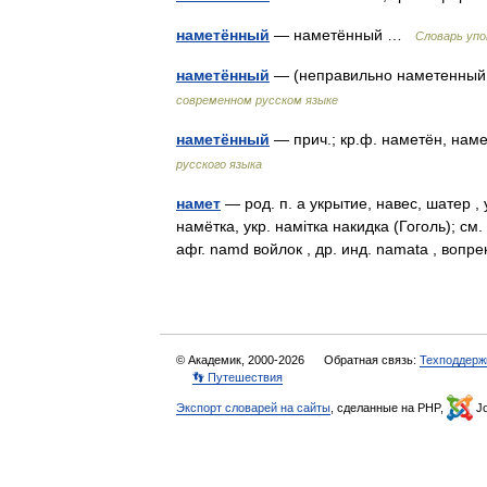
наметённый
— наметённый …
Словарь упо
наметённый
— (неправильно наметенный
современном русском языке
наметённый
— прич.; кр.ф. наметён, наме
русского языка
намет
— род. п. а укрытие, навес, шатер , у
намётка, укр. намiтка накидка (Гоголь); см
афг. namd войлок , др. инд. nаmаtа , во
© Академик, 2000-2026
Обратная связь:
Техподдерж
👣 Путешествия
Экспорт словарей на сайты
, сделанные на PHP,
Jo