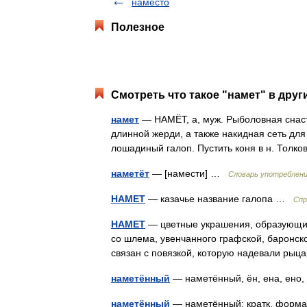
наместо
Полезное
Смотреть что такое "намет" в друг
намет
— НАМЁТ, а, муж. Рыболовная снасть
длинной жерди, а также накидная сеть для 
лошадиный галоп. Пустить коня в н. Тол
наметёт
— [намести] …
Словарь употреблени
НАМЕТ
— казачье название галопа …
Спр
НАМЕТ
— цветные украшения, образующие
со шлема, увенчанного графской, баронс
связан с повязкой, которую надевали ры
наметённый
— наметённый, ён, ена, ено
наметённый
— наметённый; кратк. форм