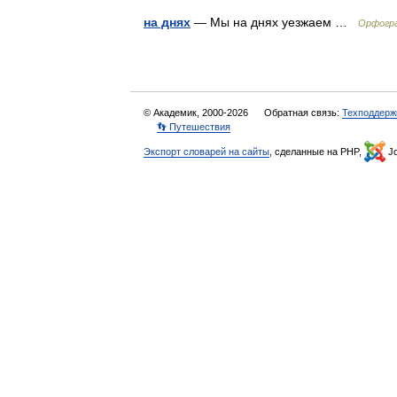
на днях
— Мы на днях уезжаем …
Орфогра
© Академик, 2000-2026
Обратная связь:
Техподдерж
👣 Путешествия
Экспорт словарей на сайты
, сделанные на PHP,
Jo