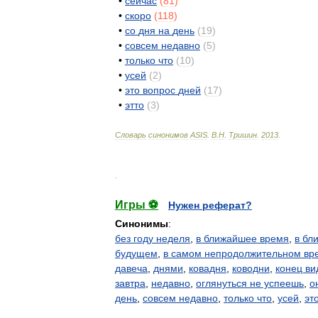
•
сейчас
(
81
)
•
скоро
(
118
)
•
со
дня
на
день
(
19
)
•
совсем
недавно
(
5
)
•
только
что
(
10
)
•
усей
(
2
)
•
это
вопрос
дней
(
17
)
•
этто
(
3
)
Словарь
синонимов
ASIS
.
В
.
Н
.
Тришин
.
2013
.
.
Игры ⚽
Нужен реферат?
Синонимы
:
без году неделя
,
в ближайшее время
,
в бл
будущем
,
в самом непродолжительном вр
давеча
,
днями
,
ковадня
,
ководни
,
конец ви
завтра
,
недавно
,
оглянуться не успеешь
,
о
день
,
совсем недавно
,
только что
,
усей
,
эт