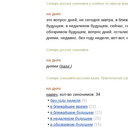
Словарь
русских
синонимов
и
сходных
по
смыслу
выр
на
днях
это
вопрос
дней
,
не
сегодня
завтра
,
в
бли
будущем
,
в
недалеком
будущем
,
сейчас
,
с
обозримом
будущем
,
вопрос
дней
,
остали
днями
,
недавно
,
без
году
неделя
,
вот
-
вот
,
Словарь
русских
синонимов
.
на
днях
днями
(
разг
.
)
Словарь
синонимов
русского
языка
.
Практический
сп
на
днях
нареч
,
кол
-
во
синонимов:
34
•
без
году
неделя
(
6
)
•
в
ближайшее
время
(
22
)
•
в
ближайшем
будущем
(
21
)
•
в
недалеком
будущем
(
25
)
•
в
обозримом
будущем
(
15
)