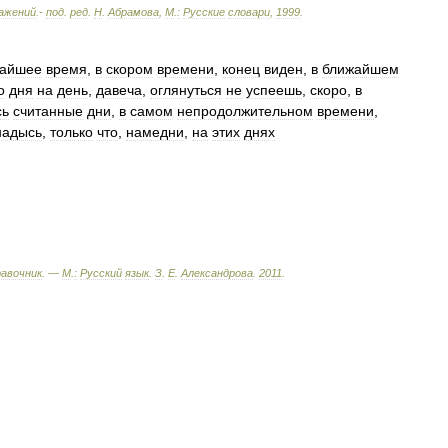
ажений
.-
под
.
ред
.
Н
.
Абрамова
,
М
.
:
Русские
словари
,
1999
.
жайшее
время
,
в
скором
времени
,
конец
виден
,
в
ближайшем
о
дня
на
день
,
давеча
,
оглянуться
не
успеешь
,
скоро
,
в
сь
считанные
дни
,
в
самом
непродолжительном
времени
,
надысь
,
только
что
,
намедни
,
на
этих
днях
равочник
. —
М
.
:
Русский
язык
.
З
.
Е
.
Александрова
.
2011
.