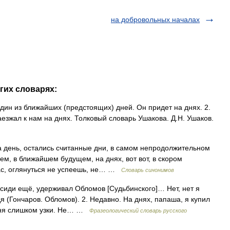
на добровольных началах
угих словарях:
 один из ближайших (предстоящих) дней. Он придет на днях. 2.
аезжал к нам на днях. Толковый словарь Ушакова. Д.Н. Ушаков.
а день, остались считанные дни, в самом непродолжительном
м, в ближайшем будущем, на днях, вот вот, в скором
час, оглянуться не успеешь, не… …
Словарь синонимов
сиди ещё, удерживал Обломов [Судьбинского]… Нет, нет я
дя (Гончаров. Обломов). 2. Недавно. На днях, папаша, я купил
меня слишком узки. Не… …
Фразеологический словарь русского