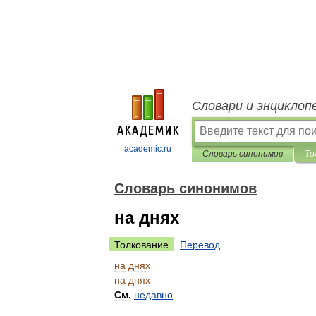
Словари и энциклоп
academic.ru
Словарь синонимов
То
Словарь синонимов
на днях
Толкование
Перевод
на
днях
на
днях
См
.
недавно
...