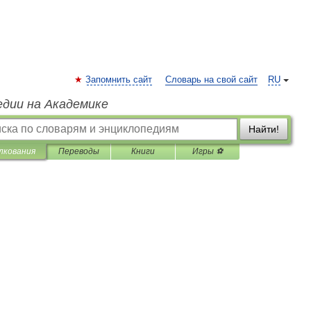
Запомнить сайт
Словарь на свой сайт
RU
едии на Академике
Найти!
лкования
Переводы
Книги
Игры ⚽