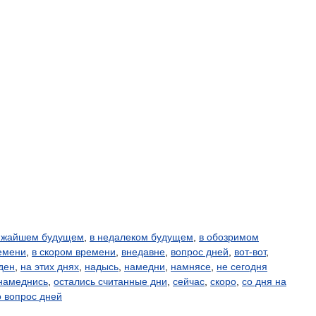
ижайшем будущем
,
в недалеком будущем
,
в обозримом
емени
,
в скором времени
,
внедавне
,
вопрос дней
,
вот-вот
,
ден
,
на этих днях
,
надысь
,
намедни
,
намнясе
,
не сегодня
намеднись
,
остались считанные дни
,
сейчас
,
скоро
,
со дня на
о вопрос дней