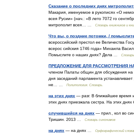
Сказание о последних днях митрополи
Макария, именуемое в рукописях «О немо
всея Русии» (нач.: «В лето 7072 го сентя
митрополит всея… …
Словарь книжников и кн
Что вы, о поздние потомки, / помыслит
всероссийский престол ее Величества Го
всерос сийския 1746 года» Михаила Василь
Помыслите о наших днях? Дела …
Словарь
ПРЕДЛОЖЕНИЕ ДЛЯ РАССМОТРЕНИЯ Н
членом Палаты общин для обсуждения на д
дня заседаний парламента устанавливает 
не… …
Политология. Словарь.
на этих днях
— разг. В ближайшее время и
этих днях приезжала сестра. На этих дня
случившийся на днях
— прил., кол во си
Тришин. 2013 …
Словарь синонимов
на днях
— на днях …
Орфографический слова