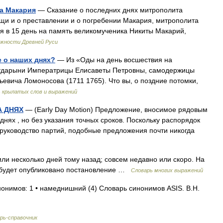
та Макария
— Сказание о последних днях митрополита
щи и о преставлении и о погребении Макария, митрополита
бря в 15 день на память великомученика Никиты Макарий,
ижности Древней Руси
е о наших днях?
— Из «Оды на день восшествия на
сударыни Императрицы Елисаветы Петровны, самодержицы
евича Ломоносова (1711 1765). Что вы, о поздние потомки,
 крылатых слов и выражений
А ДНЯХ
— (Early Day Motion) Предложение, вносимое рядовым
нях , но без указания точных сроков. Поскольку распорядок
руководство партий, подобные предложения почти никогда
ли несколько дней тому назад; совсем недавно или скоро. На
х будет опубликовано постановление …
Словарь многих выражений
нонимов: 1 • намеднишний (4) Словарь синонимов ASIS. В.Н.
рь-справочник