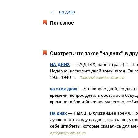
на диво
Полезное
Смотреть что такое "на днях" в др
НА-ДНЯХ
— НА ДНЯХ, нареч. (разг.). 1. В
Недавно, несколько дней тому назад. Он з
1935 1940 …
Толковый словарь Ушакова
на этих днях
— это вопрос дней, со дня н
времени, вопрос дней, в обозримом будуще
времени, в ближайшее время, скоро, сей
На днях
— Разг. 1. В ближайшее время. По
лучше опять заеду на днях, сказал он, ухо
себе штиблеты, которые оказались для 
литературного языка