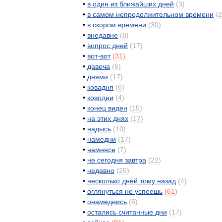
•
в
один
из
ближайших
дней
(
3
)
•
в
самом
непродолжительном
времени
(
2
•
в
скором
времени
(
30
)
•
внедавне
(
8
)
•
вопрос
дней
(
17
)
•
вот
-
вот
(
31
)
•
давеча
(
6
)
•
днями
(
17
)
•
ковадня
(
6
)
•
ководни
(
4
)
•
конец
виден
(
15
)
•
на
этих
днях
(
17
)
•
надысь
(
10
)
•
намедни
(
17
)
•
намнясе
(
7
)
•
не
сегодня
завтра
(
22
)
•
недавно
(
25
)
•
несколько
дней
тому
назад
(
4
)
•
оглянуться
не
успеешь
(
61
)
•
онамеднись
(
6
)
•
остались
считанные
дни
(
17
)