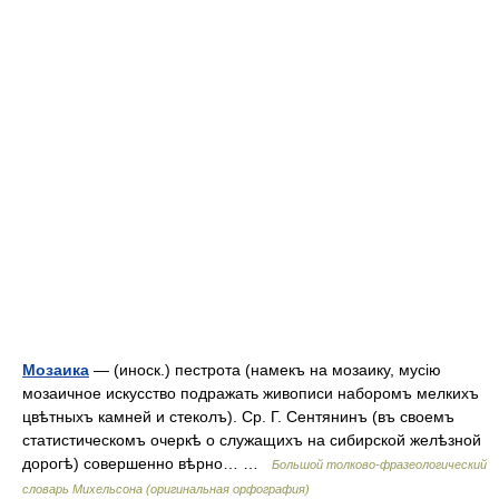
Мозаика
— (иноск.) пестрота (намекъ на мозаику, мусію
мозаичное искусство подражать живописи наборомъ мелкихъ
цвѣтныхъ камней и стеколъ). Ср. Г. Сентянинъ (въ своемъ
статистическомъ очеркѣ о служащихъ на сибирской желѣзной
дорогѣ) совершенно вѣрно… …
Большой толково-фразеологический
словарь Михельсона (оригинальная орфография)