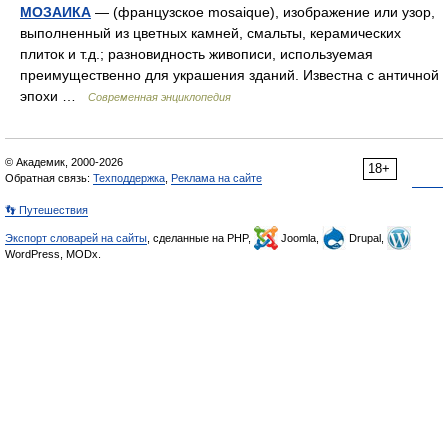
МОЗАИКА
— (французское mosaique), изображение или узор,
выполненный из цветных камней, смальты, керамических
плиток и т.д.; разновидность живописи, используемая
преимущественно для украшения зданий. Известна с античной
эпохи …
Современная энциклопедия
© Академик, 2000-2026
18+
Обратная связь:
Техподдержка
,
Реклама на сайте
👣 Путешествия
Экспорт словарей на сайты
, сделанные на PHP,
Joomla,
Drupal,
WordPress, MODx.