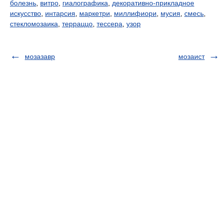
болезнь
,
витро
,
гиалографика
,
декоративно-прикладное
искусство
,
интарсия
,
маркетри
,
миллифиори
,
мусия
,
смесь
,
стекломозаика
,
терраццо
,
тессера
,
узор
мозазавр
мозаист