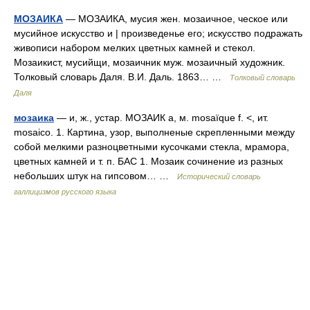
МОЗАИКА
— МОЗАИКА, мусия жен. мозаичное, ческое или
мусийное искусство и | произведенье его; искусство подражать
живописи набором мелких цветных камней и стекол.
Мозаикист, мусийщи, мозаичник муж. мозаичный художник.
Толковый словарь Даля. В.И. Даль. 1863… …
Толковый словарь
Даля
мозаика
— и, ж., устар. МОЗАИК а, м. mosaïque f. <, ит.
mosaico. 1. Картина, узор, выполненые скрепленными между
собой мелкими разноцветными кусочками стекла, мрамора,
цветных камней и т. п. БАС 1. Мозаик сочинение из разных
небольших штук на гипсовом… …
Исторический словарь
галлицизмов русского языка