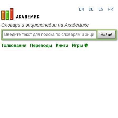
EN
DE
ES
FR
academic.ru
Словари и энциклопедии на Академике
Найти!
Толкования
Переводы
Книги
Игры ⚽