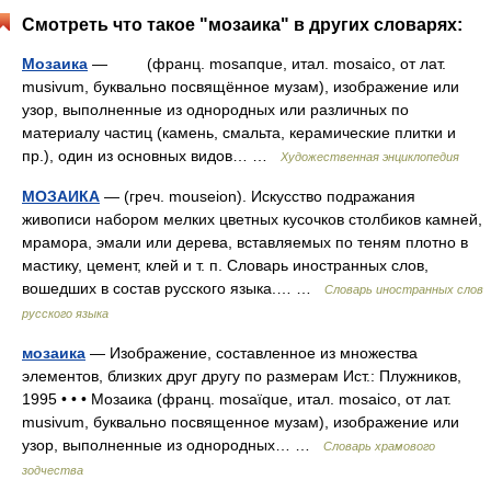
Смотреть что такое "мозаика" в других словарях:
Мозаика
— (франц. mosaпque, итал. mosaico, от лат.
musivum, буквально посвящённое музам), изображение или
узор, выполненные из однородных или различных по
материалу частиц (камень, смальта, керамические плитки и
пр.), один из основных видов… …
Художественная энциклопедия
МОЗАИКА
— (греч. mouseion). Искусство подражания
живописи набором мелких цветных кусочков столбиков камней,
мрамора, эмали или дерева, вставляемых по теням плотно в
мастику, цемент, клей и т. п. Словарь иностранных слов,
вошедших в состав русского языка.… …
Словарь иностранных слов
русского языка
мозаика
— Изображение, составленное из множества
элементов, близких друг другу по размерам Ист.: Плужников,
1995 • • • Мозаика (франц. mosaïque, итал. mosaico, от лат.
musivum, буквально посвященное музам), изображение или
узор, выполненные из однородных… …
Словарь храмового
зодчества