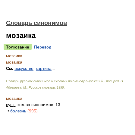
Словарь синонимов
мозаика
Толкование
Перевод
мозаика
мозаика
См.
искусство
,
картина
...
Словарь русских синонимов и сходных по смыслу выражений.- под. ред. Н.
Абрамова, М.: Русские словари
,
1999
.
мозаика
сущ.
, кол-во синонимов: 13
•
болезнь
(995)