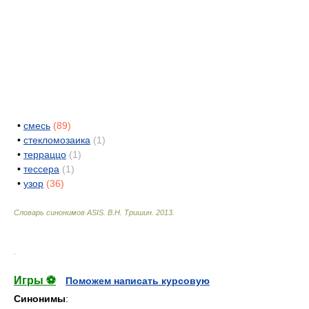
•
смесь
(89)
•
стекломозаика
(1)
•
терраццо
(1)
•
тессера
(1)
•
узор
(36)
Словарь синонимов ASIS.
В.Н. Тришин
.
2013
.
.
Игры ⚽
Поможем написать курсовую
Синонимы
: