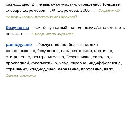
равнодушно. 2. Не выражая участия; отрешённо. Толковый
словарь Ефремовой. Т. Ф. Ефремова. 2000 …
Современный
толковый словарь русского языка Ефремовой
безучастно
— см. безучастный; нареч. Безуча/стно смотреть
на кого л …
Словарь многих выражений
равнодушно
— бесчувственно, без выражения,
холоднокровно, безучастно, наплевательски, апатично,
отстраненно, невыразительно, безразлично, холодно, с
прохладцей, флегматично, хладнокровно, индифферентно,
отрешенно, хладнодушно, деревянно, прохладно, вяло,… …
Словарь синонимов