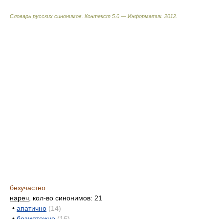
Словарь русских синонимов. Контекст 5.0 — Информатик.
2012
.
безучастно
нареч
, кол-во синонимов: 21
•
апатично
(14)
•
безмятежно
(16)