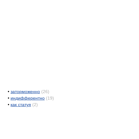
•
заторможенно
(26)
•
индифферентно
(19)
•
как статуя
(2)