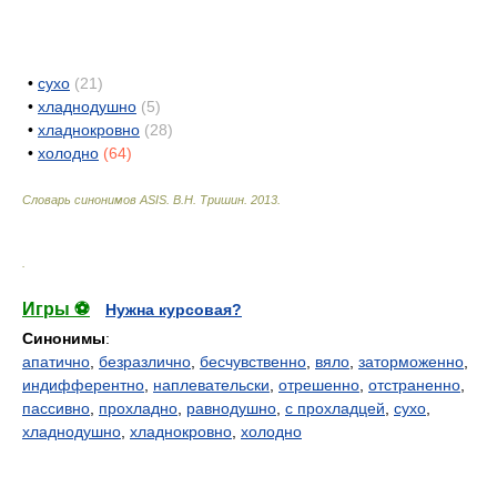
•
сухо
(21)
•
хладнодушно
(5)
•
хладнокровно
(28)
•
холодно
(64)
Словарь синонимов ASIS.
В.Н. Тришин
.
2013
.
.
Игры ⚽
Нужна курсовая?
Синонимы
:
апатично
,
безразлично
,
бесчувственно
,
вяло
,
заторможенно
,
индифферентно
,
наплевательски
,
отрешенно
,
отстраненно
,
пассивно
,
прохладно
,
равнодушно
,
с прохладцей
,
сухо
,
хладнодушно
,
хладнокровно
,
холодно