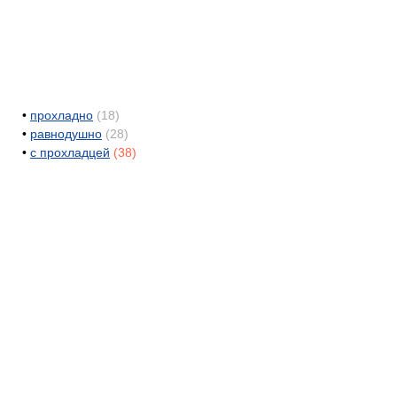
•
прохладно
(18)
•
равнодушно
(28)
•
с прохладцей
(38)