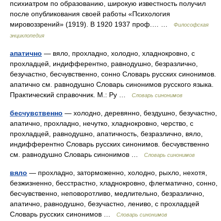
психиатром по образованию, широкую известность получил
после опубликования своей работы «Психология
мировоззрений» (1919). В 1920 1937 проф.… …
Философская
энциклопедия
апатично
— вяло, прохладно, холодно, хладнокровно, с
прохладцей, индифферентно, равнодушно, безразлично,
безучастно, бесчувственно, сонно Словарь русских синонимов.
апатично см. равнодушно Словарь синонимов русского языка.
Практический справочник. М.: Ру …
Словарь синонимов
бесчувственно
— холодно, деревянно, бездушно, безучастно,
апатично, прохладно, нечутко, хладнокровно, черство, с
прохладцей, равнодушно, апатичность, безразлично, вяло,
индифферентно Словарь русских синонимов. бесчувственно
см. равнодушно Словарь синонимов …
Словарь синонимов
вяло
— прохладно, заторможенно, холодно, рыхло, нехотя,
безжизненно, бесстрастно, хладнокровно, флегматично, сонно,
бесчувственно, неповоротливо, медлительно, безразлично,
апатично, равнодушно, безучастно, лениво, с прохладцей
Словарь русских синонимов …
Словарь синонимов