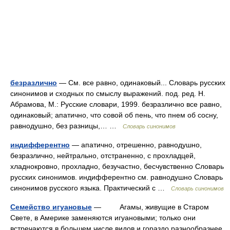
безразлично
— См. все равно, одинаковый... Словарь русских
синонимов и сходных по смыслу выражений. под. ред. Н.
Абрамова, М.: Русские словари, 1999. безразлично все равно,
одинаковый; апатично, что совой об пень, что пнем об сосну,
равнодушно, без разницы,… …
Словарь синонимов
индифферентно
— апатично, отрешенно, равнодушно,
безразлично, нейтрально, отстраненно, с прохладцей,
хладнокровно, прохладно, безучастно, бесчувственно Словарь
русских синонимов. индифферентно см. равнодушно Словарь
синонимов русского языка. Практический с …
Словарь синонимов
Семейство игуановые
— Агамы, живущие в Старом
Свете, в Америке заменяются игуановыми; только они
встречаются в большем числе видов и гораздо разнообразнее