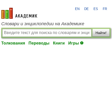
EN
DE
ES
FR
academic.ru
Словари и энциклопедии на Академике
Найти!
Толкования
Переводы
Книги
Игры ⚽