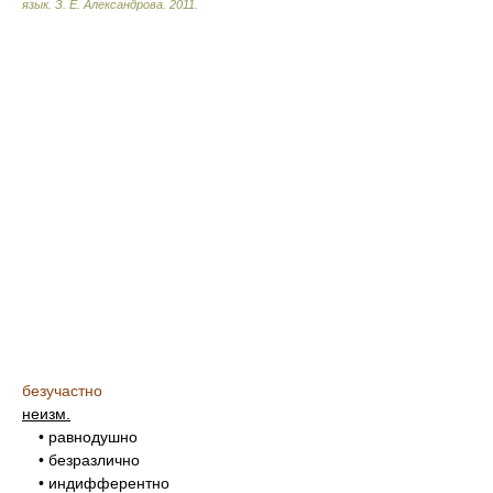
язык.
З. Е. Александрова
.
2011
.
безучастно
неизм.
• равнодушно
• безразлично
• индифферентно