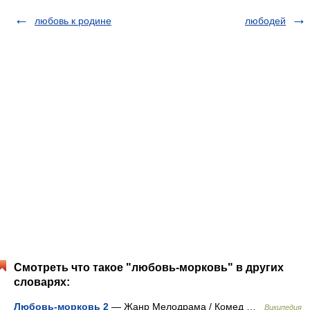
любовь к родине
любодей
Смотреть что такое "любовь-морковь" в других
словарях:
Любовь-морковь 2
— Жанр Мелодрама / Комед …
Википедия