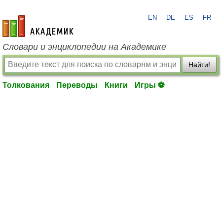
EN
DE
ES
FR
academic.ru
Словари и энциклопедии на Академике
Найти!
Толкования
Переводы
Книги
Игры ⚽