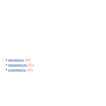
•
прочность
(44)
•
серьезность
(51)
•
солидность
(31)