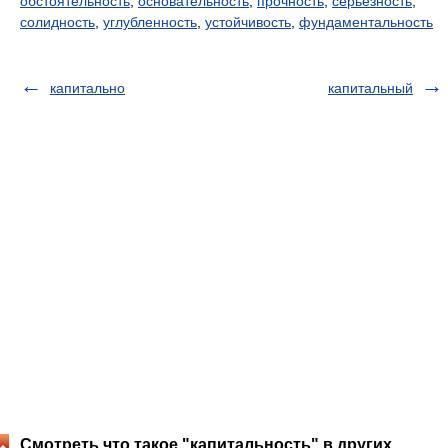
обстоятельность
,
основательность
,
прочность
,
серьезность
,
солидность
,
углубленность
,
устойчивость
,
фундаментальность
капитально
капитальный
Смотреть что такое "капитальность" в других