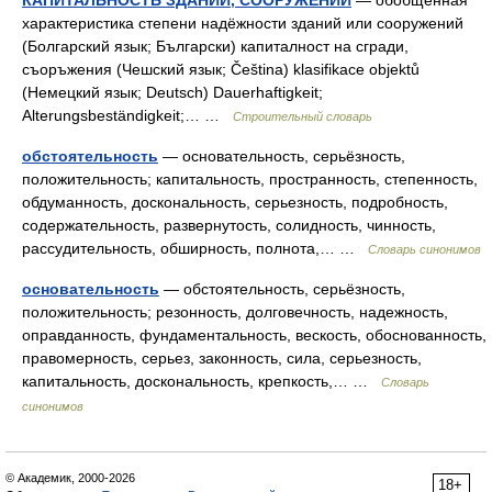
КАПИТАЛЬНОСТЬ ЗДАНИЙ, СООРУЖЕНИЙ
— обобщённая
характеристика степени надёжности зданий или сооружений
(Болгарский язык; Български) капиталност на сгради,
съоръжения (Чешский язык; Čeština) klasifikace objektů
(Немецкий язык; Deutsch) Dauerhaftigkeit;
Alterungsbeständigkeit;… …
Строительный словарь
обстоятельность
— основательность, серьёзность,
положительность; капитальность, пространность, степенность,
обдуманность, доскональность, серьезность, подробность,
содержательность, развернутость, солидность, чинность,
рассудительность, обширность, полнота,… …
Словарь синонимов
основательность
— обстоятельность, серьёзность,
положительность; резонность, долговечность, надежность,
оправданность, фундаментальность, вескость, обоснованность,
правомерность, серьез, законность, сила, серьезность,
капитальность, доскональность, крепкость,… …
Словарь
синонимов
© Академик, 2000-2026
18+