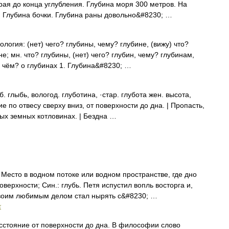
рая до конца углубления. Глубина моря 300 метров. На
. Глубина бочки. Глубина раны довольно&#8230; …
логия: (нет) чего? глубины, чему? глубине, (вижу) что?
не; мн. что? глубины, (нет) чего? глубин, чему? глубинам,
о чём? о глубинах 1. Глубина&#8230; …
. глыбь, вологод. глуботина, ·стар. глубота жен. высота,
 по отвесу сверху вниз, от поверхности до дна. | Пропасть,
ных земных котловинах. | Бездна …
Место в водном потоке или водном пространстве, где дно
верхности; Син.: глубь. Петя испустил вопль восторга и,
 своим любимым делом стал нырять с&#8230; …
х
тояние от поверхности до дна. В философии слово