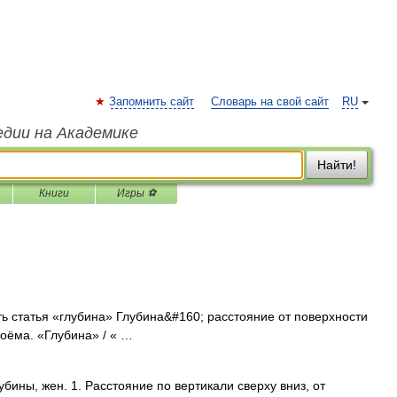
Запомнить сайт
Словарь на свой сайт
RU
едии на Академике
Найти!
Книги
Игры ⚽
ь статья «глубина» Глубина&#160; расстояние от поверхности
доёма. «Глубина» / « …
бины, жен. 1. Расстояние по вертикали сверху вниз, от