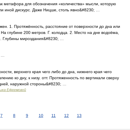
ак метафора для обозначения «количества» мысли, которую
ли иной дискурс. Даже Ницше, столь явно&#8230; …
жен. 1. Протяжённость, расстояние от поверхности до дна или
 На глубине 200 метров. Г. колодца. 2. Место на дне водоёма,
ы. Глубины мироздания&#8230; …
н …
хности, верхнего края чего либо до дна, нижнего края чего
лению ко дну, к низу. отт. Протяженность по вертикали сверху
едней, наружной стороны&#8230; …
зыка Ефремовой
7
8
9
10
11
12
13