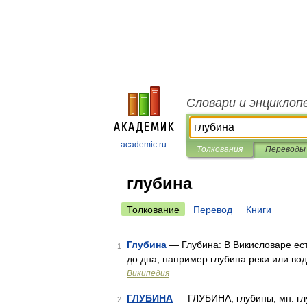
Словари и энциклоп
academic.ru
Толкования
Переводы
глубина
Толкование
Перевод
Книги
Глубина
— Глубина: В Викисловаре ест
1
до дна, например глубина реки или во
Википедия
ГЛУБИНА
— ГЛУБИНА, глубины, мн. глу
2