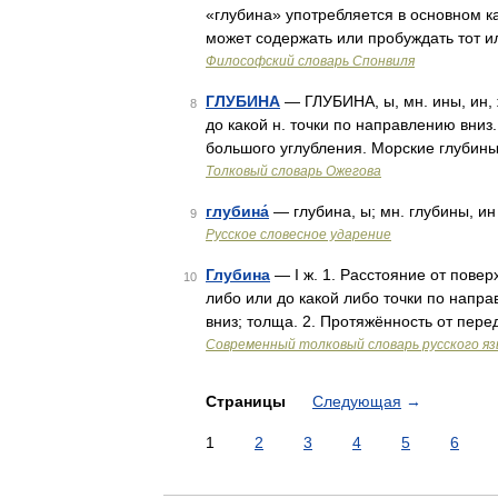
«глубина» употребляется в основном к
может содержать или пробуждать тот и
Философский словарь Спонвиля
ГЛУБИНА
— ГЛУБИНА, ы, мн. ины, ин, 
8
до какой н. точки по направлению вниз.
большого углубления. Морские глубин
Толковый словарь Ожегова
глубина́
— глубина, ы; мн. глубины, и
9
Русское словесное ударение
Глубина
— I ж. 1. Расстояние от повер
10
либо или до какой либо точки по направ
вниз; толща. 2. Протяжённость от пер
Современный толковый словарь русского я
Страницы
Следующая
→
1
2
3
4
5
6