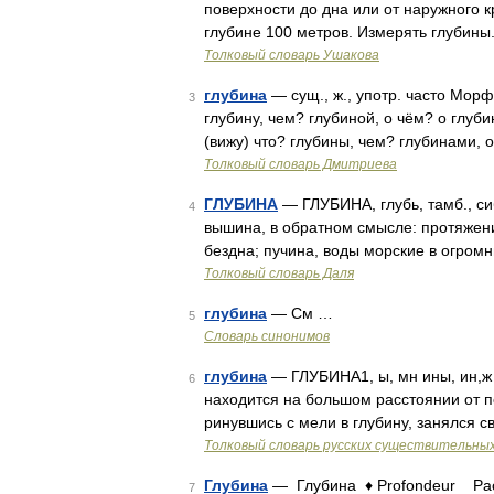
поверхности до дна или от наружного к
глубине 100 метров. Измерять глубины
Толковый словарь Ушакова
глубина
— сущ., ж., употр. часто Морфо
3
глубину, чем? глубиной, о чём? о глуби
(вижу) что? глубины, чем? глубинами, 
Толковый словарь Дмитриева
ГЛУБИНА
— ГЛУБИНА, глубь, тамб., сиб
4
вышина, в обратном смысле: протяжение
бездна; пучина, воды морские в огром
Толковый словарь Даля
глубина
— См …
5
Словарь синонимов
глубина
— ГЛУБИНА1, ы, мн ины, ин,ж 
6
находится на большом расстоянии от по
ринувшись с мели в глубину, занялся
Толковый словарь русских существительны
Глубина
— Глубина ♦ Profondeur Расс
7