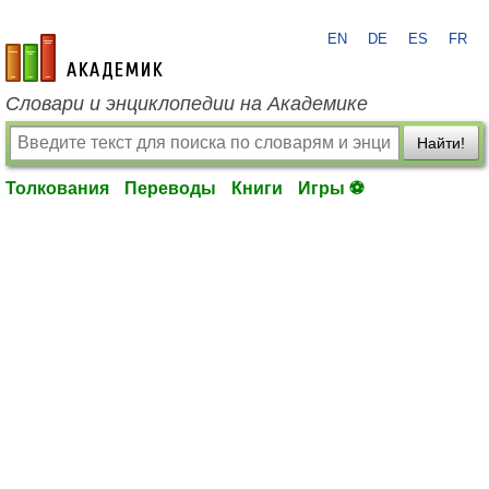
EN
DE
ES
FR
academic.ru
Словари и энциклопедии на Академике
Найти!
Толкования
Переводы
Книги
Игры ⚽