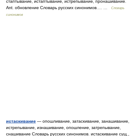
стаптывание, истаптывание, истрепывание, пронашивание.
Ant. обновление Словарь русских синонимов.… …
Словарь
синонимов
истаскивание
— опошливание, затаскивание, занашивание,
истрепывание, изнашивание, опошление, затрепывание,
снашивание Словарь русских синонимов. истаскивание сущ.,