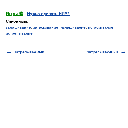
.
Игры ⚽
Нужно сделать НИР?
Синонимы
:
занашивание
,
затаскивание
,
изнашивание
,
истаскивание
,
истрепывание
затрепываемый
затрепывающий