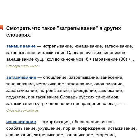
Смотреть что такое "затрепывание" в других
словарях:
занашивание
— истрепывание, изнашивание, затаскивание,
затрепывание, истаскивание Словарь русских синонимов.
занашивание сущ., кол во синонимов: 8 • загрязнение (30) • …
Словарь синонимов
затаскивание
— опошление, затрепывание, занесение,
занашивание, истаскивание, втаскивание, опошливание,
заволакивание, истрепывание, приведение, завлекание,
поднятие, притаскивание Словарь русских синонимов.
затаскивание сущ. • опошление превращение слова,… …
Словарь синонимов
изнашивание
— амортизация, обесценение, износ,
срабатывание, ухудшение, порча, повреждение; истаскивание,
снашивание, затрепывание, занашивание, старение,