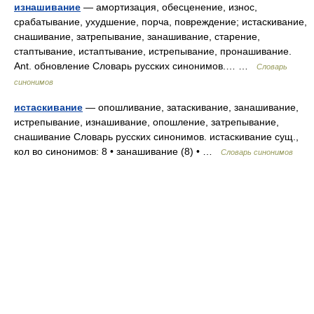
изнашивание
— амортизация, обесценение, износ,
срабатывание, ухудшение, порча, повреждение; истаскивание,
снашивание, затрепывание, занашивание, старение,
стаптывание, истаптывание, истрепывание, пронашивание.
Ant. обновление Словарь русских синонимов.… …
Словарь
синонимов
истаскивание
— опошливание, затаскивание, занашивание,
истрепывание, изнашивание, опошление, затрепывание,
снашивание Словарь русских синонимов. истаскивание сущ.,
кол во синонимов: 8 • занашивание (8) • …
Словарь синонимов