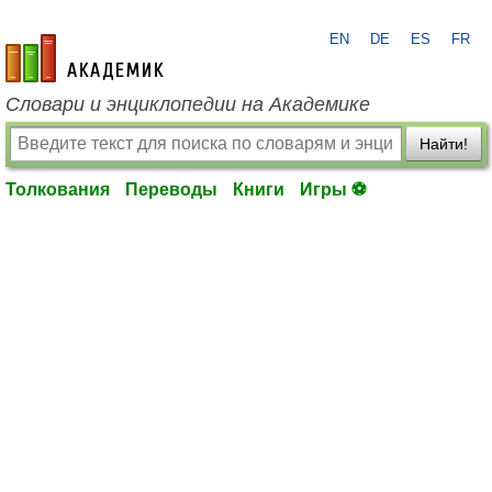
EN
DE
ES
FR
academic.ru
Словари и энциклопедии на Академике
Найти!
Толкования
Переводы
Книги
Игры ⚽