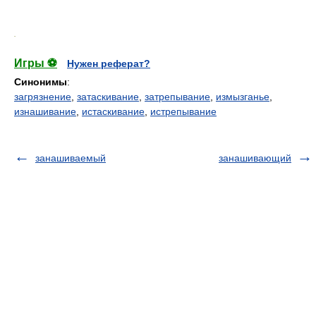
.
Игры ⚽
Нужен реферат?
Синонимы
:
загрязнение
,
затаскивание
,
затрепывание
,
измызганье
,
изнашивание
,
истаскивание
,
истрепывание
занашиваемый
занашивающий