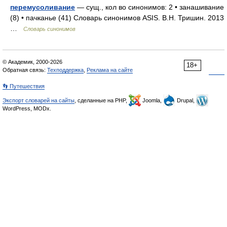
перемусоливание
— сущ., кол во синонимов: 2 • занашивание
(8) • пачканье (41) Словарь синонимов ASIS. В.Н. Тришин. 2013
…
Словарь синонимов
© Академик, 2000-2026
18+
Обратная связь:
Техподдержка
,
Реклама на сайте
👣 Путешествия
Экспорт словарей на сайты
, сделанные на PHP,
Joomla,
Drupal,
WordPress, MODx.