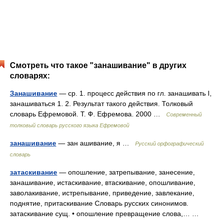
Смотреть что такое "занашивание" в других
словарях:
Занашивание
— ср. 1. процесс действия по гл. занашивать I,
занашиваться 1. 2. Результат такого действия. Толковый
словарь Ефремовой. Т. Ф. Ефремова. 2000 …
Современный
толковый словарь русского языка Ефремовой
занашивание
— зан ашивание, я …
Русский орфографический
словарь
затаскивание
— опошление, затрепывание, занесение,
занашивание, истаскивание, втаскивание, опошливание,
заволакивание, истрепывание, приведение, завлекание,
поднятие, притаскивание Словарь русских синонимов.
затаскивание сущ. • опошление превращение слова,… …