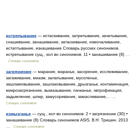
истрепывание
— истаскивание, затрепывание, зачитывание,
снашивание, занашивание, затаскивание, измочаливание,
истаптывание, изнашивание Словарь русских синонимов.
истрепывание сущ., кол во синонимов: 11 • занашивание (8) …
Словарь синонимов
загрязнение
— марание, маранье, засорение, исслеживание,
загаживание, миазм, залапывание, мусоленье,
зашламовывание, зашлаковывание, дрызганье, контаминация,
микрозагрязнение, вымазывание, пачканье, эвтрофикация,
задымление, шлир, замусоривание, замасливание,… …
Словарь синонимов
измызганье
— сущ., кол во синонимов: 2 • загрязнение (30) •
занашивание (8) Словарь синонимов ASIS. В.Н. Тришин. 2013
…
Словарь синонимов