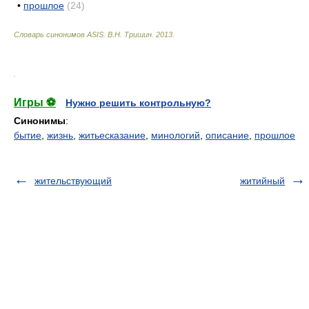
•
прошлое
(24)
Словарь синонимов ASIS.
В.Н. Тришин
.
2013
.
.
Игры ⚽
Нужно решить контрольную?
Синонимы
:
бытие
,
жизнь
,
житьесказание
,
минологий
,
описание
,
прошлое
жительствующий
житийный