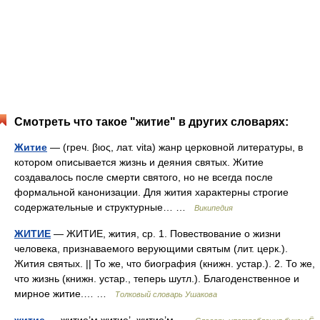
Смотреть что такое "житие" в других словарях:
Житие
— (греч. βιος, лат. vita) жанр церковной литературы, в
котором описывается жизнь и деяния святых. Житие
создавалось после смерти святого, но не всегда после
формальной канонизации. Для жития характерны строгие
содержательные и структурные… …
Википедия
ЖИТИЕ
— ЖИТИЕ, жития, ср. 1. Повествование о жизни
человека, признаваемого верующими святым (лит. церк.).
Жития святых. || То же, что биография (книжн. устар.). 2. То же,
что жизнь (книжн. устар., теперь шутл.). Благоденственное и
мирное житие.… …
Толковый словарь Ушакова