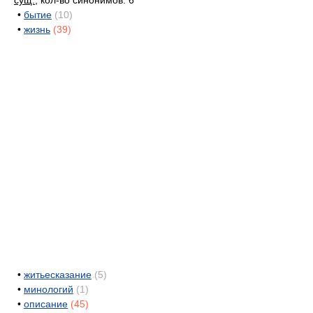
сущ.
, кол-во синонимов: 6
•
бытие
(10)
•
жизнь
(39)
•
житьесказание
(5)
•
минологий
(1)
•
описание
(45)