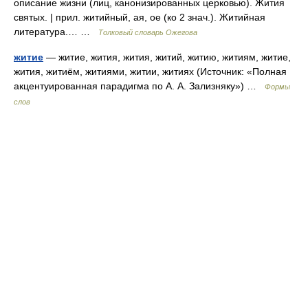
описание жизни (лиц, канонизированных церковью). Жития
святых. | прил. житийный, ая, ое (ко 2 знач.). Житийная
литература.… …
Толковый словарь Ожегова
житие
— житие, жития, жития, житий, житию, житиям, житие,
жития, житиём, житиями, житии, житиях (Источник: «Полная
акцентуированная парадигма по А. А. Зализняку») …
Формы
слов