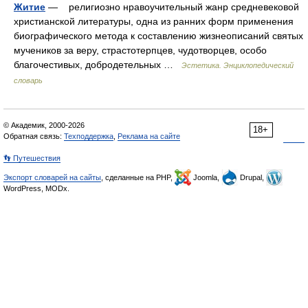
Житие
— религиозно нравоучительный жанр средневековой
христианской литературы, одна из ранних форм применения
биографического метода к составлению жизнеописаний святых
мучеников за веру, страстотерпцев, чудотворцев, особо
благочестивых, добродетельных …
Эстетика. Энциклопедический
словарь
© Академик, 2000-2026
18+
Обратная связь:
Техподдержка
,
Реклама на сайте
👣 Путешествия
Экспорт словарей на сайты
, сделанные на PHP,
Joomla,
Drupal,
WordPress, MODx.