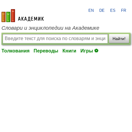
EN
DE
ES
FR
academic.ru
Словари и энциклопедии на Академике
Найти!
Толкования
Переводы
Книги
Игры ⚽