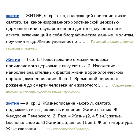
житие
— ЖИТИЕ, я, ср Текст, содержащий описание жизни
святого, т.е. канонизированного христианской церковью
церковного или государственного деятеля, мученика или
аскета, включающий в себя биографические данные, молитвы,
поучения и т.д. Житие упоминает о… …
Толковый словарь русских
существительных
Житие
— I ср. 1. Повествование о жизни человека,
причисляемого церковью к лику святых. 2. Изложение
наиболее значительных фактов жизни в хронологическом
порядке; жизнеописание. II ср. 1. Временной период от
рождения до смерти человека или животного;… …
Современный
толковый словарь русского языка Ефремовой
житие
— я; ср. 1. Жизнеописание какого л. святого,
подвижника и т.п.; их жизнь и деяния. Жития святых. Ж.
Феодосия Печерского. 2. Разг. = Жизнь (2, 4 5 зн.); житьё.
Беспечальное ж. ◁ Житийный, ая, ое (1 зн.). Ж ая литература.
Ж ые сказания …
Энциклопедический словарь