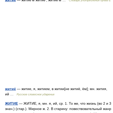
житие
— житие’м житие’, житие’м …
Словарь употребления буквы Ё
житие́
— житие, я, житием, в житии[не житиё, ём]; мн. жития,
ий …
Русское словесное ударение
ЖИТИЕ
— ЖИТИЕ, я, мн. я, ий, ср. 1. То же, что жизнь (во 2 и 3
знач.) (стар.). Мирное ж. 2. В старину: повествовательный жанр