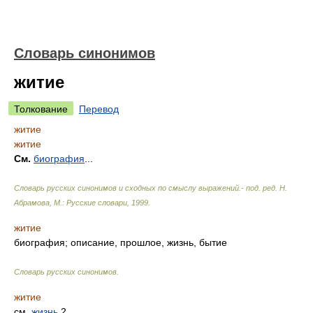
Словарь синонимов
житие
Толкование
Перевод
житие
житие
См.
биография
...
Словарь русских синонимов и сходных по смыслу выражений.- под. ред. Н.
Абрамова, М.: Русские словари
,
1999
.
житие
биография; описание, прошлое, жизнь, бытие
Словарь русских синонимов
.
житие
см.
жизнь
2