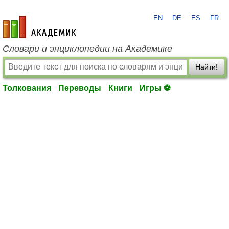
EN
DE
ES
FR
academic.ru
Словари и энциклопедии на Академике
Найти!
Толкования
Переводы
Книги
Игры ⚽