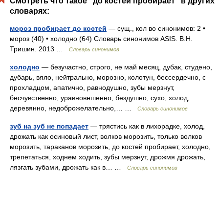
Смотреть что такое "до костей пробирает" в других
словарях:
мороз пробирает до костей
— сущ., кол во синонимов: 2 •
мороз (40) • холодно (64) Словарь синонимов ASIS. В.Н.
Тришин. 2013 …
Словарь синонимов
холодно
— безучастно, строго, не май месяц, дубак, студено,
дубарь, вяло, нейтрально, морозно, колотун, бессердечно, с
прохладцом, апатично, равнодушно, зубы мерзнут,
бесчувственно, уравновешенно, бездушно, сухо, холод,
деревянно, недоброжелательно,… …
Словарь синонимов
зуб на зуб не попадает
— трястись как в лихорадке, холод,
дрожать как осиновый лист, волков морозить, только волков
морозить, тараканов морозить, до костей пробирает, холодно,
трепетаться, ходнем ходить, зубы мерзнут, дрожмя дрожать,
лязгать зубами, дрожать как в… …
Словарь синонимов