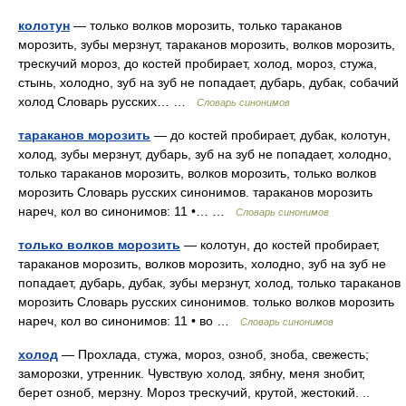
колотун
— только волков морозить, только тараканов
морозить, зубы мерзнут, тараканов морозить, волков морозить,
трескучий мороз, до костей пробирает, холод, мороз, стужа,
стынь, холодно, зуб на зуб не попадает, дубарь, дубак, собачий
холод Словарь русских… …
Словарь синонимов
тараканов морозить
— до костей пробирает, дубак, колотун,
холод, зубы мерзнут, дубарь, зуб на зуб не попадает, холодно,
только тараканов морозить, волков морозить, только волков
морозить Словарь русских синонимов. тараканов морозить
нареч, кол во синонимов: 11 •… …
Словарь синонимов
только волков морозить
— колотун, до костей пробирает,
тараканов морозить, волков морозить, холодно, зуб на зуб не
попадает, дубарь, дубак, зубы мерзнут, холод, только тараканов
морозить Словарь русских синонимов. только волков морозить
нареч, кол во синонимов: 11 • во …
Словарь синонимов
холод
— Прохлада, стужа, мороз, озноб, зноба, свежесть;
заморозки, утренник. Чувствую холод, зябну, меня знобит,
берет озноб, мерзну. Мороз трескучий, крутой, жестокий. ..