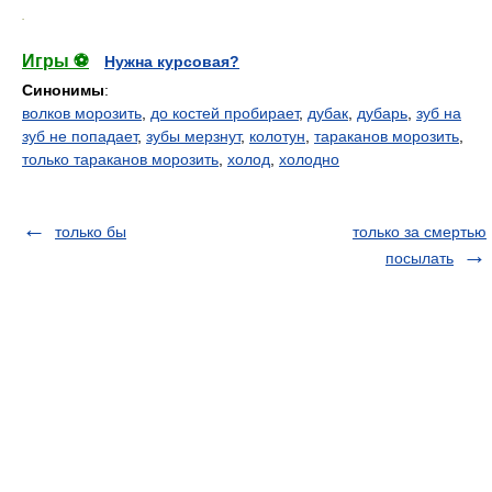
.
Игры ⚽
Нужна курсовая?
Синонимы
:
волков морозить
,
до костей пробирает
,
дубак
,
дубарь
,
зуб на
зуб не попадает
,
зубы мерзнут
,
колотун
,
тараканов морозить
,
только тараканов морозить
,
холод
,
холодно
только бы
только за смертью
посылать