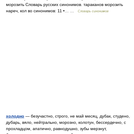
морозить Словарь русских синонимов. тараканов морозить
нареч, кол во синонимов: 11 •… …
Словарь синонимов
холодно
— безучастно, строго, не май месяц, дубак, студено,
дубарь, вяло, нейтрально, морозно, колотун, бессердечно, с
прохладцом, апатично, равнодушно, зубы мерзнут,