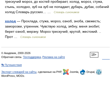
трескучий мороз, до костей пробирает, холод, мороз, стужа,
стынь, холодно, зуб на зуб не попадает, дубарь, дубак, собачий
холод Словарь русских… …
Словарь синонимов
холод
— Прохлада, стужа, мороз, озноб, зноба, свежесть;
заморозки, утренник. Чувствую холод, зябну, меня знобит,
берет озноб, мерзну. Мороз трескучий, крутой, жестокий. ..
Прот …
Словарь синонимов
© Академик, 2000-2026
18+
Обратная связь:
Техподдержка
,
Реклама на сайте
👣 Путешествия
Экспорт словарей на сайты
, сделанные на PHP,
Joomla,
Drupal,
WordPress, MODx.