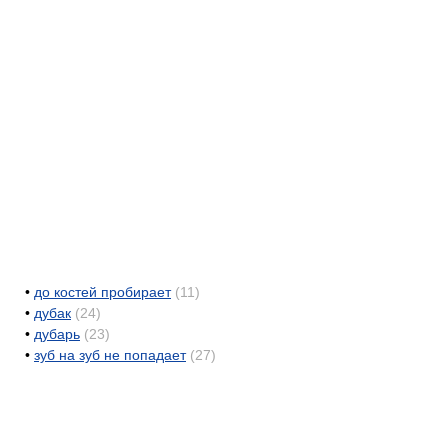
•
до костей пробирает
(11)
•
дубак
(24)
•
дубарь
(23)
•
зуб на зуб не попадает
(27)