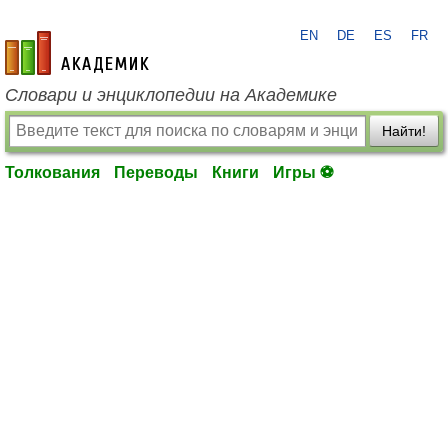
EN
DE
ES
FR
academic.ru
Словари и энциклопедии на Академике
Найти!
Толкования
Переводы
Книги
Игры ⚽