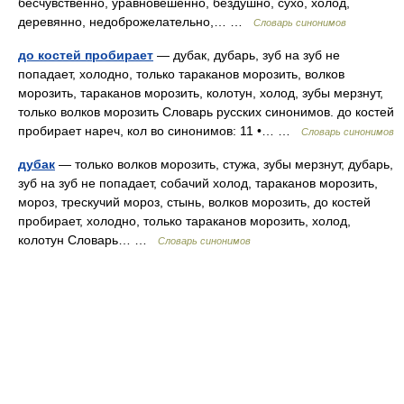
бесчувственно, уравновешенно, бездушно, сухо, холод,
деревянно, недоброжелательно,… …
Словарь синонимов
до костей пробирает
— дубак, дубарь, зуб на зуб не
попадает, холодно, только тараканов морозить, волков
морозить, тараканов морозить, колотун, холод, зубы мерзнут,
только волков морозить Словарь русских синонимов. до костей
пробирает нареч, кол во синонимов: 11 •… …
Словарь синонимов
дубак
— только волков морозить, стужа, зубы мерзнут, дубарь,
зуб на зуб не попадает, собачий холод, тараканов морозить,
мороз, трескучий мороз, стынь, волков морозить, до костей
пробирает, холодно, только тараканов морозить, холод,
колотун Словарь… …
Словарь синонимов