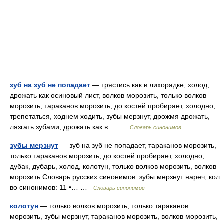
зуб на зуб не попадает
— трястись как в лихорадке, холод,
дрожать как осиновый лист, волков морозить, только волков
морозить, тараканов морозить, до костей пробирает, холодно,
трепетаться, ходнем ходить, зубы мерзнут, дрожмя дрожать,
лязгать зубами, дрожать как в… …
Словарь синонимов
зубы мерзнут
— зуб на зуб не попадает, тараканов морозить,
только тараканов морозить, до костей пробирает, холодно,
дубак, дубарь, холод, колотун, только волков морозить, волков
морозить Словарь русских синонимов. зубы мерзнут нареч, кол
во синонимов: 11 •… …
Словарь синонимов
колотун
— только волков морозить, только тараканов
морозить, зубы мерзнут, тараканов морозить, волков морозить,