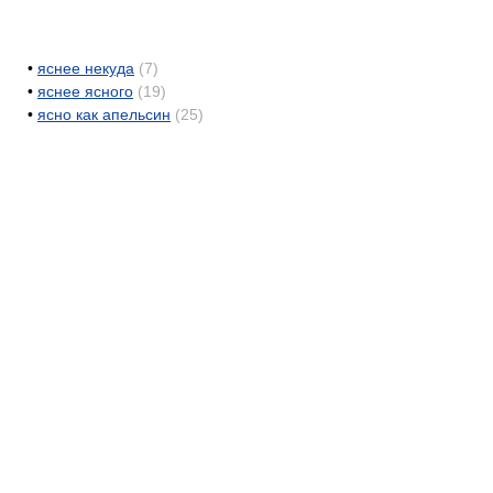
•
яснее некуда
(7)
•
яснее ясного
(19)
•
ясно как апельсин
(25)