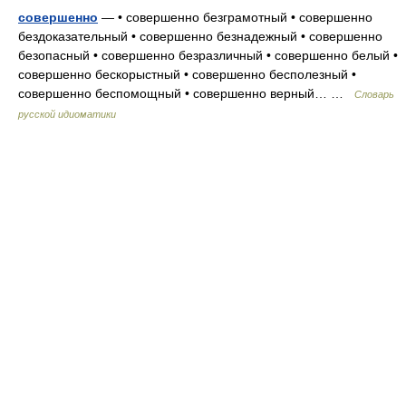
совершенно
— • совершенно безграмотный • совершенно
бездоказательный • совершенно безнадежный • совершенно
безопасный • совершенно безразличный • совершенно белый •
совершенно бескорыстный • совершенно бесполезный •
совершенно беспомощный • совершенно верный… …
Словарь
русской идиоматики