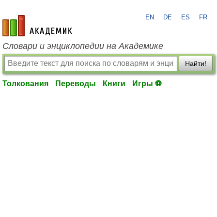
EN
DE
ES
FR
academic.ru
Словари и энциклопедии на Академике
Найти!
Толкования
Переводы
Книги
Игры ⚽