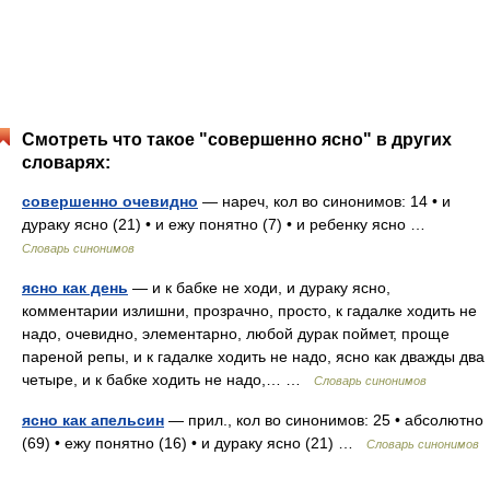
Смотреть что такое "совершенно ясно" в других
словарях:
совершенно очевидно
— нареч, кол во синонимов: 14 • и
дураку ясно (21) • и ежу понятно (7) • и ребенку ясно …
Словарь синонимов
ясно как день
— и к бабке не ходи, и дураку ясно,
комментарии излишни, прозрачно, просто, к гадалке ходить не
надо, очевидно, элементарно, любой дурак поймет, проще
пареной репы, и к гадалке ходить не надо, ясно как дважды два
четыре, и к бабке ходить не надо,… …
Словарь синонимов
ясно как апельсин
— прил., кол во синонимов: 25 • абсолютно
(69) • ежу понятно (16) • и дураку ясно (21) …
Словарь синонимов