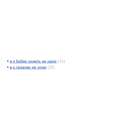
•
и к бабке ходить не надо
(15)
•
и к гадалке не ходи
(22)