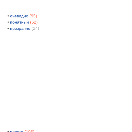
•
очевидно
(95)
•
понятный
(52)
•
прозрачно
(24)
•
просто
(106)