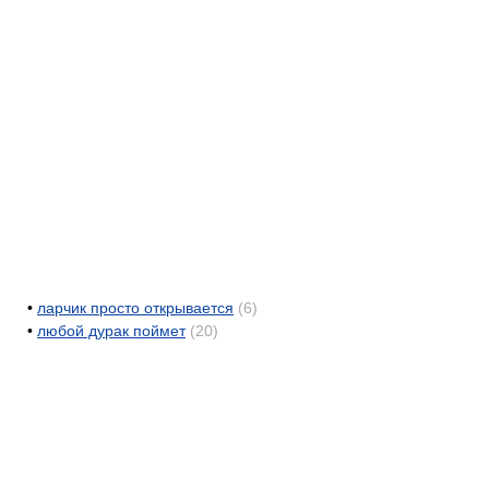
•
ларчик просто открывается
(6)
•
любой дурак поймет
(20)