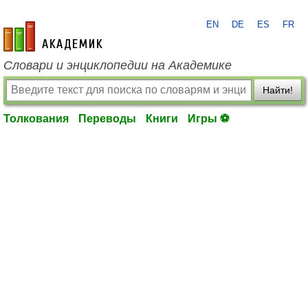
EN
DE
ES
FR
academic.ru
Словари и энциклопедии на Академике
Найти!
Толкования
Переводы
Книги
Игры ⚽