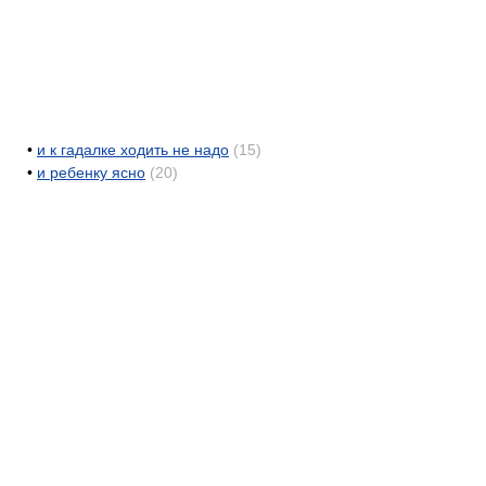
•
и к гадалке ходить не надо
(15)
•
и ребенку ясно
(20)