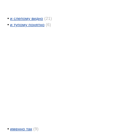
•
и слепому видно
(21)
•
и тупому понятно
(6)
•
именно так
(9)