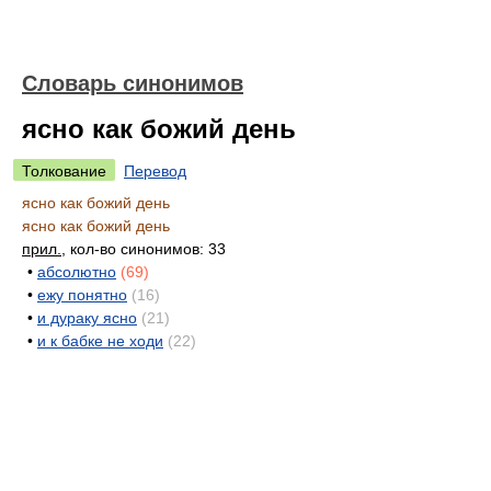
Словарь синонимов
ясно как божий день
Толкование
Перевод
ясно как божий день
ясно как божий день
прил.
, кол-во синонимов: 33
•
абсолютно
(69)
•
ежу понятно
(16)
•
и дураку ясно
(21)
•
и к бабке не ходи
(22)