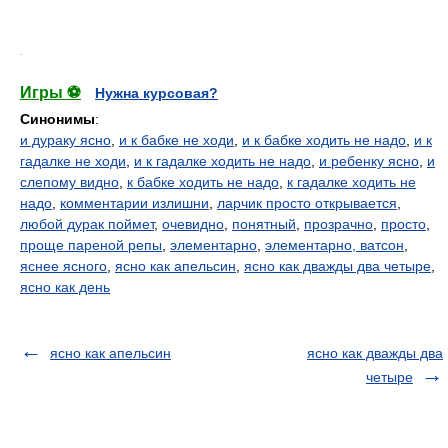
.
Игры ⚽
Нужна курсовая?
Синонимы
:
и дураку ясно
,
и к бабке не ходи
,
и к бабке ходить не надо
,
и к
гадалке не ходи
,
и к гадалке ходить не надо
,
и ребенку ясно
,
и
слепому видно
,
к бабке ходить не надо
,
к гадалке ходить не
надо
,
комментарии излишни
,
ларчик просто открывается
,
любой дурак поймет
,
очевидно
,
понятный
,
прозрачно
,
просто
,
проще пареной репы
,
элементарно
,
элементарно, ватсон
,
яснее ясного
,
ясно как апельсин
,
ясно как дважды два четыре
,
ясно как день
ясно как апельсин
ясно как дважды два
четыре