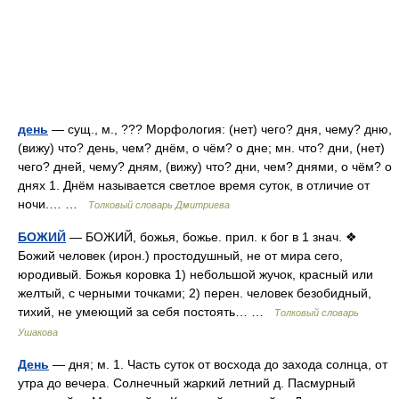
день
— сущ., м., ??? Морфология: (нет) чего? дня, чему? дню,
(вижу) что? день, чем? днём, о чём? о дне; мн. что? дни, (нет)
чего? дней, чему? дням, (вижу) что? дни, чем? днями, о чём? о
днях 1. Днём называется светлое время суток, в отличие от
ночи.… …
Толковый словарь Дмитриева
БОЖИЙ
— БОЖИЙ, божья, божье. прил. к бог в 1 знач. ❖
Божий человек (ирон.) простодушный, не от мира сего,
юродивый. Божья коровка 1) небольшой жучок, красный или
желтый, с черными точками; 2) перен. человек безобидный,
тихий, не умеющий за себя постоять… …
Толковый словарь
Ушакова
День
— дня; м. 1. Часть суток от восхода до захода солнца, от
утра до вечера. Солнечный жаркий летний д. Пасмурный