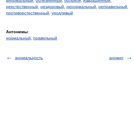
анормальный
,
болезненный
,
больной
,
извращенный
,
неестественный
,
нездоровый
,
ненормальный
,
неправильный
,
противоестественный
,
уродливый
Антонимы
:
нормальный
,
правильный
аномальность
аномит