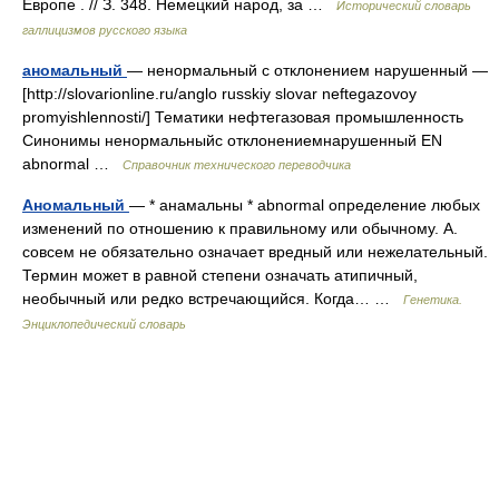
Европе . // З. 348. Немецкий народ, за …
Исторический словарь
галлицизмов русского языка
аномальный
— ненормальный с отклонением нарушенный —
[http://slovarionline.ru/anglo russkiy slovar neftegazovoy
promyishlennosti/] Тематики нефтегазовая промышленность
Синонимы ненормальныйс отклонениемнарушенный EN
abnormal …
Справочник технического переводчика
Аномальный
— * анамальны * abnormal определение любых
изменений по отношению к правильному или обычному. А.
совсем не обязательно означает вредный или нежелательный.
Термин может в равной степени означать атипичный,
необычный или редко встречающийся. Когда… …
Генетика.
Энциклопедический словарь