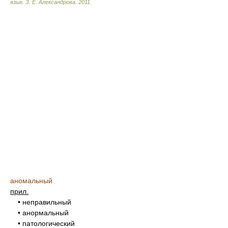
язык.
З. Е. Александрова
.
2011
.
аномальный
прил.
• неправильный
• анормальный
• патологический