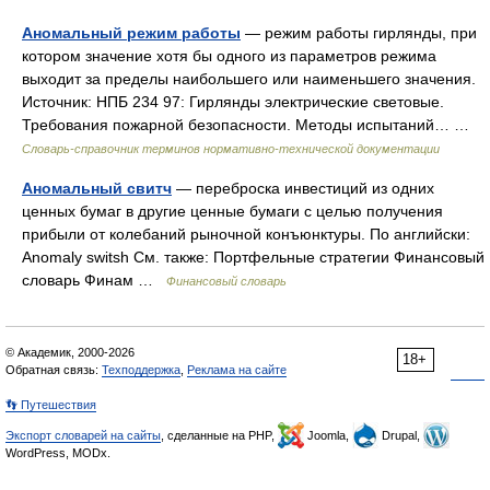
Аномальный режим работы
— режим работы гирлянды, при
котором значение хотя бы одного из параметров режима
выходит за пределы наибольшего или наименьшего значения.
Источник: НПБ 234 97: Гирлянды электрические световые.
Требования пожарной безопасности. Методы испытаний… …
Словарь-справочник терминов нормативно-технической документации
Аномальный свитч
— переброска инвестиций из одних
ценных бумаг в другие ценные бумаги с целью получения
прибыли от колебаний рыночной конъюнктуры. По английски:
Anomaly switsh См. также: Портфельные стратегии Финансовый
словарь Финам …
Финансовый словарь
© Академик, 2000-2026
18+
Обратная связь:
Техподдержка
,
Реклама на сайте
👣 Путешествия
Экспорт словарей на сайты
, сделанные на PHP,
Joomla,
Drupal,
WordPress, MODx.