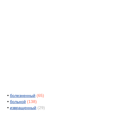
•
болезненный
(65)
•
больной
(138)
•
извращенный
(29)