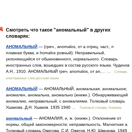
Смотреть что такое "аномальный" в других
словарях:
АНОМАЛЬНЫЙ
— (греч., anomalos, от a отриц. част., n
плавная буква, и homalos ровный). Неправильный,
уклоняющийся от обыкновенного, нормального. Словарь
иностранных слов, вошедших в состав русского языка. Чудинов
А.Н., 1910. АНОМАЛЬНЫЙ греч. anomalos, от an,… …
Словарь
иностранных слов русского языка
АНОМАЛЬНЫЙ
— АНОМАЛЬНЫЙ, аномальная, аномальное;
аномален, аномальна, аномально (книжн.). Обнаруживающий
аномалию, неправильный, с аномалиями. Толковый словарь
Ушакова. Д.Н. Ушаков. 1935 1940 …
Толковый словарь Ушакова
аномальный
— АНОМАЛИЯ, и, ж. (книжн.). Отклонение от
нормы, общей закономерности; неправильность. Магнитная а.
Толковый словарь Ожегова. С.И. Ожегов, Н.Ю. Шведова. 1949