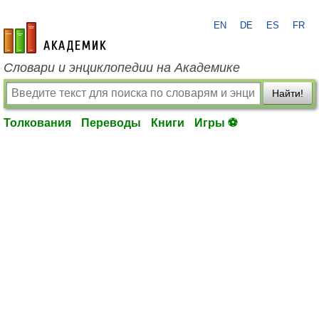
EN
DE
ES
FR
academic.ru
Словари и энциклопедии на Академике
Найти!
Толкования
Переводы
Книги
Игры ⚽