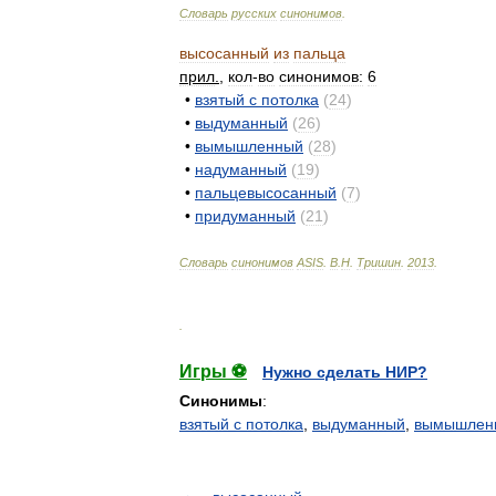
Словарь
русских
синонимов
.
высосанный
из
пальца
прил
.
,
кол
-
во
синонимов:
6
•
взятый
с
потолка
(
24
)
•
выдуманный
(
26
)
•
вымышленный
(
28
)
•
надуманный
(
19
)
•
пальцевысосанный
(
7
)
•
придуманный
(
21
)
Словарь
синонимов
ASIS
.
В
.
Н
.
Тришин
.
2013
.
.
Игры ⚽
Нужно сделать НИР?
Синонимы
:
взятый с потолка
,
выдуманный
,
вымышлен