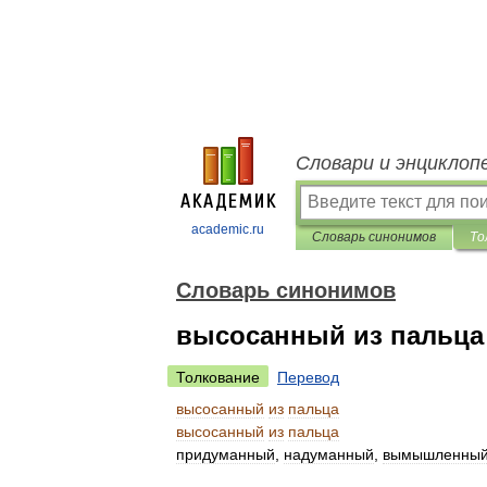
Словари и энциклоп
academic.ru
Словарь синонимов
То
Словарь синонимов
высосанный из пальца
Толкование
Перевод
высосанный
из
пальца
высосанный
из
пальца
придуманный
,
надуманный
,
вымышленны