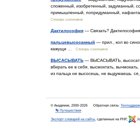
сложенный, изобретенный, задуманный, с
примышленный, попридуманный, нафанта
Словарь синонимов
Дактилософия
— Связать? Дактилософия
пальцевысосанный
— прил., кол во синон
кажущи …
Словарь синонимов
ВЫСАСЫВАТЬ
— ВЫСАСЫВАТЬ, высосать ког
вбирать ее в себя, высмоктать, вычмокать,
из пальца не высосешь, не выдумаешь. 
© Академик, 2000-2026
Обратная связь:
Техподдерж
👣 Путешествия
Экспорт словарей на сайты
, сделанные на PHP,
Jo