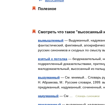
высосанный
Полезное
Смотреть что такое "высосанный и
вымышленный
— Выдуманный, надуманны
фантастический, фиктивный, апокрифичес
русских синонимов и сходных по смыслу 
взятый с потолка
— бездоказательный, н
подкрепленный доказательствами, притянут
малодоказательный, высосанный из пал
выдуманный
— См. мнимый... Словарь ру
Н. Абрамова, М.: Русские словари, 1999
придуманный, надуманный; сочиненный,
надуманный
— См …
Словарь синонимов
придуманный
— выдуманный, надуманный