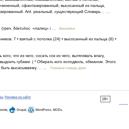
очиненный, сфантазированный, высосанный из пальца,
зированный. Ant. реальный, существующий Словарь… …
 (греч. δάκτυλος «палец» і …
Википедия
имов: 7 • взятый с потолка (24) • высосанный из пальца (6) •
о, что из чего, сосать сок из чего, вытягивать влагу,
 выдоить губами. | * Обирать кого исподволь, обманом. Этого
ся, быть высасываему.… …
Толковый словарь Даля
ка
,
Реклама на сайте
18+
omla,
Drupal,
WordPress, MODx.