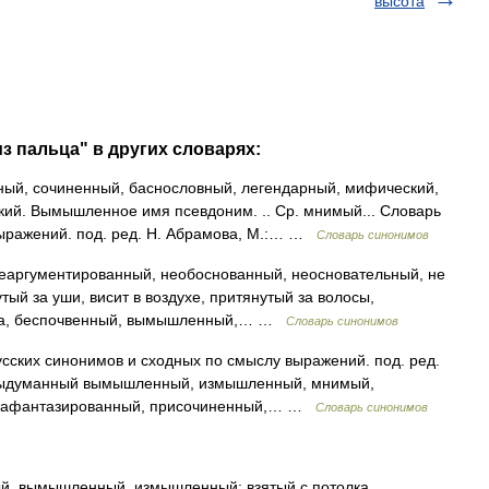
высота
з пальца" в других словарях:
й, сочиненный, баснословный, легендарный, мифический,
кий. Вымышленное имя псевдоним. .. Ср. мнимый... Словарь
выражений. под. ред. Н. Абрамова, М.:… …
Словарь синонимов
еаргументированный, необоснованный, неосновательный, не
ый за уши, висит в воздухе, притянутый за волосы,
ьца, беспочвенный, вымышленный,… …
Словарь синонимов
сских синонимов и сходных по смыслу выражений. под. ред.
. выдуманный вымышленный, измышленный, мнимый,
 нафантазированный, присочиненный,… …
Словарь синонимов
, вымышленный, измышленный; взятый с потолка,