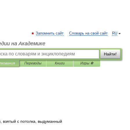
Запомнить сайт
Словарь на свой сайт
RU
едии на Академике
Найти!
лкования
Переводы
Книги
Игры ⚽
й
,
взятый
с
потолка
,
выдуманный