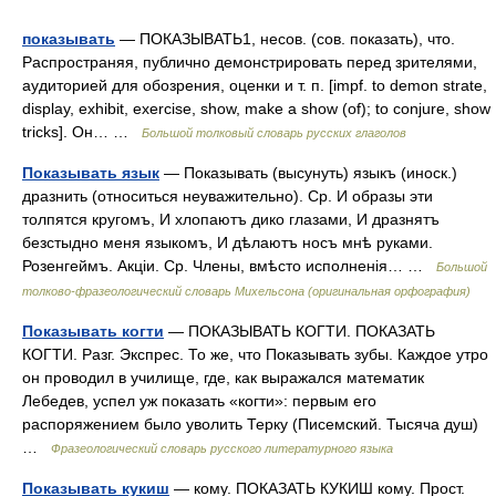
показывать
— ПОКАЗЫВАТЬ1, несов. (сов. показать), что.
Распространяя, публично демонстрировать перед зрителями,
аудиторией для обозрения, оценки и т. п. [impf. to demon strate,
display, exhibit, exercise, show, make a show (of); to conjure, show
tricks]. Он… …
Большой толковый словарь русских глаголов
Показывать язык
— Показывать (высунуть) языкъ (иноск.)
дразнить (относиться неуважительно). Ср. И образы эти
толпятся кругомъ, И хлопаютъ дико глазами, И дразнятъ
безстыдно меня языкомъ, И дѣлаютъ носъ мнѣ руками.
Розенгеймъ. Акціи. Ср. Члены, вмѣсто исполненія… …
Большой
толково-фразеологический словарь Михельсона (оригинальная орфография)
Показывать когти
— ПОКАЗЫВАТЬ КОГТИ. ПОКАЗАТЬ
КОГТИ. Разг. Экспрес. То же, что Показывать зубы. Каждое утро
он проводил в училище, где, как выражался математик
Лебедев, успел уж показать «когти»: первым его
распоряжением было уволить Терку (Писемский. Тысяча душ)
…
Фразеологический словарь русского литературного языка
Показывать кукиш
— кому. ПОКАЗАТЬ КУКИШ кому. Прост.