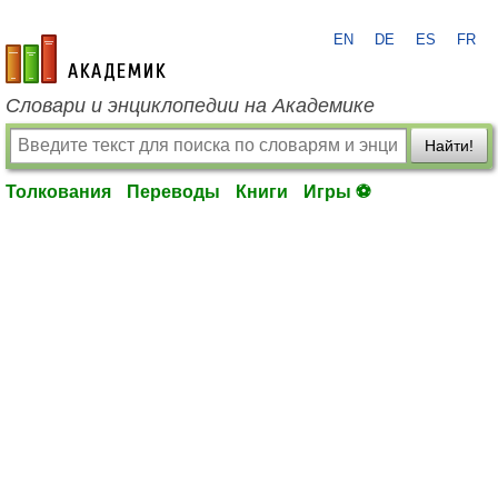
EN
DE
ES
FR
academic.ru
Словари и энциклопедии на Академике
Найти!
Толкования
Переводы
Книги
Игры ⚽