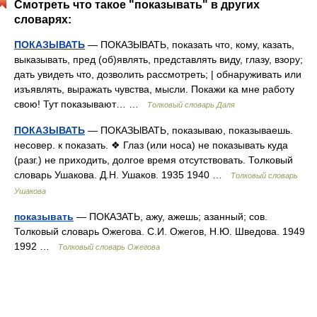
Смотреть что такое "показывать" в других
словарях:
ПОКАЗЫВАТЬ
— ПОКАЗЫВАТЬ, показать что, кому, казать,
выказывать, пред (об)являть, представлять виду, глазу, взору;
дать увидеть что, дозволить рассмотреть; | обнаруживать или
изъявлять, выражать чувства, мысли. Покажи ка мне работу
свою! Тут показывают… …
Толковый словарь Даля
ПОКАЗЫВАТЬ
— ПОКАЗЫВАТЬ, показываю, показываешь.
несовер. к показать. ❖ Глаз (или носа) не показывать куда
(разг.) не приходить, долгое время отсутствовать. Толковый
словарь Ушакова. Д.Н. Ушаков. 1935 1940 …
Толковый словарь
Ушакова
показывать
— ПОКАЗАТЬ, ажу, ажешь; азанный; сов.
Толковый словарь Ожегова. С.И. Ожегов, Н.Ю. Шведова. 1949
1992 …
Толковый словарь Ожегова