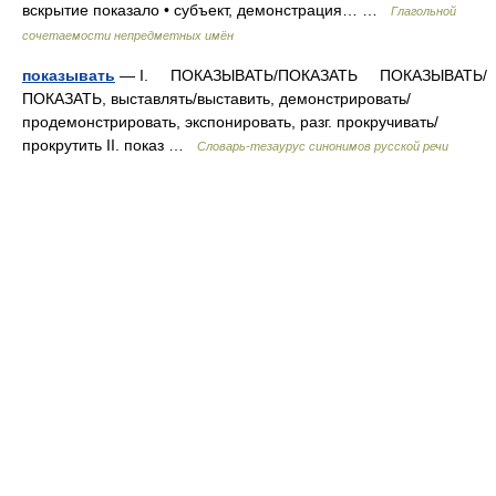
вскрытие показало • субъект, демонстрация… …
Глагольной
сочетаемости непредметных имён
показывать
— I. ПОКАЗЫВАТЬ/ПОКАЗАТЬ ПОКАЗЫВАТЬ/
ПОКАЗАТЬ, выставлять/выставить, демонстрировать/
продемонстрировать, экспонировать, разг. прокручивать/
прокрутить II. показ …
Словарь-тезаурус синонимов русской речи