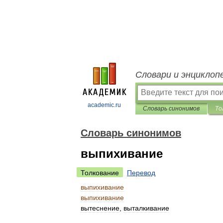
Словари и энциклоп
academic.ru
Словарь синонимов
То
Словарь синонимов
выпихивание
Толкование
Перевод
выпихивание
выпихивание
вытеснение
,
выталкивание