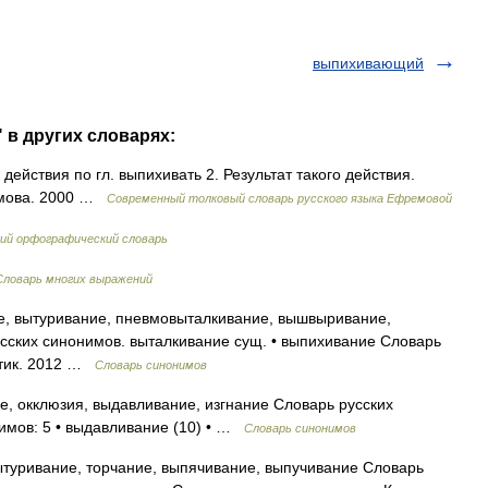
выпихивающий
 в других словарях:
 действия по гл. выпихивать 2. Результат такого действия.
емова. 2000 …
Современный толковый словарь русского языка Ефремовой
ий орфографический словарь
Словарь многих выражений
, вытуривание, пневмовыталкивание, вышвыривание,
сских синонимов. выталкивание сущ. • выпихивание Словарь
атик. 2012 …
Словарь синонимов
, окклюзия, выдавливание, изгнание Словарь русских
нимов: 5 • выдавливание (10) • …
Словарь синонимов
туривание, торчание, выпячивание, выпучивание Словарь