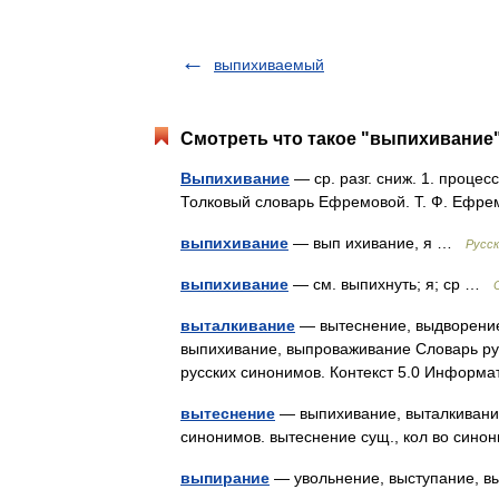
выпихиваемый
Смотреть что такое "выпихивание"
Выпихивание
— ср. разг. сниж. 1. процесс
Толковый словарь Ефремовой. Т. Ф. Ефр
выпихивание
— вып ихивание, я …
Русск
выпихивание
— см. выпихнуть; я; ср …
выталкивание
— вытеснение, выдворение
выпихивание, выпроваживание Словарь ру
русских синонимов. Контекст 5.0 Информ
вытеснение
— выпихивание, выталкивание
синонимов. вытеснение сущ., кол во сино
выпирание
— увольнение, выступание, вы