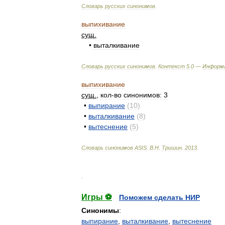
Словарь
русских
синонимов
.
выпихивание
сущ
.
•
выталкивание
Словарь
русских
синонимов
.
Контекст
5
.
0
—
Информ
выпихивание
сущ
.
,
кол
-
во
синонимов:
3
•
выпирание
(
10
)
•
выталкивание
(
8
)
•
вытеснение
(
5
)
Словарь
синонимов
ASIS
.
В
.
Н
.
Тришин
.
2013
.
.
Игры ⚽
Поможем сделать НИР
Синонимы
:
выпирание
,
выталкивание
,
вытеснение