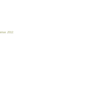
атик
.
2012
.