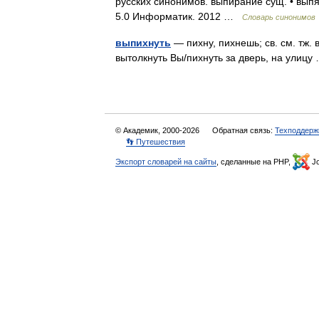
русских синонимов. выпирание сущ. • вып
5.0 Информатик. 2012 …
Словарь синонимов
выпихнуть
— пихну, пихнешь; св. см. тж. 
вытолкнуть Вы/пихнуть за дверь, на улиц
© Академик, 2000-2026
Обратная связь:
Техподдерж
👣 Путешествия
Экспорт словарей на сайты
, сделанные на PHP,
Jo