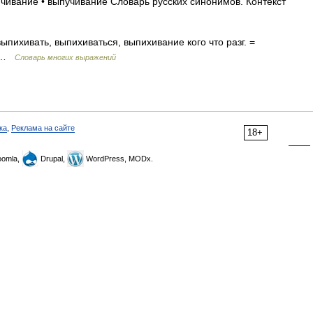
ячивание • выпучивание Словарь русских синонимов. Контекст
выпихивать, выпихиваться, выпихивание кого что разг. =
у …
Словарь многих выражений
ка
,
Реклама на сайте
18+
omla,
Drupal,
WordPress, MODx.