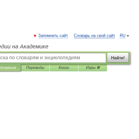
Запомнить сайт
Словарь на свой сайт
RU
едии на Академике
Найти!
лкования
Переводы
Книги
Игры ⚽