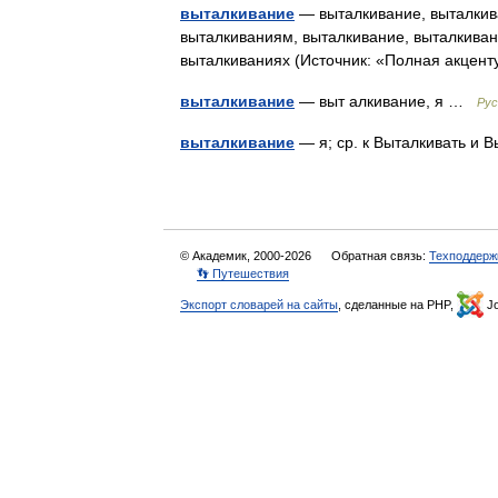
выталкивание
— выталкивание, выталкив
выталкиваниям, выталкивание, выталкиван
выталкиваниях (Источник: «Полная акцен
выталкивание
— выт алкивание, я …
Рус
выталкивание
— я; ср. к Выталкивать и
© Академик, 2000-2026
Обратная связь:
Техподдерж
👣 Путешествия
Экспорт словарей на сайты
, сделанные на PHP,
Jo