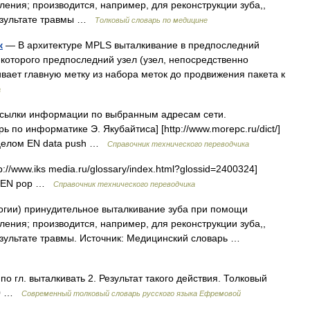
ения; производится, например, для реконструкции зуба,,
результате травмы …
Толковый словарь по медицине
к
— В архитектуре MPLS выталкивание в предпоследний
которого предпоследний узел (узел, непосредственно
ает главную метку из набора меток до продвижения пакета к
а
сылки информации по выбранным адресам сети.
 по информатике Э. Якубайтиса] [http://www.morepc.ru/dict/]
 целом EN data push …
Справочник технического переводчика
://www.iks media.ru/glossary/index.html?glossid=2400324]
ия EN pop …
Справочник технического переводчика
огии) принудительное выталкивание зуба при помощи
ения; производится, например, для реконструкции зуба,,
езультате травмы. Источник: Медицинский словарь …
по гл. выталкивать 2. Результат такого действия. Толковый
000 …
Современный толковый словарь русского языка Ефремовой