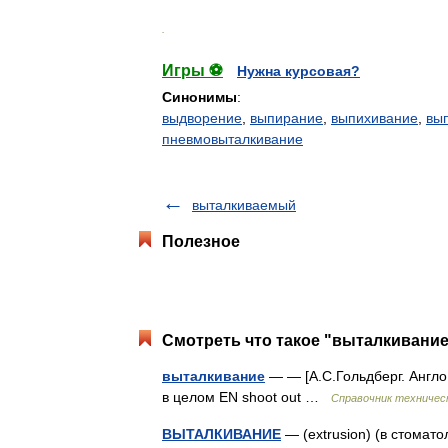
.
Игры ⚽
Нужна курсовая?
Синонимы
:
выдворение
,
выпирание
,
выпихивание
,
вы
пневмовыталкивание
выталкиваемый
Полезное
Смотреть что такое "выталкивание
выталкивание
— — [А.С.Гольдберг. Англо 
в целом EN shoot out …
Справочник техничес
ВЫТАЛКИВАНИЕ
— (extrusion) (в стомат