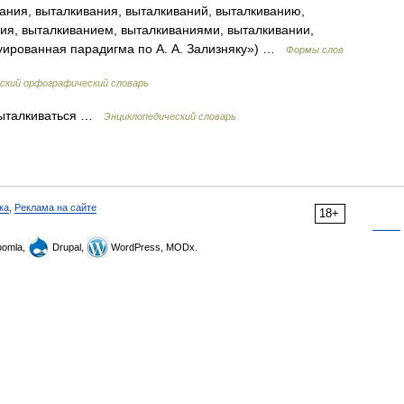
ания, выталкивания, выталкиваний, выталкиванию,
ия, выталкиванием, выталкиваниями, выталкивании,
туированная парадигма по А. А. Зализняку») …
Формы слов
ский орфографический словарь
 Выталкиваться …
Энциклопедический словарь
ка
,
Реклама на сайте
18+
omla,
Drupal,
WordPress, MODx.