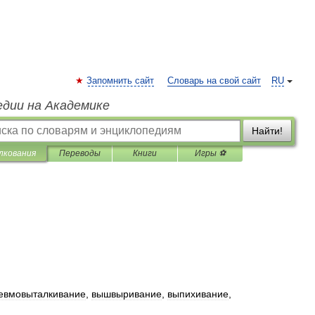
Запомнить сайт
Словарь на свой сайт
RU
едии на Академике
Найти!
лкования
Переводы
Книги
Игры ⚽
евмовыталкивание
,
вышвыривание
,
выпихивание
,