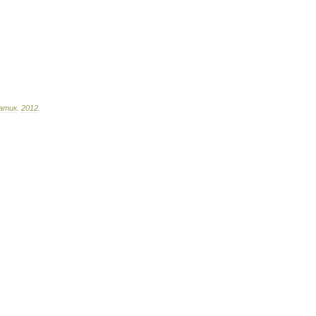
атик
.
2012
.