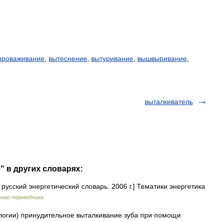
проваживание
,
вытеснение
,
вытуривание
,
вышвыривание
,
выталкиватель
" в других словарях:
русский энергетический словарь. 2006 г.] Тематики энергетика
кого переводчика
ологии) принудительное выталкивание зуба при помощи