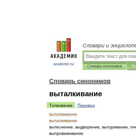
Словари и энциклоп
academic.ru
Словарь синонимов
То
Словарь синонимов
выталкивание
Толкование
Перевод
выталкивание
выталкивание
вытеснение
,
выдворение
,
вытуривание
,
пн
выпроваживание