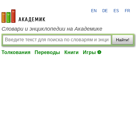
EN
DE
ES
FR
academic.ru
Словари и энциклопедии на Академике
Найти!
Толкования
Переводы
Книги
Игры ⚽