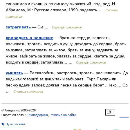
синонимов и сходных по смыслу выражений. под. ред. Н.
Абрамова, М.: Русские словари, 1999. задевать …
Словарь
синонимов
затрагивать
— См …
Словарь синонимов
приводить в волнение
— брать за сердце, задевать,
волновать, трогать, входить в душу, доходить до сердца, брать
за живое, затрагивать за живое, брать за душу, задевать за
живое, забирать за живое, хватать за сердце, хватать за душу,
входить в сердце, затрагивать… …
Словарь синонимов
умилять
— Разжалобить, растрогать, трогать, расшевелить. Да
ведь как говорит! за душу так и забирает . Тург. Пахарь ли
песню вдали запоет, долгая песня за сердце берет . Некр. .. Ср
…
Словарь синонимов
© Академик, 2000-2026
18+
Обратная связь:
Техподдержка
,
Реклама на сайте
👣 Путешествия