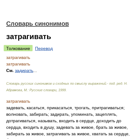
Словарь синонимов
затрагивать
Толкование
Перевод
затрагивать
затрагивать
См.
задирать
...
Словарь русских синонимов и сходных по смыслу выражений.- под. ред. Н.
Абрамова, М.: Русские словари
,
1999
.
затрагивать
задевать, касаться, прикасаться, трогать, притрагиваться;
волновать, забирать; задирать, упоминать, зацеплять,
дотрагиваться, называть, входить в сердце, доходить до
сердца, входить в душу, задевать за живое, брать за живое,
забирать за живое, затрагивать за живое, хватать за сердце,