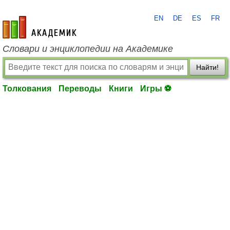
EN
DE
ES
FR
academic.ru
Словари и энциклопедии на Академике
Найти!
Толкования
Переводы
Книги
Игры ⚽