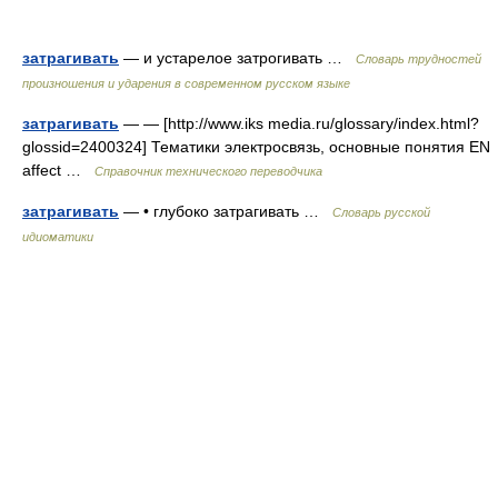
затрагивать
— и устарелое затрогивать …
Словарь трудностей
произношения и ударения в современном русском языке
затрагивать
— — [http://www.iks media.ru/glossary/index.html?
glossid=2400324] Тематики электросвязь, основные понятия EN
affect …
Справочник технического переводчика
затрагивать
— • глубоко затрагивать …
Словарь русской
идиоматики