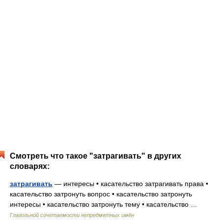
Смотреть что такое "затрагивать" в других
словарях:
затрагивать
— интересы • касательство затрагивать права •
касательство затронуть вопрос • касательство затронуть
интересы • касательство затронуть тему • касательство …
Глагольной сочетаемости непредметных имён