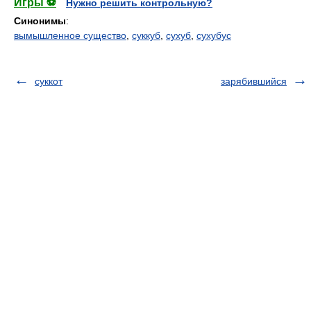
Игры ⚽
Нужно решить контрольную?
Синонимы
:
вымышленное существо
,
суккуб
,
сухуб
,
сухубус
суккот
зарябившийся