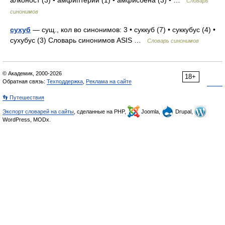
алконост (3) • амфиптерий (1) • амфисбена (3) • …
Словарь
синонимов
сухуб
— сущ., кол во синонимов: 3 • суккуб (7) • суккубус (4) •
сухубус (3) Словарь синонимов ASIS …
Словарь синонимов
© Академик, 2000-2026
18+
Обратная связь:
Техподдержка
,
Реклама на сайте
👣 Путешествия
Экспорт словарей на сайты
, сделанные на PHP,
Joomla,
Drupal,
WordPress, MODx.