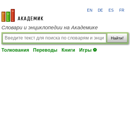
EN
DE
ES
FR
academic.ru
Словари и энциклопедии на Академике
Найти!
Толкования
Переводы
Книги
Игры ⚽