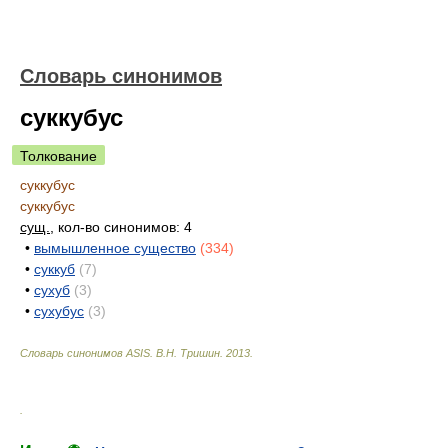
Словарь синонимов
суккубус
Толкование
суккубус
суккубус
сущ.
, кол-во синонимов: 4
•
вымышленное существо
(334)
•
суккуб
(7)
•
сухуб
(3)
•
сухубус
(3)
Словарь синонимов ASIS.
В.Н. Тришин
.
2013
.
.