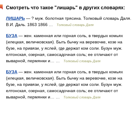
Смотреть что такое "лишарь" в других словарях:
ЛИШАРЬ
— ? муж. болотная трясина. Толковый словарь Даля.
В.И. Даль. 1863 1866 …
Толковый словарь Даля
БУЗА
— жен. каменная или горная соль, в твердых комьях
(илецкая, величковская). Быть бычку на веревочке, козе на
бузе, на привязи, у яслей, где держат ком соли. Бузун муж.
елтонская, озерная, самосадочная соль; ее отличают от
выварной, пермянки и… …
Толковый словарь Даля
БУЗА
— жен. каменная или горная соль, в твердых комьях
(илецкая, величковская). Быть бычку на веревочке, козе на
бузе, на привязи, у яслей, где держат ком соли. Бузун муж.
елтонская, озерная, самосадочная соль; ее отличают от
выварной, пермянки и… …
Толковый словарь Даля