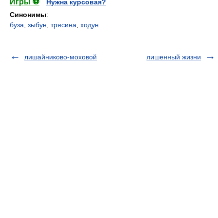
Игры ⚽
Нужна курсовая?
Синонимы
:
буза
,
зыбун
,
трясина
,
ходун
лишайниково-моховой
лишенный жизни