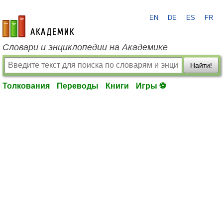
EN
DE
ES
FR
academic.ru
Словари и энциклопедии на Академике
Найти!
Толкования
Переводы
Книги
Игры ⚽