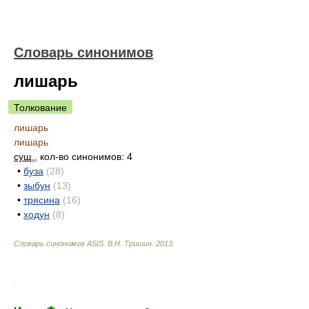
Словарь синонимов
лишарь
Толкование
лишарь
лишарь
сущ.
, кол-во синонимов: 4
•
буза
(28)
•
зыбун
(13)
•
трясина
(16)
•
ходун
(8)
Словарь синонимов ASIS.
В.Н. Тришин
.
2013
.
.