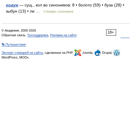
ходун
— сущ., кол во синонимов: 8 • болото (59) • буза (28) •
зыбун (13) • ли …
Словарь синонимов
© Академик, 2000-2026
18+
Обратная связь:
Техподдержка
,
Реклама на сайте
👣 Путешествия
Экспорт словарей на сайты
, сделанные на PHP,
Joomla,
Drupal,
WordPress, MODx.