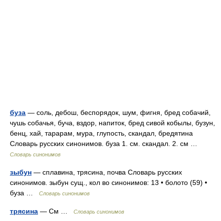
буза
— соль, дебош, беспорядок, шум, фигня, бред собачий,
чушь собачья, буча, вздор, напиток, бред сивой кобылы, бузун,
бенц, хай, тарарам, мура, глупость, скандал, бредятина
Словарь русских синонимов. буза 1. см. скандал. 2. см …
Словарь синонимов
зыбун
— сплавина, трясина, почва Словарь русских
синонимов. зыбун сущ., кол во синонимов: 13 • болото (59) •
буза …
Словарь синонимов
трясина
— См …
Словарь синонимов