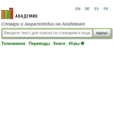
EN
DE
ES
FR
academic.ru
Словари и энциклопедии на Академике
Найти!
Толкования
Переводы
Книги
Игры ⚽