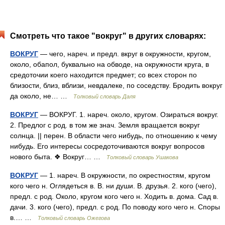
Смотреть что такое "вокруг" в других словарях:
ВОКРУГ
— чего, нареч. и предл. вкруг в окружности, кругом,
около, обапол, буквально на обводе, на окружности круга, в
средоточии коего находится предмет; со всех сторон по
близости, близ, вблизи, невдалеке, по соседству. Бродить вокруг
да около, не… …
Толковый словарь Даля
ВОКРУГ
— ВОКРУГ. 1. нареч. около, кругом. Озираться вокруг.
2. Предлог с род. в том же знач. Земля вращается вокруг
солнца. || перен. В области чего нибудь, по отношению к чему
нибудь. Его интересы сосредоточиваются вокруг вопросов
нового быта. ❖ Вокруг… …
Толковый словарь Ушакова
ВОКРУГ
— 1. нареч. В окружности, по окрестностям, кругом
кого чего н. Оглядеться в. В. ни души. В. друзья. 2. кого (чего),
предл. с род. Около, кругом кого чего н. Ходить в. дома. Сад в.
дачи. 3. кого (чего), предл. с род. По поводу кого чего н. Споры
в.… …
Толковый словарь Ожегова