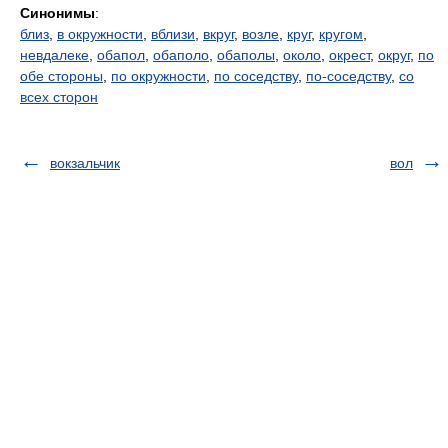
Синонимы
:
близ
,
в окружности
,
вблизи
,
вкруг
,
возле
,
круг
,
кругом
,
невдалеке
,
обапол
,
обаполо
,
обаполы
,
около
,
окрест
,
округ
,
по
обе стороны
,
по окружности
,
по соседству
,
по-соседству
,
со
всех сторон
вокзальчик
вол