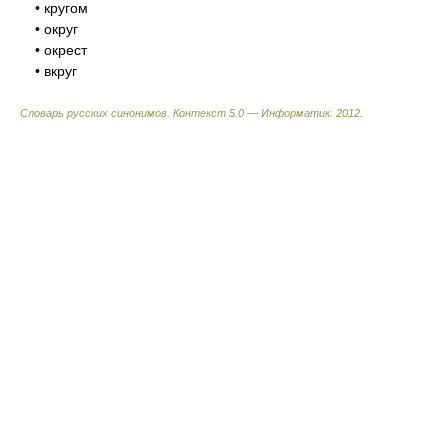
• кругом
• округ
• окрест
• вкруг
Словарь русских синонимов. Контекст 5.0 — Информатик.
2012
.