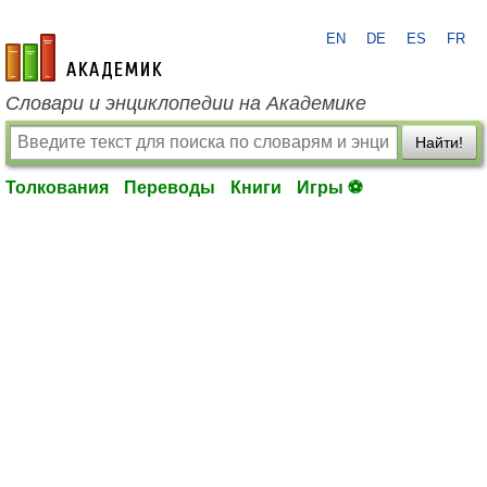
EN
DE
ES
FR
academic.ru
Словари и энциклопедии на Академике
Найти!
Толкования
Переводы
Книги
Игры ⚽