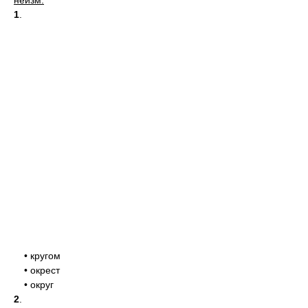
неизм.
1
.
• кругом
• окрест
• округ
2
.