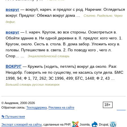
вокруг
— вокру/г, нареч. и предлог с род. Наречие: Оглядеться
вокруг. Предлог: Обежал вокруг дома …
Слитно. Раздельно. Через
дефис.
вокруг
— I. нареч. Кругом, во все стороны. Осмотреться в.
Обойти здание в. Ни одной деревни в. II. предлог. кого чего. 1.
Кругом, около. Сесть в. стола. В. дома забор. Уложить косу в.
головы. Путешествие в. света. 2. По поводу кого , чего л.
Спор… …
Энциклопедический словарь
ВОКРУГ
— Кружить (ходить, петлять) вокруг да около. Разг.
Неодобр. Говорить не по существу, не касаясь сути дела. БМС
1998, 94; Ф 1, 72, 262; ЗС 1996, 499; БТС, 1448; Ф 2, 43 …
Большой словарь русских поговорок
© Академик, 2000-2026
18+
Обратная связь:
Техподдержка
,
Реклама на сайте
👣 Путешествия
Экспорт словарей на сайты
, сделанные на PHP,
Joomla,
Drupal,