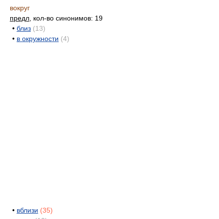
вокруг
предл
, кол-во синонимов: 19
•
близ
(13)
•
в окружности
(4)
•
вблизи
(35)