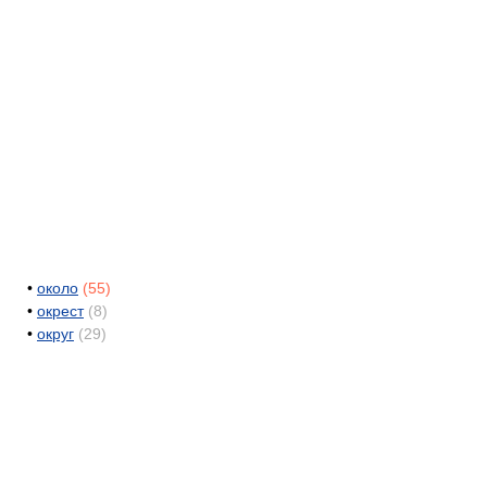
•
около
(55)
•
окрест
(8)
•
округ
(29)