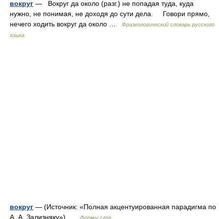
вокруг
— Вокруг да около (разг.) не попадая туда, куда
нужно, не понимая, не доходя до сути дела. Говори прямо,
нечего ходить вокруг да около …
Фразеологический словарь русского
языка
вокруг
— (Источник: «Полная акцентуированная парадигма по
А. А. Зализняку») …
Формы слов