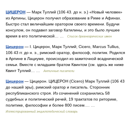
ЦИЦЕРОН
— Марк Туллий (106 43. до н. э.) «Новый человек»
из Арпины, Цицерон получил образование в Риме и Афинах.
Быстро стал величайшим оратором своего времени. Будучи
консулом, он подавил заговор Катилины, и это было лучшее
время в его политической… …
Список древнегреческих имен
Цицерон
— I. Цицерон, Марк Туллий; Cicero, Marcus Tullius,
106 43 гг. до н. э., римский оратор, философ, политик. Родился
в Арпине в Лациуме, происходил из зажиточной всаднической
семьи. Вместе с младшим братом Квинтом (см. здесь же ниже
Квинт Туллий… …
Античные писатели
Цицерон
— Цицерон. ЦИЦЕРОН (Cicero) Марк Туллий (106 43
до нашей эры), римский оратор и писатель. Сторонник
республиканского строя. Из сочинений сохранились 58
судебных и политический речей, 19 трактатов по риторике,
политике, философии и более 800 писем.… …
Иллюстрированный энциклопедический словарь