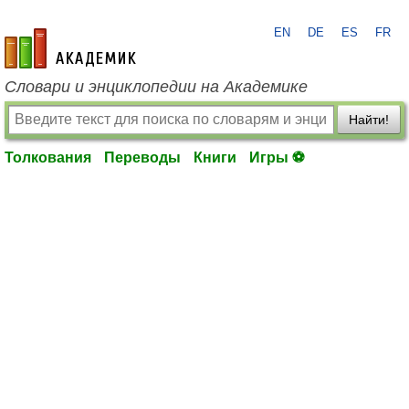
EN
DE
ES
FR
academic.ru
Словари и энциклопедии на Академике
Найти!
Толкования
Переводы
Книги
Игры ⚽