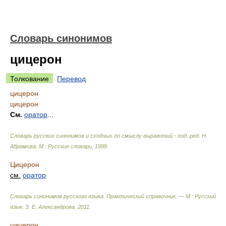
Словарь синонимов
цицерон
Толкование
Перевод
цицерон
цицерон
См.
оратор
...
Словарь русских синонимов и сходных по смыслу выражений.- под. ред. Н.
Абрамова, М.: Русские словари
,
1999
.
Цицерон
см.
оратор
Словарь синонимов русского языка. Практический справочник. — М.: Русский
язык.
З. Е. Александрова
.
2011
.
цицерон