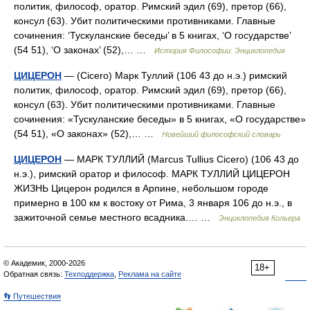
политик, философ, оратор. Римский эдил (69), претор (66),
консул (63). Убит политическими противниками. Главные
сочинения: ‘Тускуланские беседы’ в 5 книгах, ‘О государстве’
(54 51), ‘О законах’ (52),… …
История Философии: Энциклопедия
ЦИЦЕРОН
— (Cicero) Марк Туллий (106 43 до н.э.) римский
политик, философ, оратор. Римский эдил (69), претор (66),
консул (63). Убит политическими противниками. Главные
сочинения: «Тускуланские беседы» в 5 книгах, «О государстве»
(54 51), «О законах» (52),… …
Новейший философский словарь
ЦИЦЕРОН
— МАРК ТУЛЛИЙ (Marcus Tullius Cicero) (106 43 до
н.э.), римский оратор и философ. МАРК ТУЛЛИЙ ЦИЦЕРОН
ЖИЗНЬ Цицерон родился в Арпине, небольшом городе
примерно в 100 км к востоку от Рима, 3 января 106 до н.э., в
зажиточной семье местного всадника.… …
Энциклопедия Кольера
© Академик, 2000-2026
18+
Обратная связь:
Техподдержка
,
Реклама на сайте
👣 Путешествия