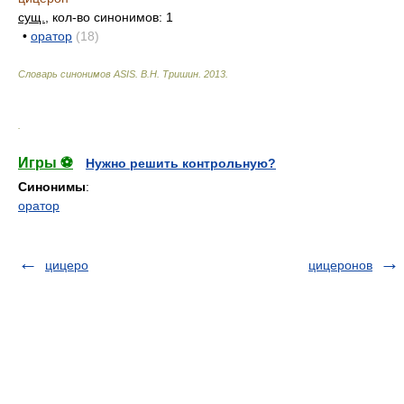
сущ.
, кол-во синонимов: 1
•
оратор
(18)
Словарь синонимов ASIS.
В.Н. Тришин
.
2013
.
.
Игры ⚽
Нужно решить контрольную?
Синонимы
:
оратор
цицеро
цицеронов